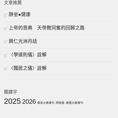
文章推薦
靜坐●健康
上帝的恩典 天帝教同奮的回歸之路
興仁光洲月話
〈學道則儀〉詮解
〈獨居之儀〉詮解
關鍵字
2025
2026
傳承大典專刊
問候語
推選大典專刊