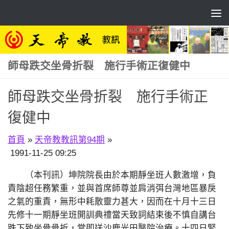
Skip to content
師母跌交坐骨折裂 施行手術正復健中
師母跌交坐骨折裂 施行手術正
復健中
首頁
»
天帝教教訊第94期
»
1991-11-25 09:25
（本刊訊）坤院院長由於本期靜坐班人數激增，負
責陰超任務繁重，並與首席師尊並肩消弭台灣地區暴戾
之氣的重責，無形中耗散靈力甚大，因而在十月十三日
先修十一期靜坐班開訓典禮當天致詞結束後不慎自講台
跌下致坐骨骨折，當即送沙鹿光田醫院治療。十四日緊