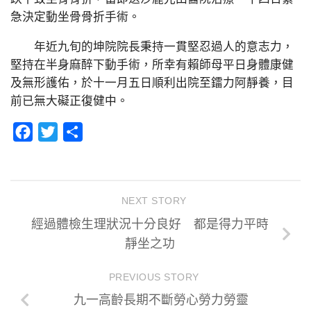
急決定動坐骨骨折手術。
年近九旬的坤院院長秉持一貫堅忍過人的意志力，
堅持在半身麻醉下動手術，所幸有賴師母平日身體康健
及無形護佑，於十一月五日順利出院至鐳力阿靜養，目
前已無大礙正復健中。
Facebook
Twitter
分
享
NEXT STORY
經過體檢生理狀況十分良好 都是得力平時
靜坐之功
PREVIOUS STORY
九一高齡長期不斷勞心勞力勞靈