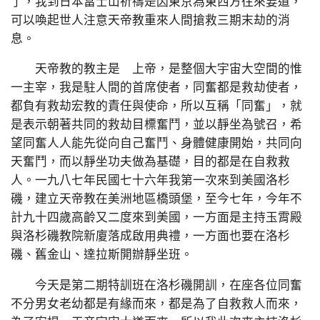
了，我到日本富士山祈禱是因東京為東西方往來要道，
可以喚起世人注意天帝教重來人間搶救三期末劫的消
息。
天帝教的教主是 上帝，是整個大宇宙大空間的惟
一主宰，我是駐人間的首席使者，同奮都是救劫使者，
都負有救劫宏教的責任與使命，所以互稱「同奮」，就
是表示朝著共同的救劫目標奮鬥，並以靜坐為號召，希
望同奮人人能先從向自己奮鬥、身體健康開始，共同向
天奮鬥，而以靜坐功夫做為基礎，目的都是在自救救
人。一九八七年民國七十六年我第一次來到美國洛杉
磯，建立天帝教在美洲地區橋頭堡，至今七年，今年不
計九十四歲高齡又二度來到美國，一方面是主持玉霄殿
與洛杉磯教院新廈落成啟用典禮，一方面也要在洛杉
磯、舊金山、達拉斯開辦靜坐班。
今天是第二期特訓班在洛杉磯開訓，在座各位同奮
不分男女老幼都是有緣而來，都是為了自救救人而來，