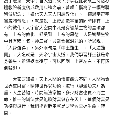
為了宏揚 天帝宇宙大道而來，所以我此次來主持洛杉
磯教院新廈落成啟用典禮之前，曾親自撰寫了一幅對聯
留做紀念：「道化天人天人同慶教化」、「德恩宇宙宇
宙咸賴帝恩」，就是說 上帝創造宇宙的同時即有 上
帝的教化，大宇宙大空間中凡是有智慧生物的星球都
有 上帝的教化，都受到 上帝的恩德，人是智慧生物
中具有精、氣、神三寶，最能發揮潛能的，所以說：
「人身難得」，另外兩句是「中土難生」、「大道難
聞」，大道就是 天帝宇宙大道，我們學習靜坐就是修
身養生，希望返本還原，可以回到 上帝左右，不再顛
倒輪迴。
大家要知道，天上人間的價值觀念不同，人間物質
世界重財富，精神世界以功德、道行（靜坐功夫）為
重，人生苦短，時間無法掌握，多少財富也買不到生
命，惟一的辦法就是能將財富儲存在天上，這個財富是
功德與道行，我們學習靜坐就是要學習掌握生命、時
間。