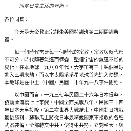
同奮日常生活的守則。
各位同奮：
今天是天帝教正宗靜坐美國特訓班第二期開訓典
禮。
每一個時代需要每一個時代的宗教，宗教與時代密
不可分，時代隨著氣運而轉變。整個宇宙的氣運不斷的
變化，在本地球一九八０年代，大宇宙有三十幾個星球
進入三期末劫，而以本太陽系系星地球首先進入劫運，
本地球是在中土（中國）民國二十年九一八事件開始。
以中國而言，一九三七年民國二十六年日本侵華，
發動蘆溝橋七七事變，中國全面抗戰八年，民國三十四
年日本天皇投降，第二次世界大戰結束，中國對日抗戰
最後勝利，蘇聯馬上將從日本最精銳關東軍接收的各種
武器裝備，全部轉交中共，使得中共勢力立刻坐大，與