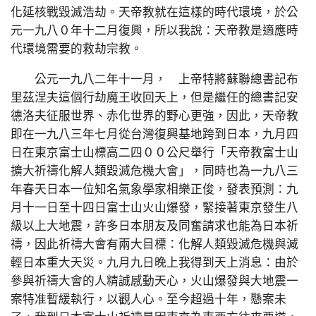
化延核戰毀滅浩劫。天帝教就在這樣的時代環境，於公
元一九八０年十二月復興，所以我說：天帝教是適應時
代環境需要的救劫宗教。
公元一九八二年十一月， 上帝特將蘇聯總書記布
里茲涅夫這個行劫魔王收回天上，但是繼任的總書記安
德洛夫征服世界、赤化世界的野心更強，因此，天帝教
即在一九八三年七月從台灣復興基地跨到日本，九月四
日在東京富士山標高二四００公尺舉行「天帝教富士山
擴大祈禱化解人類毀滅危機大會」，同時也為一九八三
年春天日本一位知名氣象學家相樂正俊，發表預測：九
月十一日至十四日富士山火山爆發，緊接著東京發生八
級以上大地震，許多日本朋友及同奮請求也能為日本祈
禱，因此祈禱大會有兩大目標：化解人類毀滅危機與減
輕日本重大天災。九月九日晚上我得到天上消息：由於
參與祈禱大會的人精誠感動天心，火山爆發與大地震一
案特准暫緩執行，以觀人心。至今超過十年，懸案未