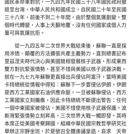
國民革命軍對抗，一九四九年民國三十八年國民政府撤
退至台灣，中華人民共和國成立，自民國二十年至民國
三十八年，前後不到二十年間，由於整個氣運劇變，整
個時代轉變，人事上天翻地覆，沒有任何國家或個人力
量可與氣運抗拒。
從一九四五年二次世界大戰結束後，蘇聯一直是採
用滲透、顛覆的方法擴張共產主義勢力，直到總書記布
里茲涅夫時代決心與美國競相發展核子武器，形成東西
雙方對抗緊張情勢，甚至不惜與美國以核子武器決戰。
就在一九七九年蘇聯更直接出兵侵佔阿富汗，當時美國
卡特總統從情報中得知：蘇聯下一步要侵佔伊朗。伊朗
是西方工業國家石油供應命脈，一旦被蘇聯侵佔，西方
工業國家立刻癱瘓，因此卡特總統不斷提出警告：任何
一個中東國家被侵佔，美國不惜使用核子武器保護。波
斯灣緊張情勢立刻昇高，三次世界大戰一觸即發。其時
本席正從美國考察歸國，組織中華民國宗教哲學研究社
舉辦正宗靜坐班，於是號召全體虔誦皇誥，哀求 天帝