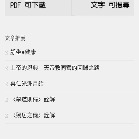
文章推薦
靜坐●健康
上帝的恩典 天帝教同奮的回歸之路
興仁光洲月話
〈學道則儀〉詮解
〈獨居之儀〉詮解