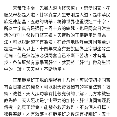
天帝教主張「先盡人道再修天道」，忠愛國家、孝
順父母都是人道，廿字真言人生守則是人道，是中華民
族道德結晶、五教的精華，精神世界也重視這二十字，
所以廿字真言是通行三界十方的總咒，也是同奮日常生
活的守則，然後再修天道。天帝教的正宗靜坐是無為
法，可以說超越了有為法，在台灣地區靜坐班同奮至少
超過一萬人以上，十四年來沒有聽說因為正宗靜坐發生
毛病，但是無為法必須同奮自己不斷下苦功，才有進
步，各位既然有意學習靜坐，就要將「靜坐」做為生活
中的一環，天天坐，不斷地坐。
正宗靜坐班正規的課程有十八週，可以使初學同奮
有百日築基的機會，可以對天帝教獨有的宇宙法寶：教
綱、教義、天人炁功等有比較充份的了解，比方本教宏
教先鋒—天人炁功是宇宙靈力的加持，靜坐班同奮經我
傳授，能真正體會，能發心救苦救難，不為個人打算，
犧牲奉獻，才有效應。在靜坐班之後還有複訓班、五十