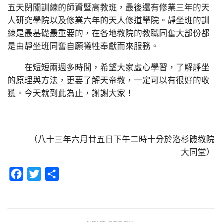
五天閉關訓練的師資暨高教班，最後還有修業三年的天
人研究學院以及修業六年的天人修道學院。靜坐班的訓
練是最基礎最重要的，在各地教院的教職同奮大部份都
是由靜坐班同奮自願犧牲奉獻而來服務。
在短短兩週多時間，希望大家虛心學習，了解靜坐
的原理與方法，更要了解天帝教，一定可以有很好的收
獲。今天就到此為止，謝謝大家！
（八十三年六月廿五日下午二時十分於洛杉磯教院
大同堂）
Facebook
Twitter
分
享