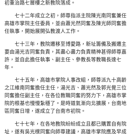
初重治路七層樓之新教院落成。
七十二年成立之初，師尊指派主院陳光南同奮兼任
高雄市掌院主任委員，並由蕭光然同奮及陳光師同奮擔
任執事，開始展開弘教渡人工作。
七十三年，教院遷移至博愛路，新址籌備及搬遷主
要由湯光吉同奮負責，其盡心盡力負責精神甚得師尊嘉
許，並自此擔任執事、副主任、參教長等教職長達七
年。
七十五年，高雄市掌院人事改組，師尊派九十高齡
之江維南同奮擔任主任，湯光吉、蕭光然及郭光覺三位
同奮擔任副主任，在各位教職同奮的努力下，高雄市掌
院的根基也慢慢紮穩了。是時道氣漸向北擴展，台南地
區同奮日增，遂成立了台南市初院。
七十七年，在各地教院紛紛成立且都已購置自有院
址，遂有吳光樸同奮向師尊建議，高雄市掌院應及早成