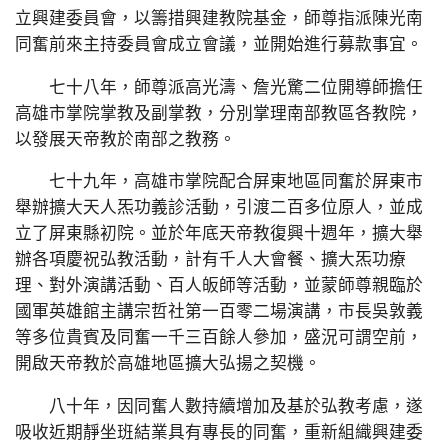
立興建委員會，以籌措興建教院基金，師尊指派陳光南
同奮前來主持委員會成立會議，並開始進行募款事宜。
七十八年，師尊派高光濤、詹光驚二位開導師擔任
高雄市掌院掌教及副掌教，分別掌理南部教區各教院，
以發展天帝教於南部之教務。
七十九年，高雄市掌院配合屏東地區同奮於屏東市
舉辦擴大天人炁功義診活動，引渡二百多位原人，並成
立了屏東縣初院。並於年底天帝教復興十週年，擴大舉
辦各項慶祝弘教活動，計有千人大會餐、擴大炁功療
理、對外演講活動、百人皈師等活動，並蒙師尊親臨於
國軍英雄館主講宗哲社第一百零二場演講，市長吳敦義
等多位貴賓及同奮一千三百餘人參加，盛況可謂空前，
開啟天帝教於高雄地區擴大弘揚之契機。
八十年，因同奮人數持續增加及基於弘教考慮，遂
吸收近期靜坐班結業具有專長的同奮，重新組織興建委