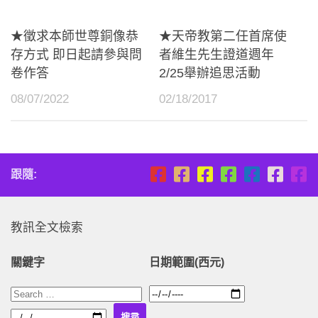
★徵求本師世尊銅像恭
★天帝教第二任首席使
存方式 即日起請參與問
者維生先生證道週年
卷作答
2/25舉辦追思活動
08/07/2022
02/18/2017
跟隨:
教訊全文檢索
關鍵字
日期範圍(西元)