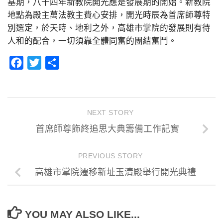
基期，八十四年新教院開光應是發展期的開始。新教院
地點為殿主萬法教主費心安排，開光時辰為首席師尊特
別選定，於天時、地利之外，高雄市掌院的發展則有待
人和的配合，一切須靠全體同奮的團結奮鬥。
Facebook
Twitter
分
享
NEXT STORY
首席師尊飾終追思大典籌備工作記實
PREVIOUS STORY
高雄市掌院遷移新址玉清殿舉行開光典禮
YOU MAY ALSO LIKE...