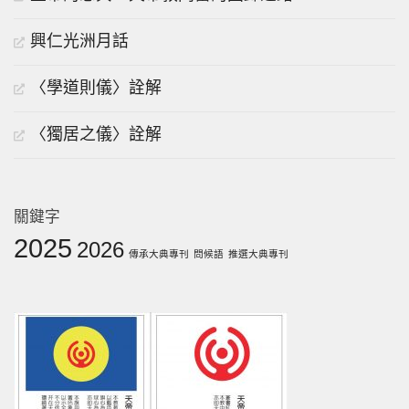
興仁光洲月話
〈學道則儀〉詮解
〈獨居之儀〉詮解
關鍵字
2025
2026
傳承大典專刊
問候語
推選大典專刊