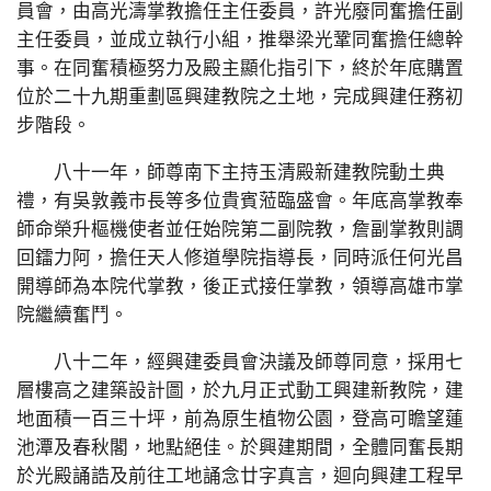
員會，由高光濤掌教擔任主任委員，許光廢同奮擔任副
主任委員，並成立執行小組，推舉梁光鞏同奮擔任總幹
事。在同奮積極努力及殿主顯化指引下，終於年底購置
位於二十九期重劃區興建教院之土地，完成興建任務初
步階段。
八十一年，師尊南下主持玉清殿新建教院動土典
禮，有吳敦義市長等多位貴賓蒞臨盛會。年底高掌教奉
師命榮升樞機使者並任始院第二副院教，詹副掌教則調
回鐳力阿，擔任天人修道學院指導長，同時派任何光昌
開導師為本院代掌教，後正式接任掌教，領導高雄市掌
院繼續奮鬥。
八十二年，經興建委員會決議及師尊同意，採用七
層樓高之建築設計圖，於九月正式動工興建新教院，建
地面積一百三十坪，前為原生植物公園，登高可瞻望蓮
池潭及春秋閣，地點絕佳。於興建期間，全體同奮長期
於光殿誦誥及前往工地誦念廿字真言，迴向興建工程早