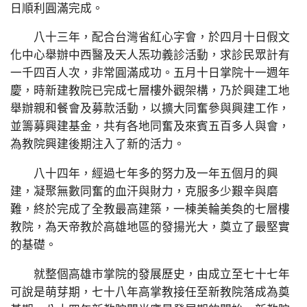
日順利圓滿完成。
八十三年，配合台灣省紅心字會，於四月十日假文
化中心舉辦中西醫及天人炁功義診活動，求診民眾計有
一千四百人次，非常圓滿成功。五月十日掌院十一週年
慶，時新建教院已完成七層樓外觀架構，乃於興建工地
舉辦親和餐會及募款活動，以擴大同奮參與興建工作，
並籌募興建基金，共有各地同奮及來賓五百多人與會，
為教院興建後期注入了新的活力。
八十四年，經過七年多的努力及一年五個月的興
建，凝聚無數同奮的血汗與財力，克服多少艱辛與磨
難，終於完成了全教最高建築，一棟美輪美奐的七層樓
教院，為天帝教於高雄地區的發揚光大，奠立了最堅實
的基礎。
就整個高雄市掌院的發展歷史，由成立至七十七年
可說是萌芽期，七十八年高掌教接任至新教院落成為奠