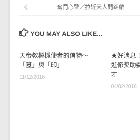
奮鬥心聲／拉近天人間距離
YOU MAY ALSO LIKE...
天帝教樞機使者的信物～
★好消息
「簋」與「印」
進修獎助
才
11/12/2016
04/02/2018