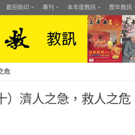
歡迎助印
專刊
本年度教訊
歷年教訊
之危
十）濟人之急，救人之危