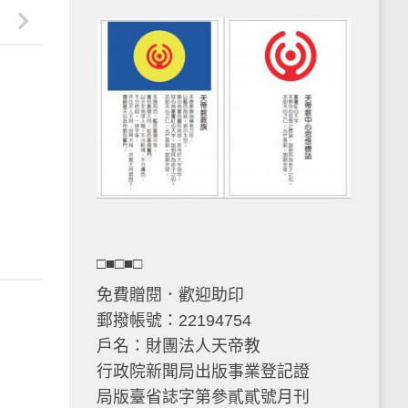
□■□■□
免費贈閱．歡迎助印
郵撥帳號：22194754
戶名：財團法人天帝教
行政院新聞局出版事業登記證
局版臺省誌字第參貳貳號月刊