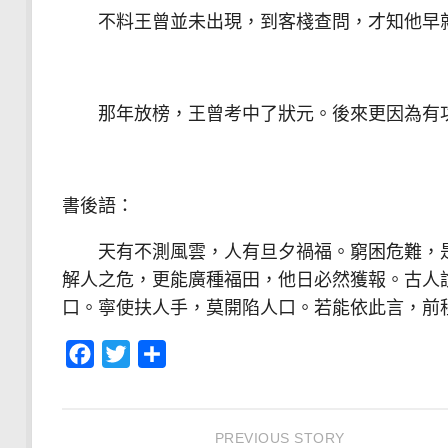
不料王曾並未出現，到客棧查問，才知他早就
那年放榜，王曾考中了狀元。後來更因為有功
書後語：
天有不測風雲，人有旦夕禍福。窮困危難，是
解人之危，更能廣種福田，他日必然獲報。古人
口。寧使扶人手，莫開陷人口。若能依此言，前
Facebook
Twitter
分
享
PREVIOUS STORY