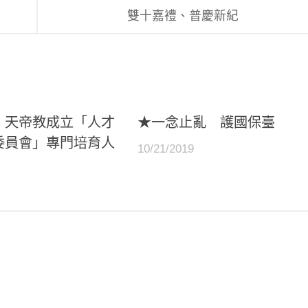
雙十嘉禮、普慶新紀
！天帝教成立「人才
★一念止亂 護國保臺
委員會」專門培育人
10/21/2019