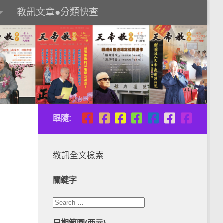
教訊文章●分類快查
跟隨:
教訊全文檢索
關鍵字
日期範圍(西元)