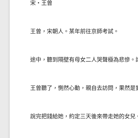
宋‧王曾
王曾，宋朝人。某年前往京師考試。
途中，聽到隔壁有母女二人哭聲極為悲慘。詢
王曾聽了，惻然心動，親自去訪問，果然是實
說完把錢給她，約定三天後來帶走她的女兒