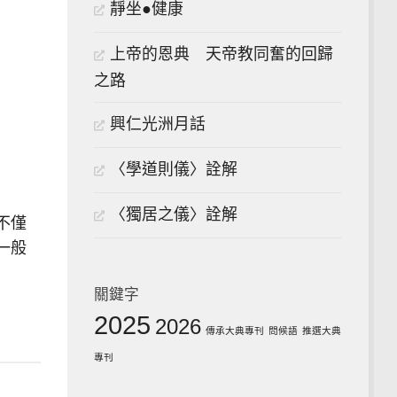
靜坐●健康
上帝的恩典 天帝教同奮的回歸
之路
興仁光洲月話
〈學道則儀〉詮解
〈獨居之儀〉詮解
不僅
一般
關鍵字
2025
2026
傳承大典專刊
問候語
推選大典
專刊