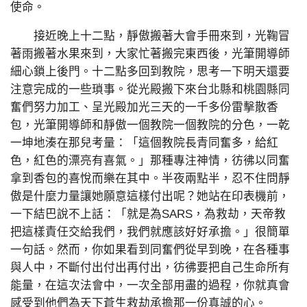
使命。
接近晚上十二點，靜傲搬著大會手冊來到，光鞠冒
著雨搬著水果來到，大家忙著搬完東西後，光筆開導師
細心鎖上後門。十二點多回到教院，思考一下明天還要
注意完成的一些瑣事。從光殿搬下來台北縣和桃園縣同
奮們努力加工、呈光殿加光三天的一千多份雷擊散香
包，光筆開導師和靜傲一個教院一個教院的分色，一乾
一坤地湊在那兒考量：「這個教院長青同奮多，給紅
色，紅色的漂亮有喜氣。」那種專注神情，彷彿以同奮
拿到香包的喜悅而樂在其中。半夜兩點半，忍不住問靜
傲是什麼力量讓她願意這樣付出呢？她站在印表機前，
一下結巴說不上話：「就是為SARS，為救劫，天帝教
把這樣責任交給我們，我們就應該好好承擔。」很簡單
一句話。然而，你如果看到同奮們從早到晚，在各種事
與人中，不斷付出付出再付出，彷彿要把自己生命所有
能量，在這次法會中，一次全部用盡的過程，你就真會
感受到他們為天下蒼生救劫承擔那一份真誠的心。