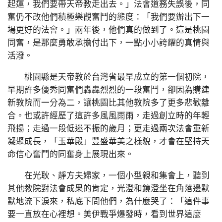
起運，我們要帶天帝教走出去。」法會道務失誤後，同
奮仍不改他們積極樂觀奮鬥的態度：「我們要辦出下一
場更好的法會。」兩年後，他們真的做到了。這是桃園
同奮，是那麼勇敢承擔付出下，一點小小誇耀的真情與
活潑。
桃園縣是天帝教於台灣省最早成立的第一個初院，
早期許多優秀同奮們轟轟烈烈的一段奮鬥，卻因為購建
新教院而一分為二，讓桃園比其他教院多了更多悲歡離
合。也或許經歷了這許多風風雨雨，走過創立時的年輕
飛揚；走過一段低迷不振的歲月；更走過兩次法會重新
凝聚成長，「玉華殿」豐盛華美之樣貌，才會在堅持天
命信心奮鬥的同奮身上展現出來。
在光耿、靜方夫婦家，一個小型親和集會上，聽到
其他教院對法會成果的肯定，光澄和鏡澄坐在角落邊默
默地流下淚來，私底下問他們，為什麼哭了：「這件事
要一直放在心裡想。美伊戰爭爆發時，看到世界這麼