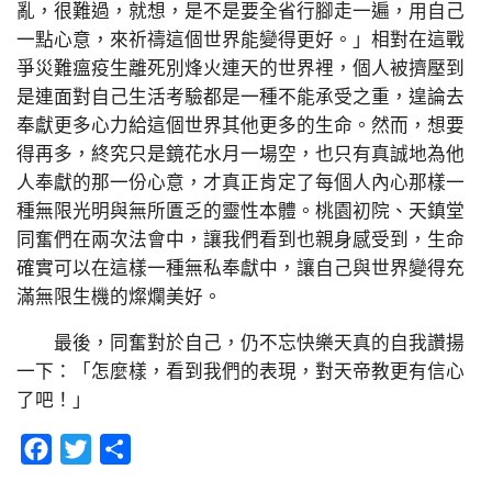
亂，很難過，就想，是不是要全省行腳走一遍，用自己
一點心意，來祈禱這個世界能變得更好。」相對在這戰
爭災難瘟疫生離死別烽火連天的世界裡，個人被擠壓到
是連面對自己生活考驗都是一種不能承受之重，遑論去
奉獻更多心力給這個世界其他更多的生命。然而，想要
得再多，終究只是鏡花水月一場空，也只有真誠地為他
人奉獻的那一份心意，才真正肯定了每個人內心那樣一
種無限光明與無所匱乏的靈性本體。桃園初院、天鎮堂
同奮們在兩次法會中，讓我們看到也親身感受到，生命
確實可以在這樣一種無私奉獻中，讓自己與世界變得充
滿無限生機的燦爛美好。
最後，同奮對於自己，仍不忘快樂天真的自我讚揚
一下：「怎麼樣，看到我們的表現，對天帝教更有信心
了吧！」
Facebook
Twitter
分
享