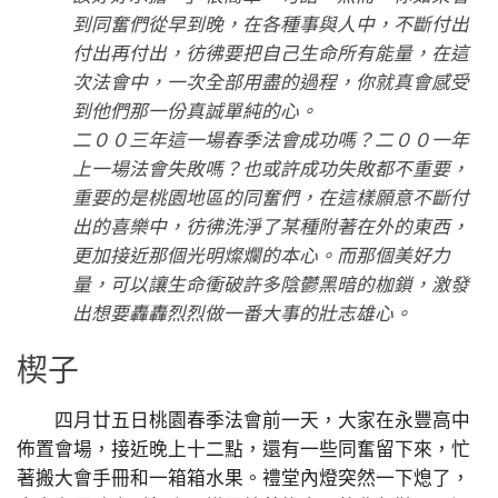
到同奮們從早到晚，在各種事與人中，不斷付出
付出再付出，彷彿要把自己生命所有能量，在這
次法會中，一次全部用盡的過程，你就真會感受
到他們那一份真誠單純的心。
二００三年這一場春季法會成功嗎？二００一年
上一場法會失敗嗎？也或許成功失敗都不重要，
重要的是桃園地區的同奮們，在這樣願意不斷付
出的喜樂中，彷彿洗淨了某種附著在外的東西，
更加接近那個光明燦爛的本心。而那個美好力
量，可以讓生命衝破許多陰鬱黑暗的枷鎖，激發
出想要轟轟烈烈做一番大事的壯志雄心。
楔子
四月廿五日桃園春季法會前一天，大家在永豐高中
佈置會場，接近晚上十二點，還有一些同奮留下來，忙
著搬大會手冊和一箱箱水果。禮堂內燈突然一下熄了，