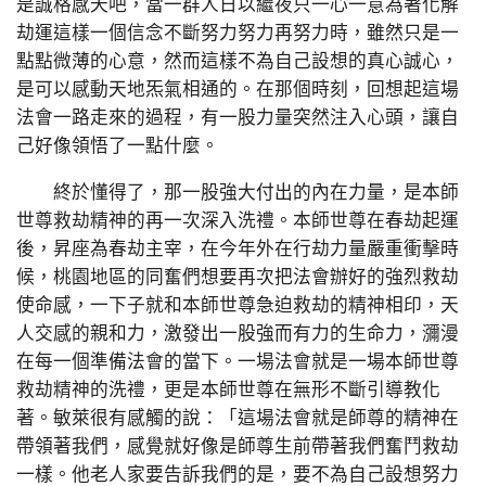
是誠格感天吧，當一群人日以繼夜只一心一意為著化解
劫運這樣一個信念不斷努力努力再努力時，雖然只是一
點點微薄的心意，然而這樣不為自己設想的真心誠心，
是可以感動天地炁氣相通的。在那個時刻，回想起這場
法會一路走來的過程，有一股力量突然注入心頭，讓自
己好像領悟了一點什麼。
終於懂得了，那一股強大付出的內在力量，是本師
世尊救劫精神的再一次深入洗禮。本師世尊在春劫起運
後，昇座為春劫主宰，在今年外在行劫力量嚴重衝擊時
候，桃園地區的同奮們想要再次把法會辦好的強烈救劫
使命感，一下子就和本師世尊急迫救劫的精神相印，天
人交感的親和力，激發出一股強而有力的生命力，瀰漫
在每一個準備法會的當下。一場法會就是一場本師世尊
救劫精神的洗禮，更是本師世尊在無形不斷引導教化
著。敏萊很有感觸的說：「這場法會就是師尊的精神在
帶領著我們，感覺就好像是師尊生前帶著我們奮鬥救劫
一樣。他老人家要告訴我們的是，要不為自己設想努力