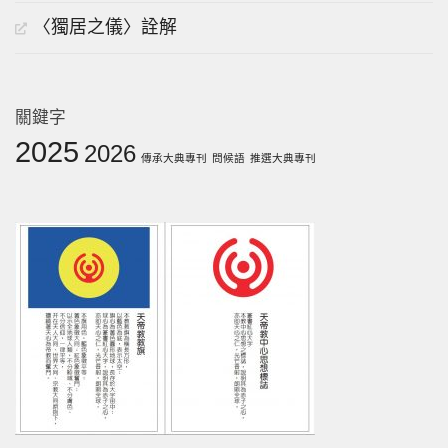
〈獨居之儀〉詮解
關鍵字
2025
2026
傳承大典專刊
問候語
推選大典專刊