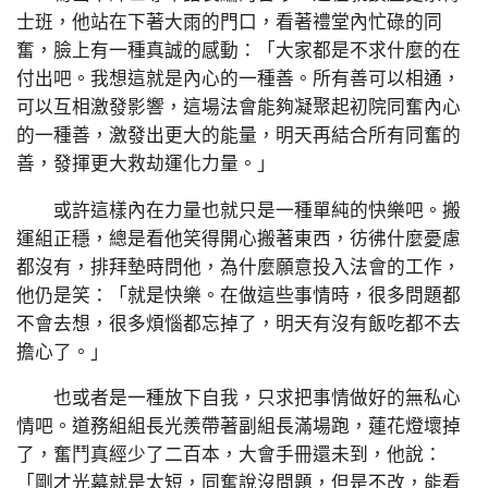
士班，他站在下著大雨的門口，看著禮堂內忙碌的同
奮，臉上有一種真誠的感動：「大家都是不求什麼的在
付出吧。我想這就是內心的一種善。所有善可以相通，
可以互相激發影響，這場法會能夠凝聚起初院同奮內心
的一種善，激發出更大的能量，明天再結合所有同奮的
善，發揮更大救劫運化力量。」
或許這樣內在力量也就只是一種單純的快樂吧。搬
運組正穩，總是看他笑得開心搬著東西，彷彿什麼憂慮
都沒有，排拜墊時問他，為什麼願意投入法會的工作，
他仍是笑：「就是快樂。在做這些事情時，很多問題都
不會去想，很多煩惱都忘掉了，明天有沒有飯吃都不去
擔心了。」
也或者是一種放下自我，只求把事情做好的無私心
情吧。道務組組長光羨帶著副組長滿場跑，蓮花燈壞掉
了，奮鬥真經少了二百本，大會手冊還未到，他說：
「剛才光幕就是太短，同奮說沒問題，但是不改，能看