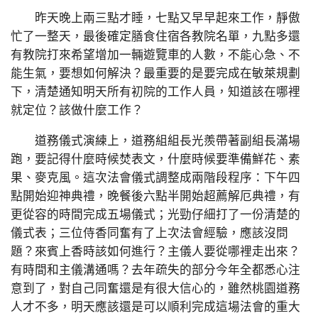
昨天晚上兩三點才睡，七點又早早起來工作，靜傲
忙了一整天，最後確定膳食住宿各教院名單，九點多還
有教院打來希望增加一輛遊覽車的人數，不能心急、不
能生氣，要想如何解決？最重要的是要完成在敏萊規劃
下，清楚通知明天所有初院的工作人員，知道該在哪裡
就定位？該做什麼工作？
道務儀式演練上，道務組組長光羨帶著副組長滿場
跑，要記得什麼時候焚表文，什麼時候要準備鮮花、素
果、麥克風。這次法會儀式調整成兩階段程序：下午四
點開始迎神典禮，晚餐後六點半開始超薦解厄典禮，有
更從容的時間完成五場儀式；光勁仔細打了一份清楚的
儀式表；三位侍香同奮有了上次法會經驗，應該沒問
題？來賓上香時該如何進行？主儀人要從哪裡走出來？
有時間和主儀溝通嗎？去年疏失的部分今年全都悉心注
意到了，對自己同奮還是有很大信心的，雖然桃園道務
人才不多，明天應該還是可以順利完成這場法會的重大