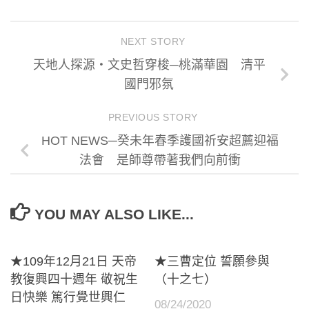
NEXT STORY
天地人探源‧文史哲穿梭─桃滿華園 清平
國門邪氛
PREVIOUS STORY
HOT NEWS─癸未年春季護國祈安超薦迎福
法會 是師尊帶著我們向前衝
YOU MAY ALSO LIKE...
★109年12月21日 天帝
★三曹定位 誓願參與
教復興四十週年 敬祝生
（十之七）
日快樂 篤行覺世興仁
08/24/2020