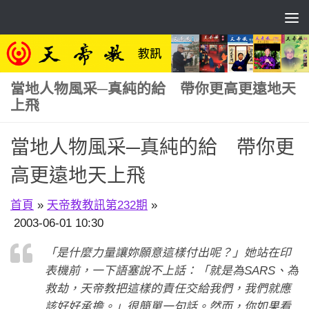
Skip to content
當地人物風采─真純的給 帶你更高更遠地天
上飛
當地人物風采─真純的給 帶你更
高更遠地天上飛
首頁
»
天帝教教訊第232期
»
2003-06-01 10:30
「是什麼力量讓妳願意這樣付出呢？」她站在印
表機前，一下語塞說不上話：「就是為SARS、為
救劫，天帝教把這樣的責任交給我們，我們就應
該好好承擔。」很簡單一句話。然而，你如果看