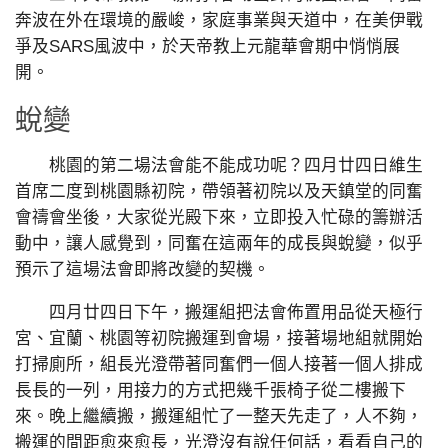
奔波在外在環境的嚴峻，家庭事業與天道中，在美伊戰
爭及SARS風波中，於天帝教上元龍華會期中悄悄展
開。
蛻變
桃園的第二場法會能不能成功呢？四月廿四日維生
首席二度到桃園縣初院，帶領著初院以及天鎮堂的同奮
會禱會坐後，大家從光殿下來，立即投入忙碌的籌辦活
動中，讓人感覺到，同奮在這兩年的成長與蛻變，似乎
預示了這場法會即將改變的契機。
四月廿四日下午，搬運組把法會佈置用品從天極行
宮、宜蘭、桃園等初院搬運到會場，接著場地組就開始
打掃廁所，組長光澄帶著同奮們一個人接著一個人排成
長長的一列，用接力的方式把幾千張椅子從二樓搬下
來。晚上繼續搬，搬運組忙了一整天先走了，人不夠，
搬運的間距愈來愈長，光澄沒有說任何話，看看自己的