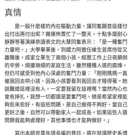
真情
是一股什麼樣的內在驅動力量，讓同奮願意這樣付
出付出再付出呢？搬運佈置忙了一整天，十點多還耐心
靜靜等著演練恭讀表文的大慧同奮表示：「是一種奮鬥
力量吧。」大學畢業後，到鐳力阿擔任維生首席侍從又
離職後，成家立業生了兩個小孩，經歷工作上日夜顛倒
的辛勞，煩擾瑣細的家庭生活，雖然種種人道的磨煉，
但仍可感受到他內心深處的奮鬥力量：「剛剛媽媽一直
催我回去哄小孩，因為小孩要看到我回去才睡得著。她
說難道這裡沒有人，一定要我留在這裡嗎？當然內心也
會有掙扎，我想一切都還是要奮鬥吧，總是希望家裡能
夠愈來愈好，有這些問題，是自己做得不夠好，當自己
更好之後，自然可以帶動家人一起成長。如果這些人道
問題我能夠處理好，其他事情也才能夠做好。」
寫出本師世尊年譜長編的普珍，還在就讀歷史系博