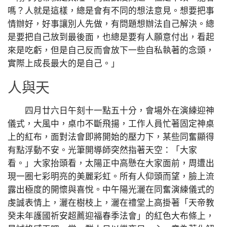
嗎？人就是這樣，總是會有不同的想法意見。想要把事
情辦好，好事讓別人先做，有問題想辦法自己解決。總
是要把自己放到最後面，也總是要有人願意付出，看起
來是吃虧，但是自己反而會放下一些自私執著的念頭，
實際上成長最大的是自己。」
人與天
四月廿六日午刻十一點五十分，會場外在演練迎神
儀式，大風中，桌巾不斷飛揚，工作人員忙著固定神桌
上的紅布，面對法會即將開始的壓力下，某些同奮顯得
有點浮動不安。光筆開導師突然指著天空：「大家
看。」大家抬頭看，太陽正中高懸在大家面前，周遭出
現一圈七彩明亮的美麗彩虹。所有人仰頭而望，臉上流
露出極度的開懷與喜悅。中午陽光灑在同奮演練儀式的
虔誠表情上，灑在樹枝上，灑在禮堂上高掛著「天帝教
癸未年護國祈安超薦迎福春季法會」的紅色大布條上，