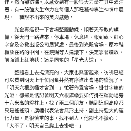
作。然而卻彷彿可以感受到有一股很大力量在其中灌注
著，有一股強大生命力在每個人那種凝神專注神情中展
現，一種說不出來的美與感動。
光金再巡視一下會場整體動線，順著天帝教的旗
幟，從大門一路進來、停車場、休息區、報到處、紅心
字會及帝教出版公司展覽處、最後到光殿會場。原本鞋
櫃放在路的中間，在鏡賜等人建議下，決定靠著牆放，
前面鋪上紅地毯：這是同奮的「星光大道」。
整體看上去挺漂亮的，大家也興奮起來，彷彿已經
可以看到明天上千位同奮井然有序進出會場的盛況了。
「明天六根旗幡才會到。」忙著佈置會場，掛廿字旗的
光澄，卻還是惦記著明天六根旗幡要如何掛在運動場旁
十六米高的燈柱上，找了兩三個朋友，聽到這個高度都
只是搖搖頭，旗幡代表法會無形主持、副主持強大的運
化力量，是很慎重的事。找不到人，他卻也不擔心：
「大不了，明天自己爬上去掛吧。」