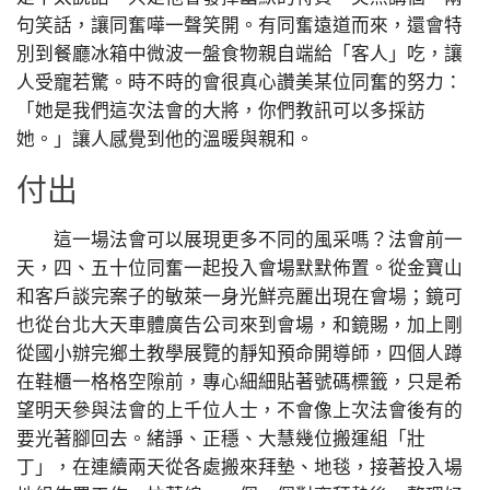
句笑話，讓同奮嘩一聲笑開。有同奮遠道而來，還會特
別到餐廳冰箱中微波一盤食物親自端給「客人」吃，讓
人受寵若驚。時不時的會很真心讚美某位同奮的努力：
「她是我們這次法會的大將，你們教訊可以多採訪
她。」讓人感覺到他的溫暖與親和。
付出
這一場法會可以展現更多不同的風采嗎？法會前一
天，四、五十位同奮一起投入會場默默佈置。從金寶山
和客戶談完案子的敏萊一身光鮮亮麗出現在會場；鏡可
也從台北大天車體廣告公司來到會場，和鏡賜，加上剛
從國小辦完鄉土教學展覽的靜知預命開導師，四個人蹲
在鞋櫃一格格空隙前，專心細細貼著號碼標籤，只是希
望明天參與法會的上千位人士，不會像上次法會後有的
要光著腳回去。緒諍、正穩、大慧幾位搬運組「壯
丁」，在連續兩天從各處搬來拜墊、地毯，接著投入場