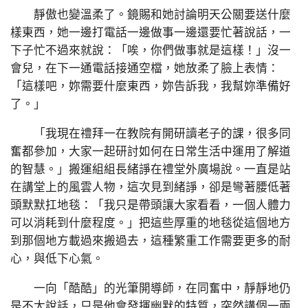
靜傲也變溫柔了。鏡賜和她討論明天公關要送什麼
樣東西，她一邊打電話一邊做事一邊還要忙著說話，一
下子忙不過來就說：「唉，你們做事就是這樣！」沒一
會兒，在下一通電話接通空檔，她放柔了臉上表情：
「這樣吧，妳需要什麼東西，妳告訴我，我幫妳準備好
了。」
「我現在禮拜一在教院有開研讀老子的課，很多同
奮都參加，大家一起研討如何在日常生活中運用了解道
的智慧。」搬運組組長緒諍在禮堂外廣場說。一直是站
在講堂上的風雲人物，這次見到緒諍，卻是彎著腰低著
頭默默扛地毯：「我只是帶頭讓大家看看，一個人體力
可以消耗到什麼程度。」把這些厚重的地毯從這個地方
到那個地方載過來搬過去，這種繁重工作需要更多的耐
心，與低下心氣。
一向「酷酷」的光筆開導師，在同奮中，靜靜地仍
是不太說話，只是他會發揮幽默的特質，突然講個一兩