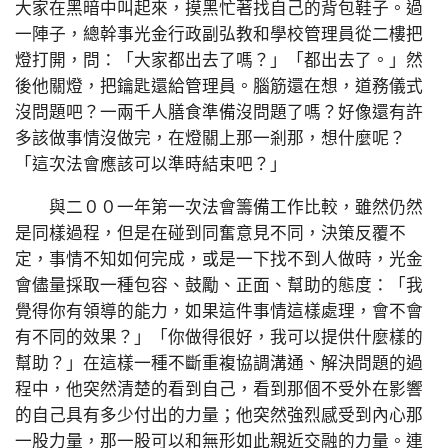
大家在黑暗中叫起來，摸黑忙著找自己的背包鞋子。過
一陣子，總幹事光金行政副弘教和學校管理員從二樓把
燈打開，問：「大家都出去了嗎？」「都出去了。」然
後他關燈，把鑰匙還給管理員。腦筋還在想，道務儀式
沒問題吧？一兩千人膳食準備沒問題了嗎？好像還有許
多該做事情沒做完，在燈關上那一剎那，想什麼呢？
「這次法會應該可以準時結束吧？」
與二００一年第一次法會籌備工作比較，雖然仍然
是同樣過程，但是在碰到同奮意見不同，決策反覆不
定，事情不知如何完成，或是一下找不到人做時，光金
會儘量採取一種包容、鼓勵、正面、幫助的態度：「我
覺得你有領導的能力，如果這件事情這樣處理，會不會
有不同的效果？」「你做得很好，我可以提供什麼樣的
幫助？」在這樣一種不斷重複協調溝通、解決問題的過
程中，他突然清楚的看到自己，看到那個不受外在影響
的自己具有多少付出的力量；他突然強烈感受到內心那
一股力量，那一股可以和無形如此親近交融的力量。連