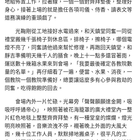
地組佈置工作，拉著線，一個一個對齊拜墊後，整理好
身心，接著上場的就是擔任各項司儀、侍香、讀表文等
道務演練的重頭戲了。
光鞠剛從工地接好水電過來，和天鎮堂同奮一同從
禮堂搬幾千張椅子到休息區，排椅子，擦椅子，哪個電
燈不亮了，同奮請他過來幫忙修理，再跑回天鎮堂，和
靜吉準備明天幾千人的膳食，晚上十一點多還冒著雨，
運送數十幾箱水果來到會場，「我要最後確定各教院數
量的名單。」再仔細看了一遍，便當、水果、消夜，一
個教院一個教院準備好，總要讓這麼多有心參與救劫的
同奮，吃得飽飽的回去。
會場內外一片忙碌。光幕旁「聲聲願願達金闕，吸
吸呼呼通帝心」，映照著被花海籠罩的廣大禮堂內一整
片紅色地毯上整整齊齊拜墊，有一種堂皇的燦爛。燈光
明亮映照著，音樂流洩不停，襯著晚上外面的大風大
雨，幾十位工作人員，默默掃地搬桌子，很平凡的工