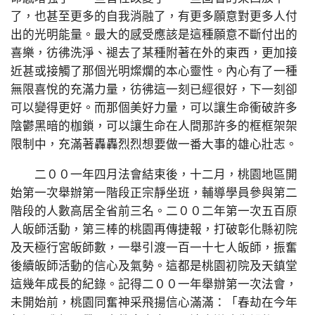
了，也甚至更多的自我消融了，有更多願意對更多人付
出的光明能量。最大的感受應該是這種願意不斷付出的
喜樂，彷彿洗淨、褪去了某種附著在外的東西，更加接
近甚或接觸了那個光明燦爛的本心靈性。內心有了一種
無限喜悅的充滿力量，彷彿這一刻已經很好，下一刻卻
可以變得更好。而那個美好力量，可以讓生命衝破許多
陰鬱黑暗的枷鎖，可以讓生命在人間那許多的框框架架
限制中，充滿著轟轟烈烈想要做一番大事的雄心壯志。
二００一年四月法會結束後，十二月，桃園地區開
始第一次舉辦第一階段正宗靜坐班，輔導學員參與第二
階段的人數高居全省前三名。二００二年第一次五百原
人皈師活動，第三棒的桃園再傳捷報，打破彰化縣初院
及天極行宮皈師數，一舉引渡一百一十七人皈師，振奮
後續皈師活動的信心及氣勢。這都是桃園初院及天鎮堂
這幾年成長的紀錄。記得二００一年舉辦第一次法會，
未開始前，桃園同奮神采飛揚信心滿滿：「春劫在今年