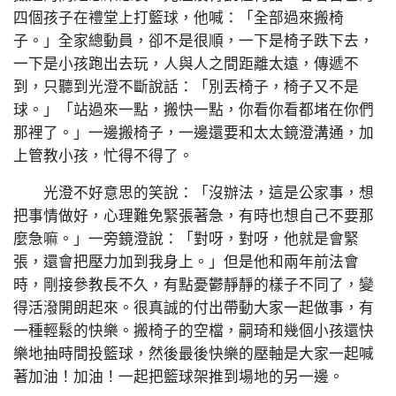
四個孩子在禮堂上打籃球，他喊：「全部過來搬椅
子。」全家總動員，卻不是很順，一下是椅子跌下去，
一下是小孩跑出去玩，人與人之間距離太遠，傳遞不
到，只聽到光澄不斷說話：「別丟椅子，椅子又不是
球。」「站過來一點，搬快一點，你看你看都堵在你們
那裡了。」一邊搬椅子，一邊還要和太太鏡澄溝通，加
上管教小孩，忙得不得了。
光澄不好意思的笑說：「沒辦法，這是公家事，想
把事情做好，心理難免緊張著急，有時也想自己不要那
麼急嘛。」一旁鏡澄說：「對呀，對呀，他就是會緊
張，還會把壓力加到我身上。」但是他和兩年前法會
時，剛接參教長不久，有點憂鬱靜靜的樣子不同了，變
得活潑開朗起來。很真誠的付出帶動大家一起做事，有
一種輕鬆的快樂。搬椅子的空檔，嗣琦和幾個小孩還快
樂地抽時間投籃球，然後最後快樂的壓軸是大家一起喊
著加油！加油！一起把籃球架推到場地的另一邊。