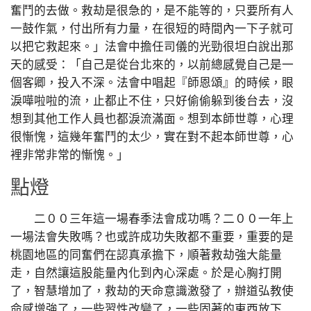
奮鬥的去做。救劫是很急的，是不能等的，只要所有人
一鼓作氣，付出所有力量，在很短的時間內一下子就可
以把它救起來。」法會中擔任司儀的光勁很坦白說出那
天的感受：「自己是從台北來的，以前總感覺自己是一
個客卿，投入不深。法會中唱起『師恩頌』的時候，眼
淚嘩啦啦的流，止都止不住，只好偷偷躲到後台去，沒
想到其他工作人員也都淚流滿面。想到本師世尊，心理
很慚愧，這幾年奮鬥的太少，實在對不起本師世尊，心
裡非常非常的慚愧。」
點燈
二００三年這一場春季法會成功嗎？二００一年上
一場法會失敗嗎？也或許成功失敗都不重要，重要的是
桃園地區的同奮們在認真承擔下，順著救劫強大能量
走，自然讓這股能量內化到內心深處。於是心胸打開
了，智慧增加了，救劫的天命意識激發了，辦道弘教使
命感增強了，一些習性改變了，一些固著的東西放下