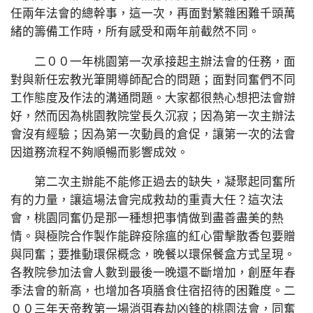
任兩年法會的總幹事，這一次，再面對繁雜困難千頭萬
緒的籌備工作時，所有感受和兩年前截然不同。
二００一年桃園第一次承接起主辦法會的任務，面
對與新任宏教光筆開導師配合的問題；面對同奮們不同
工作態度及作法的溝通問題。大家都很熱心想把法會辦
好，然而因為桃園教院堂長久沉寂；因為第一次主辦法
會沒有經驗；因為第一次動員的倉促，讓第一次的法會
因道務流程不夠順暢而影響成效。
第二次主辦能不能修正過去的缺失，凝聚起同奮所
有的力量，讓這場法會完成救劫的重責大任？這次法
會，桃園同奮仍是那一種想把事情做到盡善盡美的熱
情。與極院合作製作能辟疫除瘟的紅心雷擊散香包要贈
與同奮；要推動環保概念，晚餐以環保餐盒方式呈現。
各教院參加法會人數到最後一晚還不斷增加，創歷年春
季法會的新高，也增加各項膳食住宿招待的困難度。二
００三年天帝教第一場消弭春劫凶鋒的桃園法會，同奮