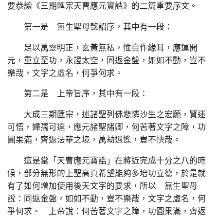
要恭讀《三期匯宗天曹應元寶誥》的二篇重要序文。
第一是 無生聖母懿詔序，其中有一段：
足以萬靈明正，玄黃無私，惟自作緣耳，應運開
元，重立至功，永證太空，同返金盤，如如不動，豈不
樂哉，文字之虛名，何爭何求。
第二是 上帝旨序，其中有一段：
大成三期匯宗，述諸聖列佛悲憐沙生之宏願，賢迷
可悟，婦孺可達，應元諸聖諸卿，何苦著文字之障，功
圓果滿，齊返法華之境，萬劫逍遙，豈不快哉。
這是當「天曹應元寶誥」在將近完成十分之八的時
候，部分無形的上聖高真希望能夠多培功立德，於是就
有了如何增加使用後天文字的要求，所以 無生聖母
說：同返金盤，如如不動，豈不樂哉，文字之虛名，何
爭何求。 上帝說：何苦著文字之障，功圓果滿，齊返