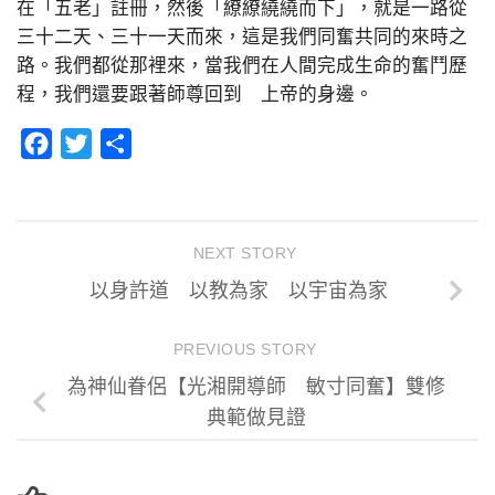
在「五老」註冊，然後「繚繚繞繞而下」，就是一路從
三十二天、三十一天而來，這是我們同奮共同的來時之
路。我們都從那裡來，當我們在人間完成生命的奮鬥歷
程，我們還要跟著師尊回到 上帝的身邊。
Facebook
Twitter
分
享
NEXT STORY
以身許道 以教為家 以宇宙為家
PREVIOUS STORY
為神仙眷侶【光湘開導師 敏寸同奮】雙修
典範做見證