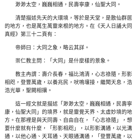
渺渺太空，巍巍相通，民壽寧康，仙聖大同。
清楚描述先天的大環境，等於是天堂，是散仙群居
的地方，也是萬生萬靈來根的地方。在《天人日誦大同
真經》第三十二頁有：
帝師曰：大同之象，略云其詳。
崇仁教主問：「大同」是什麼樣的景象。
教主冉謂：壽介長春，福比鴻清，心志祿隨，形影
相咫，登豐萬歲，以養兆民，吠鳴壤接，繼聞天息，浩
浩光華，聖闕相攘。
這一經文就是描述「渺渺太空，巍巍相通，民壽寧
康，仙聖大同」的境界，就是靈覺天界、太虛妙境的地
方。在那裡是與天同壽、自由自在，「心志祿隨」，想
要什麼就有什麼，「形影相咫」，以形影溝通，以光溝
通，以他心通、天耳通、天眼通溝通，「登豐萬歲，以