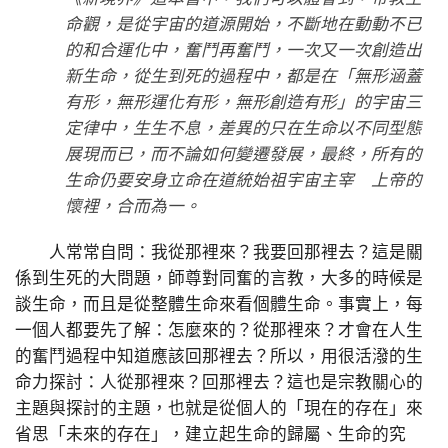
命觀，是從宇宙的道源開始，不斷地在動動不已
的和合運化中，奮鬥再奮鬥，一次又一次創造出
新生命，從生到死的過程中，都是在「無形涵蓋
有形，無形運化有形，無形創造有形」的宇宙三
定律中，生生不息，差異的只在生命以不同型態
展現而已，而不論如何變遷發展，最終，所有的
生命仍要安身立命在道統始祖宇宙主宰 上帝的
懷裡，合而為一。
人常常自問：我從那裡來？我要回那裡去？這是關
係到生死的大問題，師尊對同奮的言教，大多的時候是
談生命，而且是從整體生命來看個體生命。事實上，每
一個人都要先了解：怎麼來的？從那裡來？才會在人生
的奮鬥過程中知道應該回那裡去？所以，用很活潑的生
命力探討：人從那裡來？回那裡去？這也是宗教關心的
主題與探討的主題，也就是從個人的「現在的存在」來
省思「未來的存在」，建立起生命的歸屬、生命的究