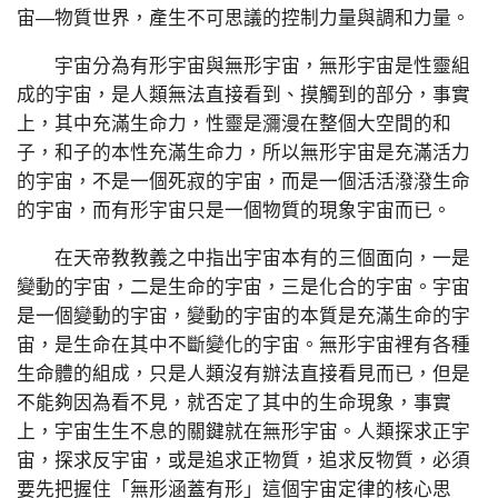
宙—物質世界，產生不可思議的控制力量與調和力量。
宇宙分為有形宇宙與無形宇宙，無形宇宙是性靈組
成的宇宙，是人類無法直接看到、摸觸到的部分，事實
上，其中充滿生命力，性靈是瀰漫在整個大空間的和
子，和子的本性充滿生命力，所以無形宇宙是充滿活力
的宇宙，不是一個死寂的宇宙，而是一個活活潑潑生命
的宇宙，而有形宇宙只是一個物質的現象宇宙而已。
在天帝教教義之中指出宇宙本有的三個面向，一是
變動的宇宙，二是生命的宇宙，三是化合的宇宙。宇宙
是一個變動的宇宙，變動的宇宙的本質是充滿生命的宇
宙，是生命在其中不斷變化的宇宙。無形宇宙裡有各種
生命體的組成，只是人類沒有辦法直接看見而已，但是
不能夠因為看不見，就否定了其中的生命現象，事實
上，宇宙生生不息的關鍵就在無形宇宙。人類探求正宇
宙，探求反宇宙，或是追求正物質，追求反物質，必須
要先把握住「無形涵蓋有形」這個宇宙定律的核心思