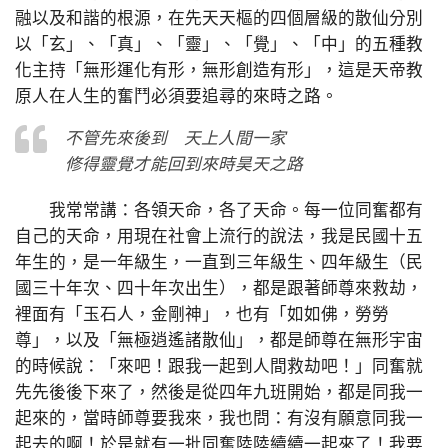
融以及和諧的根源，在先天天樞的四個層級的散仙分別
以「玄」、「真」、「靈」、「覺」、「中」的五種教
化主持「無形運化有形，無形創造有形」，這是天帝教
原人在人生的奮鬥必須要追尋的來時之路。
不管先來後到 天上人間一家
修得靈覺才能回到來時昊天之路
我常常講：各領天命，各了天命。每一位同奮都有
自己的天命，用現在社會上流行的說法，我是民國十五
年生的，是一年級生，一直到三年級生、四年級生（民
國三十年次、四十年次出生），都是跟著師尊來救劫，
裡面有「玉石人，金剛神」，也有「如如佛，勞勞
尊」，以及「無極逍遙諸散仙」，都是師尊在無形宇宙
的時候說：「來吧！跟我一起到人間救劫吧！」同奮就
先先後後下來了，然後是從四年九班開始，都是同我一
起來的，當時師尊要我來，我也問：有沒有願意同我一
起去的啊！於是就有一批同奮陸陸續續一起來了！我要