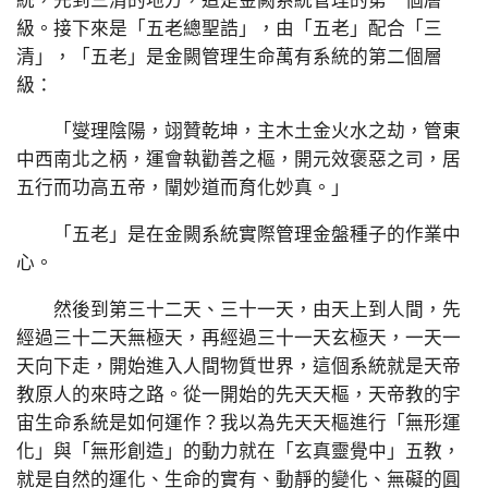
統，先到三清的地方，這是金闕系統管理的第一個層
級。接下來是「五老總聖誥」，由「五老」配合「三
清」，「五老」是金闕管理生命萬有系統的第二個層
級：
「燮理陰陽，翊贊乾坤，主木土金火水之劫，管東
中西南北之柄，運會執勸善之樞，開元效褒惡之司，居
五行而功高五帝，闡妙道而育化妙真。」
「五老」是在金闕系統實際管理金盤種子的作業中
心。
然後到第三十二天、三十一天，由天上到人間，先
經過三十二天無極天，再經過三十一天玄極天，一天一
天向下走，開始進入人間物質世界，這個系統就是天帝
教原人的來時之路。從一開始的先天天樞，天帝教的宇
宙生命系統是如何運作？我以為先天天樞進行「無形運
化」與「無形創造」的動力就在「玄真靈覺中」五教，
就是自然的運化、生命的實有、動靜的變化、無礙的圓