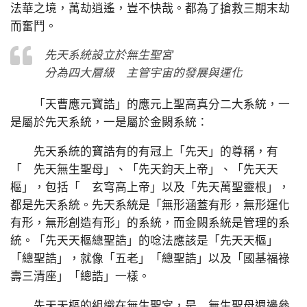
法華之境，萬劫逍遙，豈不快哉。都為了搶救三期末劫
而奮鬥。
先天系統設立於無生聖宮
分為四大層級 主管宇宙的發展與運化
「天曹應元寶誥」的應元上聖高真分二大系統，一
是屬於先天系統，一是屬於金闕系統：
先天系統的寶誥有的有冠上「先天」的尊稱，有
「 先天無生聖母」、「先天鈞天上帝」、「先天天
樞」，包括「 玄穹高上帝」以及「先天萬聖靈根」，
都是先天系統。先天系統是「無形涵蓋有形，無形運化
有形，無形創造有形」的系統，而金闕系統是管理的系
統。「先天天樞總聖誥」的唸法應該是「先天天樞」
「總聖誥」，就像「五老」「總聖誥」以及「國基福祿
壽三清座」「總誥」一樣。
先天天樞的組織在無生聖宮，是 無生聖母週邊參