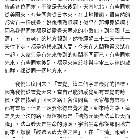
告訴各位同奮，不論是先來後到，天南地北，有些同奮
從美國來，有些同奮從日本來，在此地碰面，很自然的
都會有一種感覺：好像很熟悉啊！似乎在那裡見過啊！
因為我們同奮都是從靈覺天界來的小散仙，到金闕「三
清」、「五老」的地方報到，然後經過三十二天一天一
天往下走，都是這樣來到人間，今天在人間難得又聚在
一起，大家只是有先來後到的時間不同而已，有些同奮
先來，有些同奮後到，都是來自於參與宇宙三定律的散
仙群，都從同一個地方來。
我們怎麼回去？「靈覺」這二個字是最好的指標，
因為我們從靈覺天來，當自己能夠感覺到有靈覺的時
候，就是找到了回天之路！各位同奮！大家都有靈根，
都有靈炁，但是一定要修得靈覺才能回到來時之路，這
是昊天心法的路，默運祖炁是「浩然元炁自法華妙天而
降」，法華妙天是生命的源頭，宇宙生命都從那個地方
而來，然後「經過太虛大空之際」，在「三清」報到，