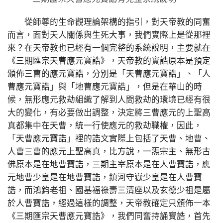
從師尊的生命觀理論架構的指引，對天帝教的同奮
而言，面對天人關係與生死大事，我們實際上是從那裡
來？在天帝教也已經有一個完整的系統說明，主要就在
《三期匯宗天曹應元寶誥》，天帝教的寶誥原本是預定
頒佈三曹的應元寶誥，分別是「天曹應元寶誥」、「人
曹應元寶誥」與「地曹應元寶誥」，但是在華山的時
候，無形應元救劫組織了解到人間救劫的環境已經有很
大的變化，有必要做出調整，決定將三曹應元的上聖高
真都集中在天曹，統一行使應元的救劫職權，因此，
「天曹應元寶誥」裡的誥文實際上包括了天曹、地曹、
人曹三曹的應元上聖高真，比方說，一炁宗主、無形古
佛原本是在地曹寶誥，三期主宰原本是在人曹寶誥，應
元地曹少皇是在地曹寶誥，鎮河守嶽少皇是在人曹寶
誥，而鴻鈞老祖、國基福祿壽三清座以及玄德少祖是屬
於人曹寶誥，經過這樣的調整，天帝教確定只頒佈一本
《三期匯宗天曹應元寶誥》，我們同奮持誦寶誥，首先