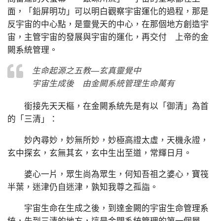
面，「鉛屏明功」可以明白觀察宇宙運化的過程，那是
反宇宙的中心點，是靈覺天的中心，在那個地方創造宇
宙，主管宇宙的發展與宇宙的運化，再交付 上帝的金
闕系統管理。
生命起源之五教—玄真靈覺中
宇宙生成後 由金闕系統管理生命萬有
銜接先天天樞，在金闕系統先是有以「御清」為首
的「三清」：
妙內尋妙，妙無所妙，妙極高證太虛，天機永證，
玄中探玄，玄無其玄，玄中生出至道，常輝日月。
婆心一片，眾生尚為眾生，何知吾祖之婆心，寶筏
半葉，迷津仍自迷津，孰知我尊之孤詣。
宇宙生命在生成之後，到達金闕的宇宙生命管理系