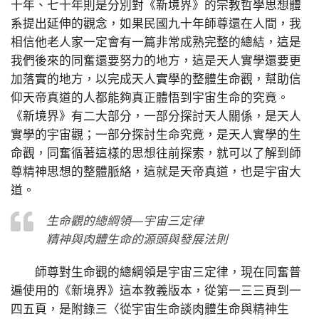
十年、七十年則是分別對《新境界》的宗教哲學思想體
系提出延伸的觀念，如果民國九十年師尊還在人間，我
相信他老人家一定會有一篇非常成熟完整的總結，這是
我們後來的同奮還要努力的地方，這是天人實學還要更
加落實的地方，以完成天人實學的整體生命觀，幫助信
仰天帝真道的人都能夠真正體悟到宇宙生命的究竟。
《新境界》有二大部分，一部分探討天人關係，是天人
實學的宇宙觀；一部分探討生命究竟，是天人實學的生
命觀，同奮循著這樣的思想往前探索，就可以了解到師
尊精神思想的整體脈絡，這就是天帝真道，也是宇宙大
道。
生命觀的總綱領—宇宙三定律
精神與肉體生命的源頭與發展法則
師尊對生命觀的總綱領是宇宙三定律，現在同奮普
遍使用的《新境界》這本教義版本，從第一三三頁到一
四五頁，是附錄三〈從宇宙生命談肉體生命與精神生