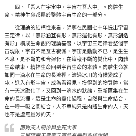
四、「吾人在宇宙中，宇宙在吾人中」。肉體生
命、精神生命都屬於整體宇宙生命的一部分。
從理論的結構性來看，師尊在民國七十年提出宇宙
三定律，以「無形涵蓋有形，無形運化有形，無形創造
有形」構成生命觀的理論基礎，以宇宙三定律看整個宇
宙現象，宇宙不是亙古寂滅，宇宙是動動不已，是生生
不息，是不斷的和合運化，在這樣不斷的變化中，肉體
生命結束，精神生命回到宇宙生命的本體。肉體生命就
如同一滴水在生命的長流裡，流過冰川的時候變成了
冰，進入有形宇宙，成為看得見、摸得到的物質體，當
有一天冰融化了，又回到一滴水的狀態，重新匯集在生
命的長流裡，這是生命的變化過程，自然與生命結合，
在一呼一吸之間結合，人不單純只是肉體生命的人，天
也不是虛無飄渺的天。
面對天人關係與生死大事
三期匯宗天曹應元寶誥有完整系統說明