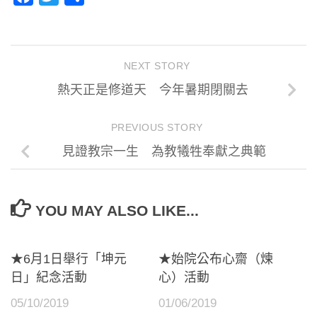
享
NEXT STORY
熱天正是修道天 今年暑期閉關去
PREVIOUS STORY
見證教宗一生 為教犧牲奉獻之典範
YOU MAY ALSO LIKE...
★6月1日舉行「坤元
★始院公布心齋（煉
日」紀念活動
心）活動
05/10/2019
01/06/2019