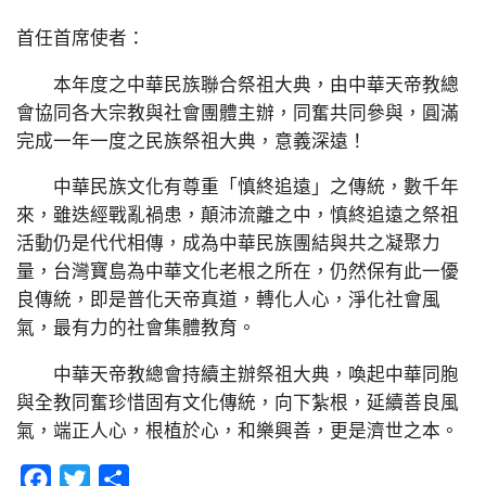
首任首席使者：
本年度之中華民族聯合祭祖大典，由中華天帝教總
會協同各大宗教與社會團體主辦，同奮共同參與，圓滿
完成一年一度之民族祭祖大典，意義深遠！
中華民族文化有尊重「慎終追遠」之傳統，數千年
來，雖迭經戰亂禍患，顛沛流離之中，慎終追遠之祭祖
活動仍是代代相傳，成為中華民族團結與共之凝聚力
量，台灣寶島為中華文化老根之所在，仍然保有此一優
良傳統，即是普化天帝真道，轉化人心，淨化社會風
氣，最有力的社會集體教育。
中華天帝教總會持續主辦祭祖大典，喚起中華同胞
與全教同奮珍惜固有文化傳統，向下紮根，延續善良風
氣，端正人心，根植於心，和樂興善，更是濟世之本。
Facebook
Twitter
分