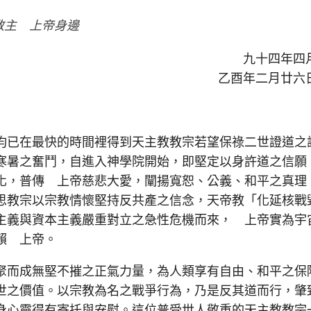
教主 上帝身邊
九十四年四
乙酉年二月廿六
已在最快的時間裡得到天主教教宗若望保祿二世證道之
寒暑之奮鬥，自進入神學院開始，即堅定以身許道之信願
化，普傳 上帝慈悲大愛，闡揚寬恕、公義、和平之真理
思教宗以宗教情懷堅持反共產之信念，天帝教「化延核戰
主義與資本主義嚴重對立之急性危機而來， 上帝實為宇
賴 上帝。
而成無堅不摧之正氣力量，為人類享有自由、和平之保
世之價值。以宗教為名之戰爭行為，乃是反其道而行，肇
身心靈得有寄托與安慰。這位普受世人敬重的天主教教宗