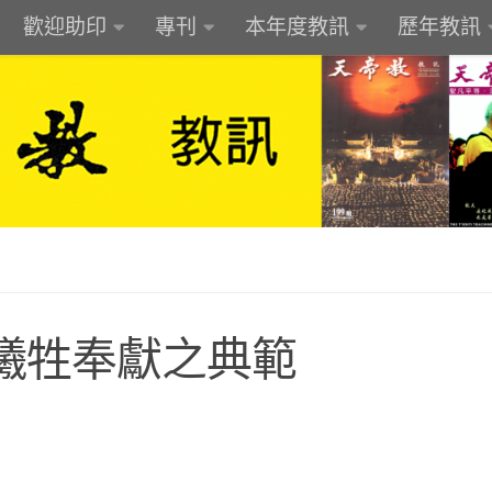
歡迎助印
專刊
本年度教訊
歷年教訊
犧牲奉獻之典範