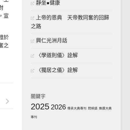
靜坐●健康
對
，宣
上帝的恩典 天帝教同奮的回歸
之路
證於
興仁光洲月話
奮之
〈學道則儀〉詮解
〈獨居之儀〉詮解
關鍵字
2025
2026
傳承大典專刊
問候語
推選大典
專刊