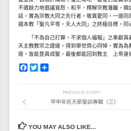
不遺餘力地倡議寬恕、和平，釋解宗教藩籬，親
話，實為宗教大同之先行者，敬異愛同，一道同
揚本教「聖凡平等，天人大同」之終極目標，同
「不為自己打算，不求個人福報」之奉獻真義
天主教教宗之證道，得到舉世齊心同悼，實為為
道，皆能登真成聖，最後都能回到教主 上帝身
Facebook
Twitter
分
享
PREVIOUS STORY
甲申年巡天節聖訓專輯（三）
YOU MAY ALSO LIKE...