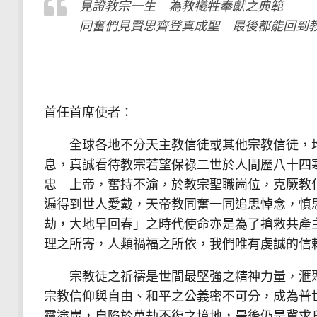
見證教宗一生 為教犧牲奉獻之典範
同奮們見賢思齊登真成聖 最後都能回到
首任首席使者：
全球各地不分天主教信徒或其他宗教信徒，均
息，真誠看待教宗若望保祿二世於人間歷八十四
忠 上帝，奮持不渝，於教宗聖職崗位，克厥教
遍得到世人愛戴，天帝教同奮一同追思悼念，慎
劫，大地早回春」之時代使命亦是為了搶救共產
理之所寄，人類禍福之所依，我們唯有虔誠的信
宗教徒之祈禱是世間最堅強之精神力量，滙聚
宗教信仰與自由、和平之公義密不可分，成為普
靈塗炭，自陷於萬劫不復之境地，最後仍是冀求