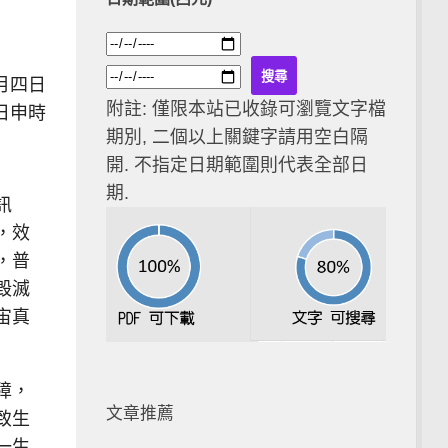
月四日
附註: 僅限本站已收錄可瀏覽文字檔
日申時
期別, 二個以上關鍵字請用空白隔
開. 不指定日期範圍則代表全部日
期.
訊
，效
，普
毀滅
宙真
障，
文章推薦
致生
一生