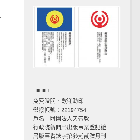
下
□■□■□
免費贈閱．歡迎助印
郵撥帳號：22194754
戶名：財團法人天帝教
行政院新聞局出版事業登記證
局版臺省誌字第參貳貳號月刊