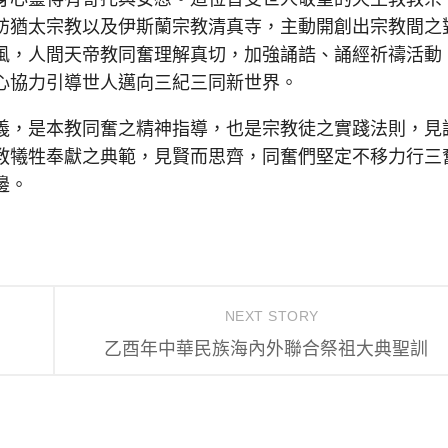
訪猶太宗教以及伊斯蘭宗教清真寺，主動開創出宗教間之
風，人間天帝教同奮理解真切，加強誦誥、誦經祈禱活動
心協力引導世人邁向三紀三同新世界。
，是本教同奮之精神指導，也是宗教徒之實踐法則，見
教犧牲奉獻之典範，見賢而思齊，同奮們堅定不移力行三
邊。
NEXT STORY
乙酉年中華民族海內外聯合祭祖大典聖訓