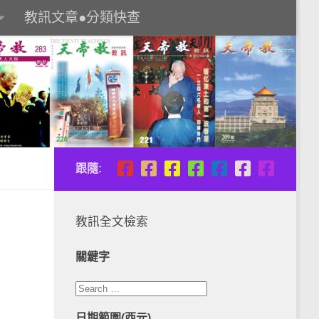
教訊文章●分類快查
跟隨:
教訊全文檢索
關鍵字
日期範圍(西元)