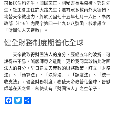
司長居伯均先生，國民黨正、副秘書長馬樹禮、郭哲先
生，社工會主任許大路先生；還有眾多教內外大德們，
均替天帝教出力，終於民國七十五年七月十六日，奉內
政部（七五）內民字第四一七九０八號函，核准設立
「財團法人天帝教」。
健全財務制度期普化全球
天帝教取得財團法人的身分，歷經五年的波折，可
說得來不易，誠感師尊之能耐，更盼我同奮珍惜此財團
法人的身分，早日建立天帝教的財務政策，訂立「財務
法」、「預算法」、「決算法」、「調度法」、「統一
收支法」，健全財務制度，務使天帝教普化全球，告慰
師尊在天之靈，勿使徒有「財團法人」之空架子。
Facebook
Twitter
分
享