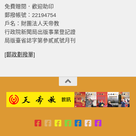
免費贈閱．歡迎助印
郵撥帳號：22194754
戶名：財團法人天帝教
行政院新聞局出版事業登記證
局版臺省誌字第參貳貳號月刊
[郵政劃撥單]