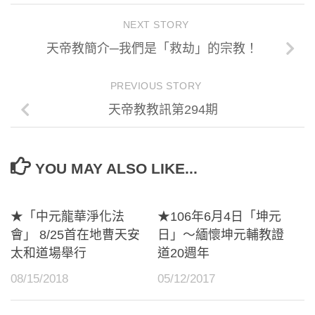
NEXT STORY
天帝教簡介─我們是「救劫」的宗教！
PREVIOUS STORY
天帝教教訊第294期
YOU MAY ALSO LIKE...
★「中元龍華淨化法
★106年6月4日「坤元
會」 8/25首在地曹天安
日」～緬懷坤元輔教證
太和道場舉行
道20週年
08/15/2018
05/12/2017