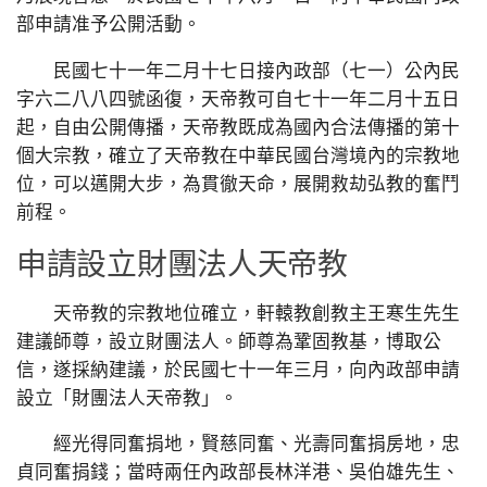
部申請准予公開活動。
民國七十一年二月十七日接內政部（七一）公內民
字六二八八四號函復，天帝教可自七十一年二月十五日
起，自由公開傳播，天帝教既成為國內合法傳播的第十
個大宗教，確立了天帝教在中華民國台灣境內的宗教地
位，可以邁開大步，為貫徹天命，展開救劫弘教的奮鬥
前程。
申請設立財團法人天帝教
天帝教的宗教地位確立，軒轅教創教主王寒生先生
建議師尊，設立財團法人。師尊為鞏固教基，博取公
信，遂採納建議，於民國七十一年三月，向內政部申請
設立「財團法人天帝教」。
經光得同奮捐地，賢慈同奮、光壽同奮捐房地，忠
貞同奮捐錢；當時兩任內政部長林洋港、吳伯雄先生、