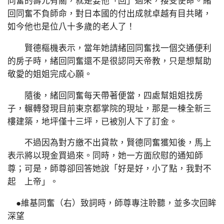
同奮的壽元有關，就是要他「回」過來，接受使命。緒
回同奮不負師命，對日本國的付出成就卓越有目共睹，
如今他也是位八十多歲的老人了！
賢德樞機表示，當年她請緒回同奮找一個交通便利
的房子時，緒回同奮還不是很認同天帝教，只是想幫助
敬愛的姐姐完成心願。
隨後，緒回同奮每天帶著便當，四處幫姐姐找房
子，輾轉發現目前東京都掌院的現址，那是一棟全新三
樓建築，地坪僅十三坪，已被別人下了訂金。
不過因為對方繳不出貸款，賢德同奮獲知後，馬上
表示將以現金買過來。同時，她一方面欣慰的通知師
尊；可是，師尊卻回答她說「好是好，小了點，我對不
起 上帝」。
●維基同奮（右）致詞時，師尊專注聆聽，並多次回眸
深望