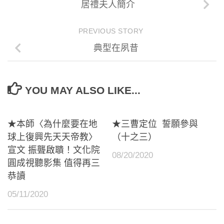
居禮夫人簡介
PREVIOUS STORY
典型在夙昔
YOU MAY ALSO LIKE...
★本師〈為什麼要在地
★三曹定位 誓願參與
球上復興先天天帝教〉
（十之三）
宣文 振聾啟聵！文化院
08/20/2020
圓成視聽影集 值得再三
恭讀
05/11/2020