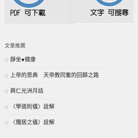
文章推薦
靜坐●健康
上帝的恩典 天帝教同奮的回歸之路
興仁光洲月話
〈學道則儀〉詮解
〈獨居之儀〉詮解