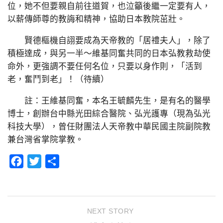
位，她不但要親自前往道賀，也泣籲後繼一定要有人，
以薪傳師尊的教誨和精神，協助日本教院茁壯。
賢德樞機自詡要成為天帝教的「居禮夫人」，除了
積極達成，與另一半～維基同奮共同的日本弘教救劫使
命外，更強調不要任何名位，只要以身作則，「活到
老，奮鬥到老」！（待續）
註：王維基同奮，本名王毓麟先生，是有名的醫學
博士，創辦台中縣光田綜合醫院、弘光護專（現為弘光
科技大學），曾任財團法人天帝教中華民國主院副院教
兼台灣省掌院掌教。
Facebook
Twitter
分
享
NEXT STORY