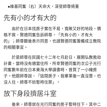
●維基同奮（右）天命大，深受師尊倚重
先有小的才有大的
由於在日本找房子實在不易，寬敞又好的地段，價
格不貲，賢德同奮告訴師尊，「先有小的，才有大
的」；師尊聽後表示同意，也請賢德同奮籌備成立教院
的相關事宜。
於是師尊在民國七十二年七月赴日，展開弘教救劫
計畫，當時沒有適當住所，所幸賢德同奮的次公子光行
同奮數年前在日本東海大學讀書時，曾買了一小幢房
子。他跟師尊說，「這間房子，我畢業後一直沒賣，也
沒人住，師尊不妨暫時住那」。
放下身段擠居斗室
後來，師尊就在光行同奮的房子暫時住下，其中二