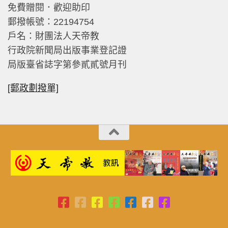
免費贈閱．歡迎助印
郵撥帳號：22194754
戶名：財團法人天帝教
行政院新聞局出版事業登記證
局版臺省誌字第參貳貳號月刊
[郵政劃撥單]