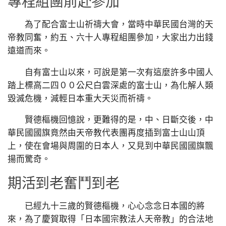
專程組團前赴參加
為了配合富士山祈禱大會，當時中華民國台灣的天
帝教同奮，約五、六十人專程組團參加，大家出力出錢
遠道而來。
自有富士山以來，可說是第一次有這麼許多中國人
踏上標高二四００公尺白雲深處的富士山，為化解人類
毀滅危機，減輕日本重大天災而祈禱。
賢德樞機回憶說，更難得的是，中、日斷交後，中
華民國國旗竟然由天帝教代表團再度插到富士山山頂
上，使在會場與周圍的日本人，又見到中華民國國旗飄
揚而驚奇。
期活到老奮鬥到老
已經九十三歲的賢德樞機，心心念念日本國的將
來，為了慶賀取得「日本國宗教法人天帝教」的合法地