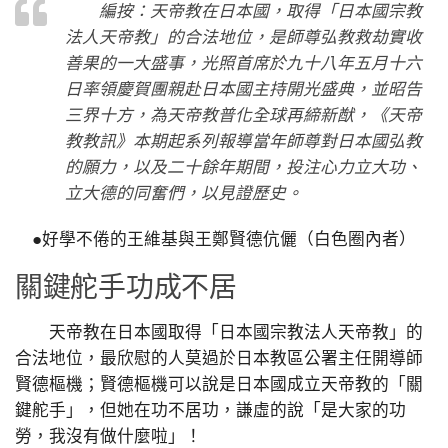
編按：天帝教在日本國，取得「日本國宗教
法人天帝教」的合法地位，是師尊弘教救劫實收
善果的一大盛事，光照首席於九十八年五月十六
日率領慶賀團親赴日本國主持開光盛典，並昭告
三界十方，為天帝教普化全球再締新猷，《天帝
教教訊》本期起系列報導當年師尊對日本國弘教
的願力，以及二十餘年期間，投注心力立大功、
立大德的同奮們，以見證歷史。
●好學不倦的王維基與王鄭賢德伉儷（白色圈內者）
關鍵舵手功成不居
天帝教在日本國取得「日本國宗教法人天帝教」的
合法地位，最欣慰的人莫過於日本教區公署主任開導師
賢德樞機；賢德樞機可以說是日本國成立天帝教的「關
鍵舵手」，但她在功不居功，謙虛的說「是大家的功
勞，我沒有做什麼啦」！