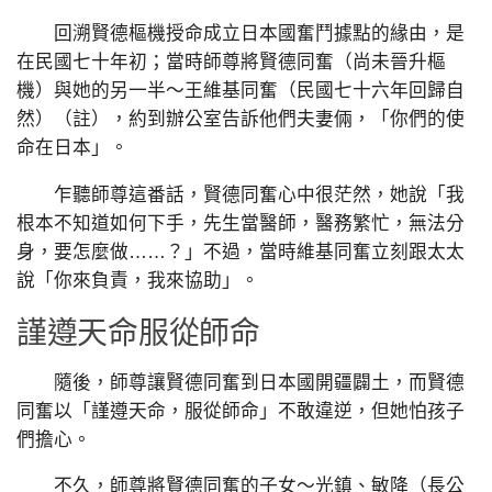
回溯賢德樞機授命成立日本國奮鬥據點的緣由，是
在民國七十年初；當時師尊將賢德同奮（尚未晉升樞
機）與她的另一半～王維基同奮（民國七十六年回歸自
然）（註），約到辦公室告訴他們夫妻倆，「你們的使
命在日本」。
乍聽師尊這番話，賢德同奮心中很茫然，她說「我
根本不知道如何下手，先生當醫師，醫務繁忙，無法分
身，要怎麼做……？」不過，當時維基同奮立刻跟太太
說「你來負責，我來協助」。
謹遵天命服從師命
隨後，師尊讓賢德同奮到日本國開疆闢土，而賢德
同奮以「謹遵天命，服從師命」不敢違逆，但她怕孩子
們擔心。
不久，師尊將賢德同奮的子女～光鎮、敏降（長公