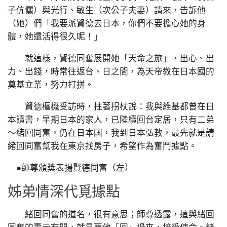
子伉儷）與光行、敏生（次公子夫妻）請來，告訴他
（她）們「我要派賢德去日本，你們不要擔心她的身
體，她還活得很久呢！」
就這樣，賢德同奮展開她「天命之旅」，出心、出
力、出錢，時常往返台、日之間，為天帝教在日本國的
奠基立業，努力打拼。
賢德樞機受訪時，拄著拐杖說：我與維基都曾在日
本讀書，早期日本的家人，已陸續回台定居，只有二弟
～緒回同奮，仍在日本國，我到日本弘教，最先就是請
緒回同奮幫我在東京找房子，希望作為奮鬥據點。
●師尊頒獎表揚賢德同奮（左）
姊弟情深代覓據點
緒回同奮的道名，很有意思；師尊透露，這與緒回