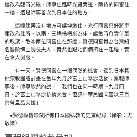
樓改為臨時光殿，師尊住臨時光殿旁邊，隨侍的同奮住
一樓，這是師尊首次到日本住的地方。
這幢建築沒有地方可讓坤道住，光行同奮只好將車
庫改為住所，以兩、三塊榻榻米為床，讓當時負責侍筆
的敏潔、敏冰兩位同奮住在那邊；賢德同奮貴為台灣知
名醫院博士院長夫人，竟然也跟她們倆擠在一起睡，實
在令人佩服。
有一天，賢德同奮在一個偶然的機會，聽到日本其
他宗教團體計畫在當年九月於富士山舉辦活動；稟報師
尊後，師尊欣然的說，「我們也在同一時期～九月四
日，於富士山舉辦祈禱大會，但請中華民國同奮以三百
萬聲皇誥支援」。
●賢德樞機珍藏所有日本國弘教的史實紀錄（攝影：尤
敏懷）