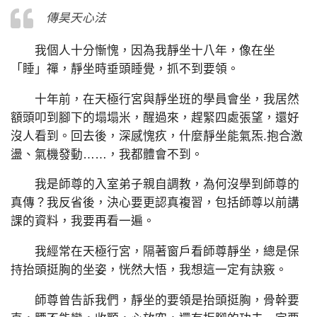
傳昊天心法
我個人十分慚愧，因為我靜坐十八年，像在坐
「睡」禪，靜坐時垂頭睡覺，抓不到要領。
十年前，在天極行宮與靜坐班的學員會坐，我居然
額頭叩到腳下的塌塌米，醒過來，趕緊四處張望，還好
沒人看到。回去後，深感愧疚，什麼靜坐能氣炁.抱合激
盪、氣機發動……，我都體會不到。
我是師尊的入室弟子親自調教，為何沒學到師尊的
真傳？我反省後，決心要更認真複習，包括師尊以前講
課的資料，我要再看一遍。
我經常在天極行宮，隔著窗戶看師尊靜坐，總是保
持抬頭挺胸的坐姿，恍然大悟，我想這一定有訣竅。
師尊曾告訴我們，靜坐的要領是抬頭挺胸，骨幹要