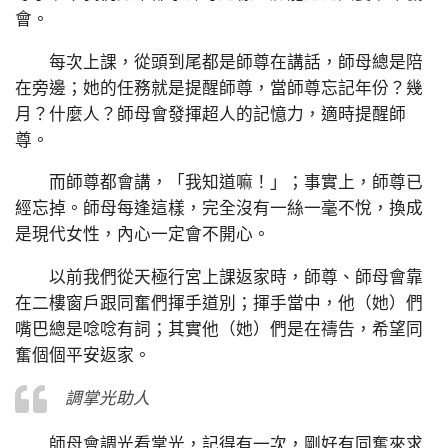
會。
每次上課，從頭到尾都是師尊在講話，師母總是陪
在旁邊；她的任務就是提醒師尊，當師尊忘記年份？幾
月？什麼人？師母會發揮超人的記憶力，適時提醒師
尊。
而師尊都會講，「我知道嘛！」；事實上，師尊已
經忘掉。師母每逢這樣，完全沒有一絲一毫不悅，換成
是現代女性，內心一定會不開心。
以前我們從天極行宮上課返家時，師尊、師母會靠
在二樓窗戶跟同奮們揮手道別；揮手當中，他（她）們
嘴巴總是唸唸有詞；其實他（她）們是在禱告，希望同
奮個個平安返家。
調掌光助人
師母會調光看掌光，記得有一次，剛好有同奮來求