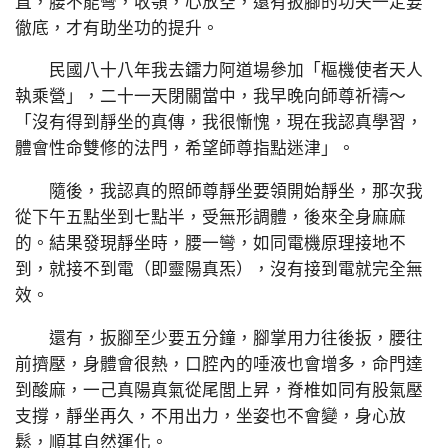
直，腰不能彎，收顎，心放空，還有扳腳的功夫一定要
徹底，才有助坐功的提升。
民國八十八年我去鐳力阿道場參加「樞機使者天人
執乘營」，二十一天閉關當中，我早晚向師尊祈禱～
「沒有得到靜坐的真傳，我很慚愧，現在我認真學習，
體會性命雙修的法門，希望師尊指點迷津」。
隨後，我認真的照師尊靜坐要領開始靜坐，那次我
從下午五點坐到七點半，受無形調體，後來全身麻麻
的。結果發現靜坐時，腰一彎，如同電機原理接地不
到，就接不到電（即靈陽真炁），沒有接到電就完全無
效。
還有，扳腳至少要五分鐘，腳掌用力往後扳，腰往
前擠壓，身體會很熱，口腔內的唾液也會增多，命門達
到酸麻，一己真陽真氣從尾閭上昇，脊椎如同有股氣壓
支撐，靜坐再久，不用出力，坐姿也不會變，身心放
鬆，順其自然運化。