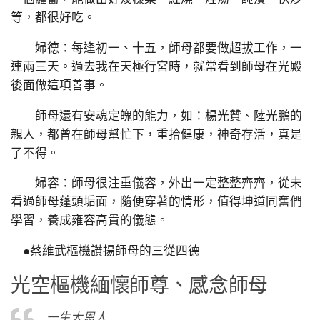
等，都很好吃。
婦德：每逢初一、十五，師母都要做超拔工作，一
連兩三天。過去我在天極行宮時，就常看到師母在光殿
後面做這項善事。
師母還有安魂定魄的能力，如：楊光贊、陸光鵬的
親人，都曾在師母幫忙下，重拾健康，神奇存活，真是
了不得。
婦容：師母很注重儀容，外出一定整整齊齊，從未
看過師母蓬頭垢面，隨便穿著的情形，值得坤道同奮們
學習，養成雍容高貴的儀態。
●蔡維武樞機讚揚師母的三從四德
光空樞機緬懷師尊、感念師母
一生大恩人