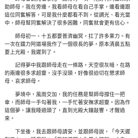
助師母，我在旁邊，我看師母在看自己手掌，邊看邊跟
這位同奮解答，可是我什麼都看不到。從調光、看光當
中，師母幫同奮解決了很多困難，同奮就會更有信心。
師母初一、十五都要普濟幽冥，扛了許多業力。有
一次在鐳力阿道場我作了一個很長的夢，原本清晨五點
要上光殿，我遲到了。
記得夢中我跟師母走在一條路，天空很灰暗，在路
的兩邊很多求超靈，沒手沒頭，好像很迫切在懇求師
母、哀求師母。
夢境中，風雨交加，我的任務是幫師母撐住一把
傘，而師母一手勾著我，一手忙著安撫求超靈。因為作
這個夢，讓我睡過頭了，直到光殿大鐘敲響，才醒過
來。
下坐後，我去跟師母請安，並跟師母說，「今天遲