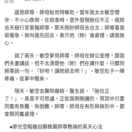
感恩師尊、師母駐世時解危。當年我太太敏空懷
孕，不小心跌倒，在檢查時，意外發現胎位不正，我就
去天極行宮稟報師尊，那天剛好師母去台北；師尊看我
很著急，就叫我先回去，表示他（她）會處理，請我放
心。
過了兩天，敏空夢見師尊、師母在辦公室裡，跟我
們夫妻講話，但不太清楚他（她）們在講什麼，只聽到
師尊說一句，「好吧！讓她過去吧！」。敏空肚子一陣
疼痛，從夢中醒來。
隔天，敏空去醫院複檢，醫生說，「胎位正
了！」，真是不可思議。正如我剛剛講的，冥冥中只要
同奮有急難、有困難，師尊、師母在有形與無形中，都
會幫同奮處理。
●廖光空樞機自願推展師尊教誨的昊天心法