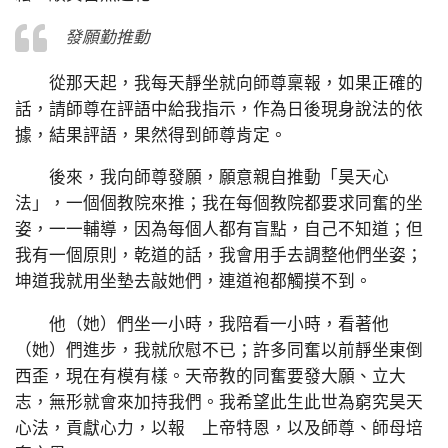
發願勤推動
從那天起，我每天靜坐就向師尊稟報，如果正確的
話，請師尊在評語中給我指示，作為日後現身說法的依
據，結果評語，果然得到師尊肯定。
後來，我向師尊發願，願意親自推動「昊天心
法」，一個個教院來推；我在每個教院都要求同奮的坐
姿，一一輔導，因為每個人都有盲點，自己不知道；但
我有一個原則，乾道的話，我會用手去調整他們坐姿；
坤道我就用坐墊去敲她們，連道袍都觸摸不到。
他（她）們坐一小時，我陪看一小時，看著他
（她）們進步，我就欣慰不已；許多同奮以前靜坐東倒
西歪，現在有模有樣。天帝教的同奮要發大願、立大
志，無形就會來加持我們。我希望此生此世為窮究昊天
心法，貢獻心力，以報 上帝特恩，以及師尊、師母培