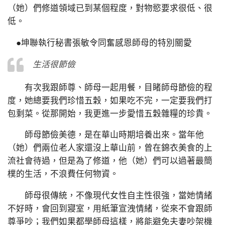
（她）們修道領域已到某個程度，對物慾要求很低、很
低。
●坤聯執行秘書張敏令同奮感恩師母的特別關愛
生活很節儉
有次我跟師尊、師母一起用餐，目睹師母節儉的程
度，她總要我們珍惜五穀，如果吃不完，一定要我們打
包剩菜。從那開始，我更進一步愛惜五穀雜糧的珍貴。
師母節儉美德，是在華山時期培養出來。當年他
（她）們兩位老人家還沒上華山前，曾在錦衣美食的上
流社會待過，但是為了修道，他（她）們可以過著最簡
樸的生活，不浪費任何物資。
師母很傳統，不像現代女性自主性很強，當她情緒
不好時，會回到寢室，用紙筆宣洩情緒，從來不會跟師
尊爭吵；我們如果都學師母這樣，將能避免夫妻吵架機