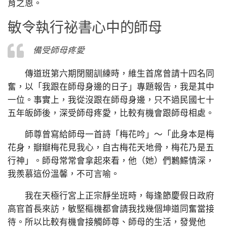
育之恩。
敏令執行祕書心中的師母
備受師母疼愛
傳道班第六期閉關訓練時，維生首席曾請十四名同
奮，以「我跟在師母身邊的日子」專題報告，我是其中
一位。事實上，我從沒跟在師母身邊，只不過民國七十
五年皈師後，深受師母疼愛，比較有機會跟師母相處。
師尊曾寫給師母一首詩「梅花吟」～「此身本是梅
花身，瓣瓣梅花見我心，自古梅花天地骨，梅花乃是五
行神」。師母常常會拿起來看，他（她）們鶼鰈情深，
我羨慕這份溫馨，不可言喻。
我在天極行宮上正宗靜坐班時，每逢節慶假日政府
高官首長來訪，敏堅樞機都會請我找幾個坤道同奮當接
待。所以比較有機會接觸師尊、師母的生活，發覺他