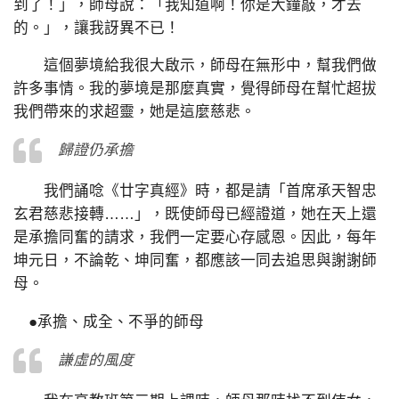
到了！」，師母說：「我知道啊！你是大鐘敲，才去
的。」，讓我訝異不已！
這個夢境給我很大啟示，師母在無形中，幫我們做
許多事情。我的夢境是那麼真實，覺得師母在幫忙超拔
我們帶來的求超靈，她是這麼慈悲。
歸證仍承擔
我們誦唸《廿字真經》時，都是請「首席承天智忠
玄君慈悲接轉……」，既使師母已經證道，她在天上還
是承擔同奮的請求，我們一定要心存感恩。因此，每年
坤元日，不論乾、坤同奮，都應該一同去追思與謝謝師
母。
●承擔、成全、不爭的師母
謙虛的風度