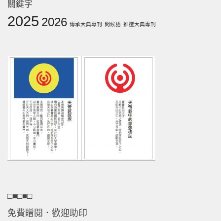
關鍵字
2025
2026
傳承大典專刊
問候語
推選大典專刊
□■□■□
免費贈閱．歡迎助印