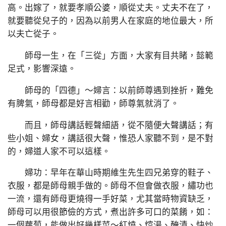
高。出嫁了，就要孝順公婆，順從丈夫。丈夫不在了，
就要聽從兒子的，因為以前男人在家庭的地位最大，所
以夫亡從子。
師母一生，在「三從」方面，大家有目共睹，懿範
足式，影響深遠。
師母的「四德」～婦言：以前師尊遇到挫折，難免
有脾氣，師母都是好言相勸，師尊氣就消了。
而且，師母講話輕聲細語，從不隨便大聲講話；有
些小姐、婦女，講話很大聲，惟恐人家聽不到，是不對
的，婦道人家不可以這樣。
婦功：早年在華山時期維生先生四兄弟穿的鞋子、
衣服，都是師母親手做的。師母不但會做衣服，繡功也
一流，還有師母更燒得一手好菜，尤其當時物資缺乏，
師母可以用很節儉的方式，煮出許多可口的菜餚，如：
一個蘿蔔，能做出好幾樣菜～紅燒、焢湯、醃漬、快炒