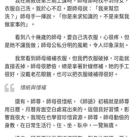
我在高教班第三期上課時，師母那時找不到侍女，
衣服自己洗，我於心不忍，跟師母說：「我來幫您
洗？」師母手一揮說，「你是來求知識的，不是來幫我
做家事的」。
看到八十幾歲的師母，要自己洗衣服，心很疼，但
是她不讓我做；師母公私分明的風範，令人印象深刻。
我常看到師母縫補衣服，但我們衣服破掉，可能就
直接丟掉，師母很節儉，總是拿著針線修補，她的手工
很好，沒戴老花眼鏡，也可以把衣服縫補得很好。
惜紙與惜福
還有，師尊、師母很惜紙，《師語》初稿就是師尊
用日曆、月曆背面空白處寫出來的。這個良好習慣，影
響我很大，我現在也學習珍惜資源。師尊、師母勤儉的
身教，在日常生活行、住、坐、臥中，一覽無遺。