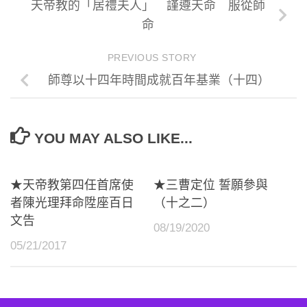
天帝教的「居禮夫人」 謹遵天命 服從師
命
PREVIOUS STORY
師尊以十四年時間成就百年基業（十四）
YOU MAY ALSO LIKE...
★天帝教第四任首席使
★三曹定位 誓願參與
者陳光理拜命陞座百日
（十之二）
文告
08/19/2020
05/21/2017