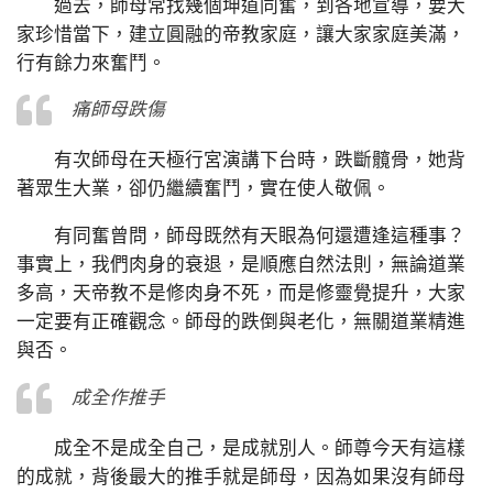
過去，師母常找幾個坤道同奮，到各地宣導，要大
家珍惜當下，建立圓融的帝教家庭，讓大家家庭美滿，
行有餘力來奮鬥。
痛師母跌傷
有次師母在天極行宮演講下台時，跌斷髖骨，她背
著眾生大業，卻仍繼續奮鬥，實在使人敬佩。
有同奮曾問，師母既然有天眼為何還遭逢這種事？
事實上，我們肉身的衰退，是順應自然法則，無論道業
多高，天帝教不是修肉身不死，而是修靈覺提升，大家
一定要有正確觀念。師母的跌倒與老化，無關道業精進
與否。
成全作推手
成全不是成全自己，是成就別人。師尊今天有這樣
的成就，背後最大的推手就是師母，因為如果沒有師母