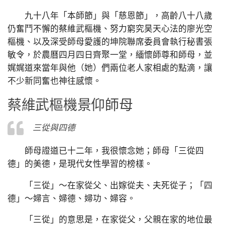
九十八年「本師節」與「慈恩節」，高齡八十八歲
仍奮鬥不懈的蔡維武樞機、努力窮究昊天心法的廖光空
樞機、以及深受師母愛護的坤院聯席委員會執行秘書張
敏令，於農曆四月四日齊聚一堂，緬懷師尊和師母，並
娓娓道來當年與他（她）們兩位老人家相處的點滴，讓
不少新同奮也神往感懷。
蔡維武樞機景仰師母
三從與四德
師母證道已十二年，我很懷念她；師母「三從四
德」的美德，是現代女性學習的榜樣。
「三從」～在家從父、出嫁從夫、夫死從子；「四
德」～婦言、婦德、婦功、婦容。
「三從」的意思是，在家從父，父親在家的地位最