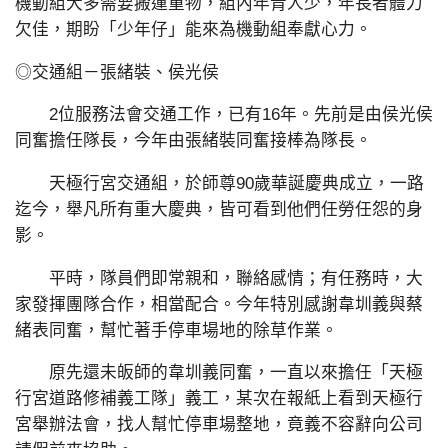
機動組大多需要搬運重物，組內年青人少，年長者體力
欠佳，期盼「少年仔」能來為機動組奉獻心力。
◎交通組－張緒裝、侯光侯
2位服務法會交通工作，已有16年。先前是由侯光侯
同奮擔任隊長，今年由張緒裝同奮接棒為隊長。
天極行宮交通組，於師尊90歲華誕慶典成立，一路
迄今，舉凡所有重大慶典，皆可看到他們任勞任怨的身
影。
平時，隊員們即常親和，聯絡感情；有任務時，大
家發揮團隊合作，相當配合。今年特別感謝韋圳義與蔡
緒表同奮，幫忙著手停車場地的除草作業。
原先還未皈師的韋圳義同奮，一直以來擔任「天極
行宮道路修補義工隊」義工，某次在報紙上看到天極行
宮舉辦法會，找人幫忙停車場整地，竟義不容辭向公司