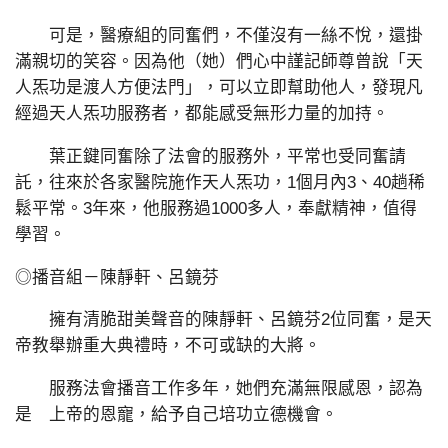
可是，醫療組的同奮們，不僅沒有一絲不悅，還掛
滿親切的笑容。因為他（她）們心中謹記師尊曾說「天
人炁功是渡人方便法門」，可以立即幫助他人，發現凡
經過天人炁功服務者，都能感受無形力量的加持。
葉正鍵同奮除了法會的服務外，平常也受同奮請
託，往來於各家醫院施作天人炁功，1個月內3、40趟稀
鬆平常。3年來，他服務過1000多人，奉獻精神，值得
學習。
◎播音組－陳靜軒、呂鏡芬
擁有清脆甜美聲音的陳靜軒、呂鏡芬2位同奮，是天
帝教舉辦重大典禮時，不可或缺的大將。
服務法會播音工作多年，她們充滿無限感恩，認為
是 上帝的恩寵，給予自己培功立德機會。