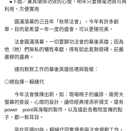
●下圖／兼具環保功效的心燈，明年只要換電池就可再
利用，方便實用
圓滿落幕的己丑年「秋祭法會」，今年有許多創
舉，目的是希望一年一度的盛會，可以更臻完美。
法會圓滿落幕，一切要歸功法會的幕後英雄；因為
他（她）們無私的犧牲奉獻，得有如此氣勢磅礡、莊嚴
肅穆的盛典。
謹向默默工作的幕後英雄巡禮與致敬：
◎總指揮－賴緒代
今年法會推陳出新，如：現場椅子的編排、兩旁大
螢幕的掛設、心燈的設計、誦唸經典增添祈禱文，還有
power point與海報的製作，以及遠赴各教院宣傳的點
子，都一新耳目。
早在民國83年，賴緒代同奮便參與法會規劃工作，