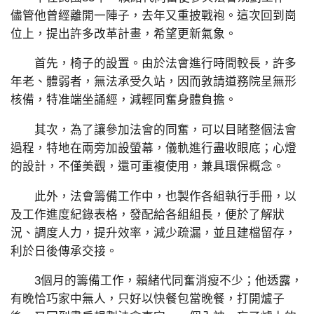
儘管他曾經離開一陣子，去年又重披戰袍。這次回到崗
位上，提出許多改革計畫，希望更新氣象。
首先，椅子的設置。由於法會進行時間較長，許多
年老、體弱者，無法承受久站，因而敦請道務院呈無形
核備，特准端坐誦經，減輕同奮身體負擔。
其次，為了讓參加法會的同奮，可以目睹整個法會
過程，特地在兩旁加設螢幕，儀軌進行盡收眼底；心燈
的設計，不僅美觀，還可重複使用，兼具環保概念。
此外，法會籌備工作中，也製作各組執行手冊，以
及工作進度紀錄表格，發配給各組組長，便於了解狀
況、調度人力，提升效率，減少疏漏，並且建檔留存，
利於日後傳承交接。
3個月的籌備工作，賴緒代同奮消瘦不少；他透露，
有晚恰巧家中無人，只好以快餐包當晚餐，打開爐子