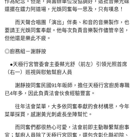
作為紀念。但是，與籌辦單位沒協調好，這批音樂光碟
還擺在鐳力阿道場，光娛同奮每一思及，只有嘆息！
而天聲合唱團「演出」伴奏、和音的音樂製作，也
要請王光娛同奮奉獻。他每次負責音樂製作儘管辛苦，
但他還是樂此不疲。
◎廚務組－謝靜按
●天極行宮管委會主委蔡光舒（前左）引領光照首席
（右一）巡視與慰勉幫廚人員
謝靜按同奮民國91年皈師，擔任天極行宮廚房專職
已4年多，因此負責法會伙食經驗豐富。
往年法會菜單，大多依同奮奉獻的食材構思，今年
菜單採買，感謝黃光刺處長坐陣幫忙。
而同奮們都很熱心可愛，法會前即主動聯繫幫廚事
宜；幫廚人員除了天極行宮同奮，還包含彰化縣初院、