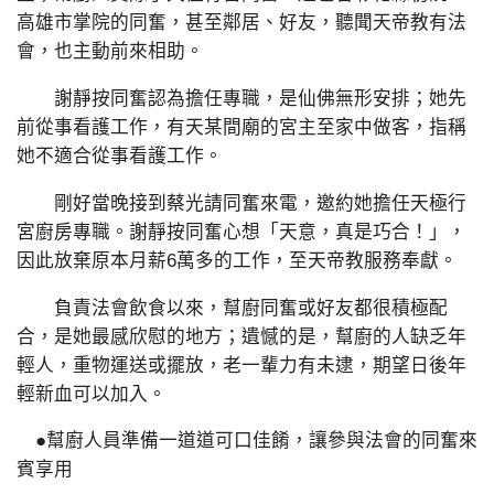
高雄市掌院的同奮，甚至鄰居、好友，聽聞天帝教有法
會，也主動前來相助。
謝靜按同奮認為擔任專職，是仙佛無形安排；她先
前從事看護工作，有天某間廟的宮主至家中做客，指稱
她不適合從事看護工作。
剛好當晚接到蔡光請同奮來電，邀約她擔任天極行
宮廚房專職。謝靜按同奮心想「天意，真是巧合！」，
因此放棄原本月薪6萬多的工作，至天帝教服務奉獻。
負責法會飲食以來，幫廚同奮或好友都很積極配
合，是她最感欣慰的地方；遺憾的是，幫廚的人缺乏年
輕人，重物運送或擺放，老一輩力有未逮，期望日後年
輕新血可以加入。
●幫廚人員準備一道道可口佳餚，讓參與法會的同奮來
賓享用