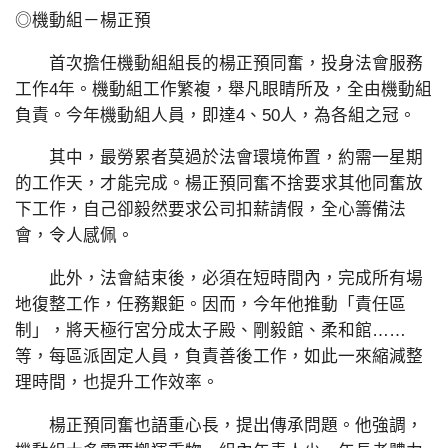
◎機動組－楊正預
首次擔任機動組組長的楊正預同奮，投身法會服務
工作4年。機動組工作繁複，舉凡眼睛所及，全由機動組
負責。今年機動組人員，即達4、50人，為各組之冠。
其中，最勞累者莫過於法會環境佈置，約需一星期
的工作天，才能完成。楊正預同奮不捨要求其他同奮放
下工作，自己卻毅然要求公司扣薪請假，全心籌備法
會，令人感佩。
此外，法會結束後，必須在短時間內，完成所有場
地復整工作，任務艱鉅。因而，今年他推動「責任區
制」，將天極行宮分成太子殿、剛毅館、柔和館……
等，每區派固定人員，負責善後工作，如此一來縮減整
理時間，也提升工作效率。
楊正預同奮也語重心長，提出傳承問題。他強調，