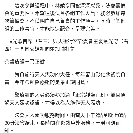
這次參與過程中，林鏡亨同奮深深感受，法會籌備
會的重要性，希望往後法會各組工作人員，務必參加每
次籌備會，不僅明白自己負責的工作項目，同時了解他
組的工作事宜，才能快速配合，呈現完美。
●光照首席（右三）與天極行宮管委會主委蔡光舒（右
四）一同向交通組同奮加油打氣
◎醫療組－葉正鍵
肩負施行天人炁功的大任，每年皆由彰化縣初院負
責，今年帶領醫療組的是葉正鍵同奮。
醫療組的人員必須參加過「正宗靜坐」班，並且通
過天人炁功認證，才得以為人施作天人炁功。
法會天人炁功服務時間，由當天下午2點至晚上8點
30分法會結束，長時間在炎熱戶外服務，辛勞可想而
知。