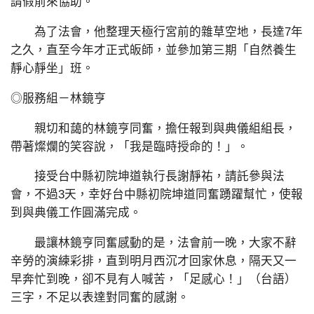
請假前來協助。
為了法會，他整理天極行宮前的雜草空地，長達7年
之久，直至今年才正式皈師，並參加第三期「自然養生
靜心靜坐」班。
◎服務組－林鏡亨
親切和藹的林鏡亨同奮，擔任報到與典儀組組長，
帶著燦爛的笑容說，「我是臨時授命的！」。
接受台中縣初院坤道執行長謝靜祐，請託參與法
會，不過3天，幸好台中縣初院坤道同奮踴躍幫忙，使報
到與典儀工作圓滿完成。
最讓林鏡亨同奮感動的是，法會前一晚，大家不辭
辛勞的演練彩排，直到明月西沉才回家休息，隔天又一
早奔忙到晚，卻不見有人喊苦，「足感心！」（台語）
三字，不足以表達對同奮的感謝。