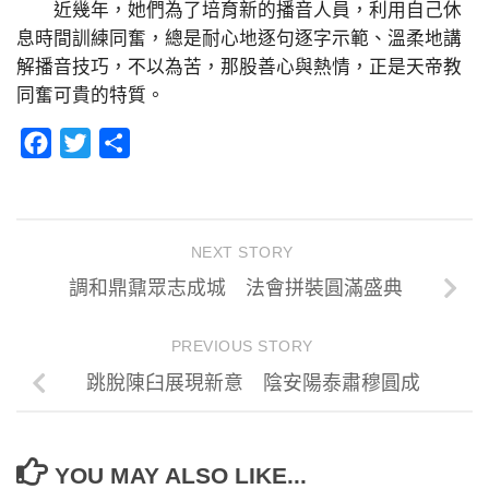
近幾年，她們為了培育新的播音人員，利用自己休
息時間訓練同奮，總是耐心地逐句逐字示範、溫柔地講
解播音技巧，不以為苦，那股善心與熱情，正是天帝教
同奮可貴的特質。
Facebook
Twitter
分
享
NEXT STORY
調和鼎鼐眾志成城 法會拼裝圓滿盛典
PREVIOUS STORY
跳脫陳臼展現新意 陰安陽泰肅穆圓成
YOU MAY ALSO LIKE...