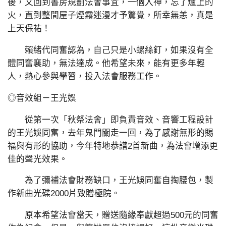
後，又回到書房規劃法會事宜，一個入神，忘了爐上的
火，直到整間屋子煙霧迷漫才予驚覺，所幸無恙，真是
上天保祐！
賴緒代同奮認為，自己只是小螺絲釘，如果沒有全
體同奮襄助，無法達成。他希望未來，能有更多年輕
人，熱心參與學習，投入法會服務工作。
◎音效組－王光娛
從第一次「秋祭法會」即負責音效、音響工程設計
的王光娛同奮，去年鬼門關走一回，為了感謝無形的賜
福與有形的協助，今年特地恭譜2首新曲，為法會增添更
佳的聲光效果。
為了彌補法會財務缺口，王光娛同奮自掏腰包，製
作新曲光碟2000片致贈極院。
原本希望法會當天，贈送隨緣奉獻超過500元的同奮