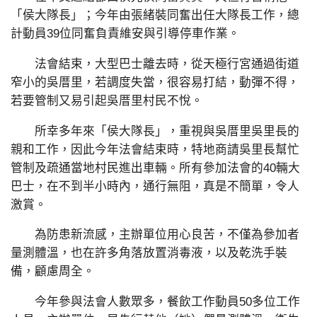
「侯大隊長」；今年由張緒裝同奮出任大隊長工作，總
計動員39位同奮負責維安與引導停車作業。
法會結束，大型巴士離去時，從天極行宮通過街道
窄小的吳厝里，若調度失當，很容易打結，動彈不得，
若要管制又易引起吳厝里村民不悅。
所幸多年來「侯大隊長」，重視與吳厝里吳里長的
親和工作，因此今年法會結束時，特地商請吳里長幫忙
管制及疏通當地村民進出車輛。所有參加法會的40輛大
巴士，在不到半小時內，通行無阻，真是不簡單，令人
激賞。
為防患新流感，主辦單位用心良苦，不僅為參加者
量測體溫，也在許多角落放置消毒液，以及乾洗手裝
備，顧慮周全。
今年參與法會人數眾多，餐飲工作動員50多位工作