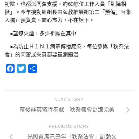
初院，也都派同奮支援，約60餘位工作人員「到陣相
挺」。今年機動組組長由弘教推展組第二「預備」召集
人楊正預負責，盡心盡力，不在話下。
●望燎火煙，多少祈願在其中
●為防止Ｈ１Ｎ１病毒傳播感染，每位參與「秋祭法
會」的同奮或來賓都要量測體溫
Facebook
Twitter
分
享
NEXT STORY
幕後群英犧牲奉獻 秋祭盛會更臻完美
PREVIOUS STORY
光照首席己丑年「秋祭法會」訓勉文