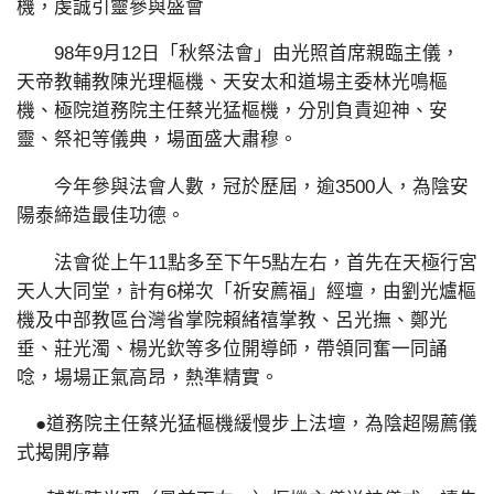
機，虔誠引靈參與盛會
98年9月12日「秋祭法會」由光照首席親臨主儀，
天帝教輔教陳光理樞機、天安太和道場主委林光鳴樞
機、極院道務院主任蔡光猛樞機，分別負責迎神、安
靈、祭祀等儀典，場面盛大肅穆。
今年參與法會人數，冠於歷屆，逾3500人，為陰安
陽泰締造最佳功德。
法會從上午11點多至下午5點左右，首先在天極行宮
天人大同堂，計有6梯次「祈安薦福」經壇，由劉光爐樞
機及中部教區台灣省掌院賴緒禧掌教、呂光撫、鄭光
垂、莊光濁、楊光欽等多位開導師，帶領同奮一同誦
唸，場場正氣高昂，熱準精實。
●道務院主任蔡光猛樞機緩慢步上法壇，為陰超陽薦儀
式揭開序幕