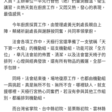
人員。主辦單位一早先行替他（她）們量測體溫、衛生
講習。炎熱天氣在廚房工作，又悶又熱，發心的表現，
最值感佩。
今年廚房採買工作，由管理處黃光刺處長親自上
陣，蔡緒祈副處長與謝靜按同奮，共同率領掌廚。
法會各項工作中，天極行宮還準備了一支號稱「天
下第一大組」的機動組。這支機動組，功能可說「全方
位」，舉凡法會前的佈置、清潔，以及法會當天椅子的
排列，心燈與經典發放，還有所有物品的搬運，全部一
手包辦。
同時，法會結束後，場地復原工作，也都由機動組
一肩挑起，真是無所不包、無所不含，哪裡缺人，就支
援哪裡。天極行宮熱心同奮們，若沒有參與其他工作組
別，都編排到機動組。
而台灣省掌院、台中縣初院、苗栗縣初院、雲林縣