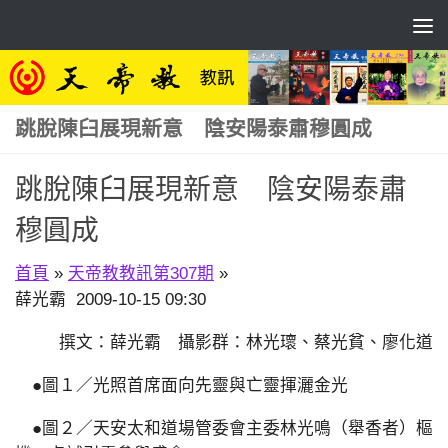
Skip to content
跳脫陳臼展現新意 陰安陽泰肅穆圓成
跳脫陳臼展現新意 陰安陽泰肅
穆圓成
首頁
»
天帝教教訊第307期
»
薛光霸 2009-10-15 09:30
撰文：薛光霸 攝影群：林光瓌、蔡光貧、廖化道
●圖１／光照首席面向先靈與亡靈揮灑金光
●圖２／天安太和道場管委會主委林光鳴（舉香者）樞