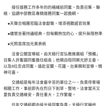
接任道務工作多年的的楊緒前同奮，負責召集、聯
絡、協調中部教區專精道務同奮一起擔綱。
●天聲合唱團蒞臨法會獻聲，增添視聽感官效果
●儘管坐著持誦經典，但每顆熱忱的心，提升無限熱準
●光照首席加光黃表紙
法會公關宣導組，由天極行宮弘教推展組「預備」
召集人許奮圓同奮擔任組長；他親自陪同蔡光舒主委，
以及8位忠貞同奮，遠赴宜蘭、花蓮、台東親和宣導，精
神可嘉。
交通組是每年法會最辛苦的單位之一，負責停車場
相關工作，事前即先在烈日下割草、整地。法會當天又
要負責交通維安，責任重大，工作繁複。
往年交通組都由侯光侯同奮負責，天極行宮稱他