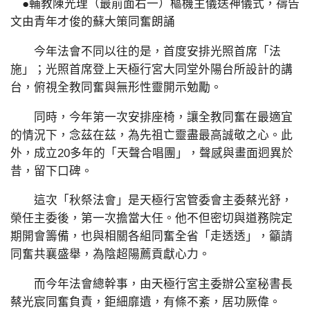
●輔教陳光理（最前面右一）樞機主儀送神儀式，禱告
文由青年才俊的蘇大策同奮朗誦
今年法會不同以往的是，首度安排光照首席「法
施」；光照首席登上天極行宮大同堂外陽台所設計的講
台，俯視全教同奮與無形性靈開示勉勵。
同時，今年第一次安排座椅，讓全教同奮在最適宜
的情況下，念茲在茲，為先祖亡靈盡最高誠敬之心。此
外，成立20多年的「天聲合唱團」，聲感與畫面迥異於
昔，留下口碑。
這次「秋祭法會」是天極行宮管委會主委蔡光舒，
榮任主委後，第一次擔當大任。他不但密切與道務院定
期開會籌備，也與相關各組同奮全省「走透透」，籲請
同奮共襄盛舉，為陰超陽薦貢獻心力。
而今年法會總幹事，由天極行宮主委辦公室秘書長
蔡光宸同奮負責，鉅細靡遺，有條不紊，居功厥偉。