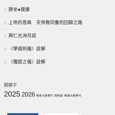
靜坐●健康
上帝的恩典 天帝教同奮的回歸之路
興仁光洲月話
〈學道則儀〉詮解
〈獨居之儀〉詮解
關鍵字
2025
2026
傳承大典專刊
問候語
推選大典專刊