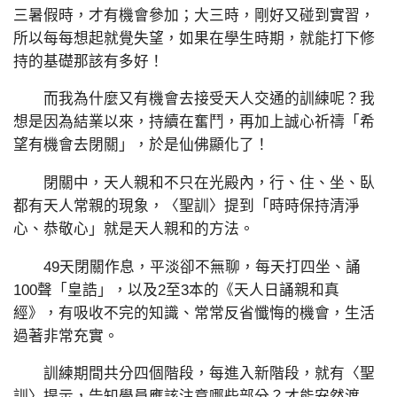
三暑假時，才有機會參加；大三時，剛好又碰到實習，
所以每每想起就覺失望，如果在學生時期，就能打下修
持的基礎那該有多好！
而我為什麼又有機會去接受天人交通的訓練呢？我
想是因為結業以來，持續在奮鬥，再加上誠心祈禱「希
望有機會去閉關」，於是仙佛顯化了！
閉關中，天人親和不只在光殿內，行、住、坐、臥
都有天人常親的現象，〈聖訓〉提到「時時保持清淨
心、恭敬心」就是天人親和的方法。
49天閉關作息，平淡卻不無聊，每天打四坐、誦
100聲「皇誥」，以及2至3本的《天人日誦親和真
經》，有吸收不完的知識、常常反省懺悔的機會，生活
過著非常充實。
訓練期間共分四個階段，每進入新階段，就有〈聖
訓〉提示，告知學員應該注意哪些部分？才能安然渡