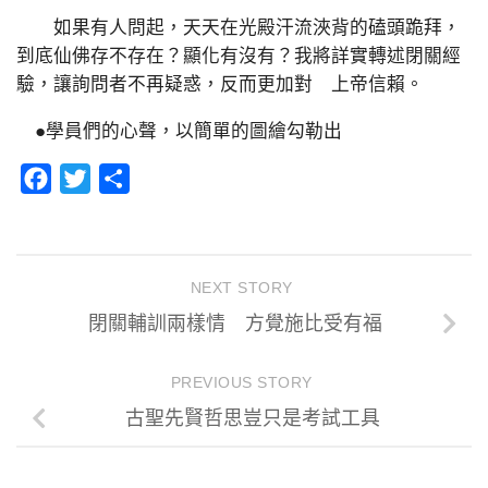
如果有人問起，天天在光殿汗流浹背的磕頭跪拜，
到底仙佛存不存在？顯化有沒有？我將詳實轉述閉關經
驗，讓詢問者不再疑惑，反而更加對 上帝信賴。
●學員們的心聲，以簡單的圖繪勾勒出
Facebook
Twitter
分
享
NEXT STORY
閉關輔訓兩樣情 方覺施比受有福
PREVIOUS STORY
古聖先賢哲思豈只是考試工具