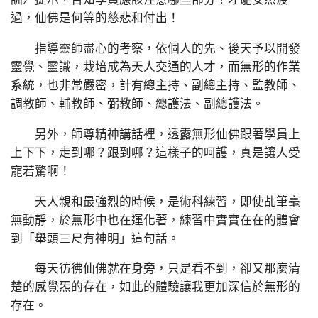
過，仙佛是何等的慈悲和付出！
指導靈師盡心的考察，依個人的先、後天予以開發
靈覺、靈識，栽培成為天人交通的人才，而無形的作業
系統，也非常嚴密，計有總主持、副總主持、監教師、
調教師、輔教師、弼教師、總護法、副總護法。
另外，師尊精神講話裡，透露無形仙佛跟著學員上
上下下，走到哪？跟到哪？這樣子的呵護，真是讓人受
寵若驚啊！
天人親和最強烈的時候，是術科練習，即使乩筆毫
無動靜，於無形中也在運化著，練習中實實在在的體會
到「舉頭三尺有神明」這句話。
每天彷彿仙佛就在身旁，只是看不到，卻又那麼清
楚的感覺炁的存在，如此的體驗讓我更加深信於無形的
存在。