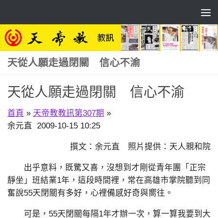
Skip to content
天從人願走過閉關 信心不渝
天從人願走過閉關 信心不渝
首頁
»
天帝教教訊第307期
»
余元直 2009-10-15 10:25
撰文：余元直 照片提供：天人親和院
出乎意料，既驚又喜，沒想到才剛從青年團「正宗
靜坐」班結業1年，這段時間裡，常在高雄市掌院聽到同
奮說55天閉關有多好，心裡備感好奇與嚮往。
可是，55天閉關每隔1年才辦一次，算一算我要到大