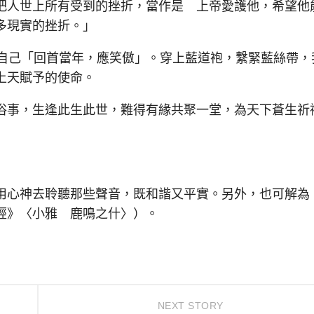
人世上所有受到的挫折，當作是 上帝愛護他，希望他
多現實的挫折。」
自己「回首當年，應笑傲」。穿上藍道袍，繫緊藍絲帶，
上天賦予的使命。
事，生逢此生此世，難得有緣共聚一堂，為天下蒼生祈
心神去聆聽那些聲音，既和諧又平實。另外，也可解為
經》〈小雅 鹿鳴之什〉）。
NEXT STORY