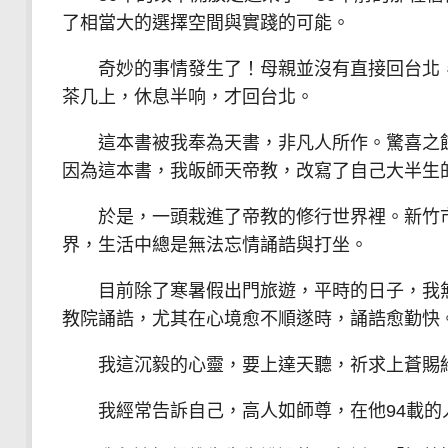
了相當大的選擇空間與實踐的可能。
奇妙的事情發生了！母親並沒有直接回台北，
茶几上，休息半响，才回台北。
這本書被我奉為天書，非凡人所作。驚喜之餘
因為這本書，我皈師天帝教，改寫了自己大半生
於是，一頭栽進了帝教的修行世界裡。新竹市
界，生活中總是無法忘情誦誥與打坐。
目前除了寒暑假出門旅遊，平時的日子，我無
教院誦誥，尤其在心境愈不順遂時，誦誥愈勤快
我這沉毅的心靈，要上達天聽，祈求上蒼賜給
我經常告訴自己，高人如師尊，在他94載的