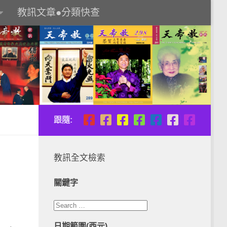
教訊文章●分類快查
跟隨:
教訊全文檢索
關鍵字
日期範圍(西元)