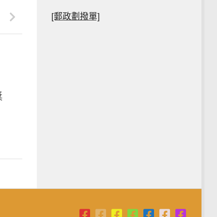
[郵政劃撥單]
獎