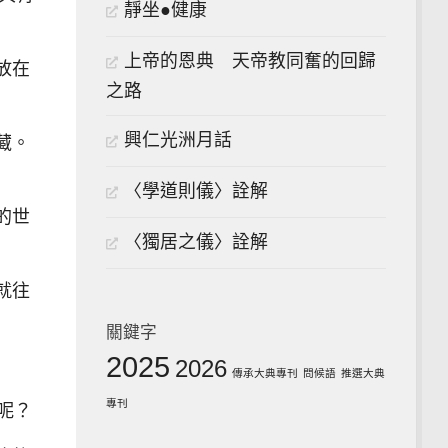
靜坐●健康
上帝的恩典 天帝教同奮的回歸
放在
之路
興仁光洲月話
藏。
〈學道則儀〉詮解
的世
〈獨居之儀〉詮解
就往
關鍵字
2025
2026
傳承大典專刊
問候語
推選大典
專刊
呢？