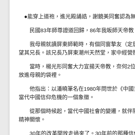
●能穿上道袍，進光殿誦誥，謝鏡美同奮認為
民國83年師尊證道回歸，86年我皈師天帝教
我母親就讀屏東師範時，有個同窗摯友（定居日
望其兄長。該兄長乃屏東潮州天然堂，家中經營
當時，楊光形同奮大力宣揚天帝教，奈何2位
放進母親的袋裡。
他指出：以潘曉筆名在1980年問世於《中國
當代中國信仰危機的一個象徵。
從那個時候起，當代中國社會的變遷，就伴隨
精神關懷。
30年的改革開放走過來了。30年前的那種信