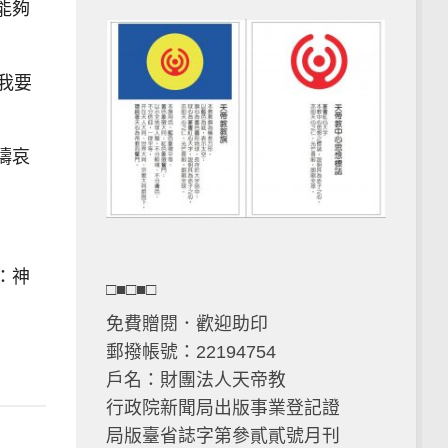
能夠
我要
禱哀
：神
□■□■□
免費贈閱．歡迎助印
郵撥帳號：22194754
戶名：財團法人天帝教
行政院新聞局出版事業登記證
局版臺省誌字第參貳貳號月刊