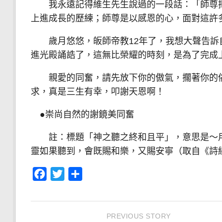
我永遠記得維生先生說過的一段話：「師尊把
上進成長的歷練；師尊是以感恩的心，面對這許
歲月悠悠，皈師帝教12年了，我想大聲告訴
進光殿誦誥了，這無比榮耀的時刻，是為了完成
親愛的同奮，請先放下你的傲氣，擱著你的俗
求，真是三生有幸，叩謝天恩啊！
●崇尚自然的謝鏡美同奮
註：標題「神之聽之終和且平」，意思是～用
靈如果聽到，會既賜和樂，又賜安寧（取自《詩
Facebook
Twitter
分
享
PREVIOUS STORY