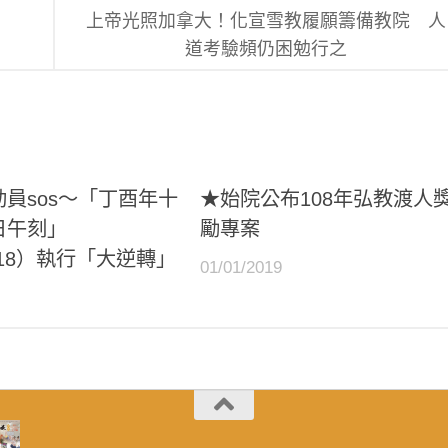
上帝光照加拿大！化宣雪教履願籌備教院 人
道考驗頻仍困勉行之
員sos～「丁酉年十
★始院公布108年弘教渡人
日午刻」
勵專案
2.18）執行「大逆轉」
01/01/2019