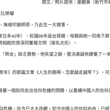
撰文／照片提供：謝鏡美（新竹市
無比榮耀
，無緣叩謝師恩，乃此生一大憾事。
本40年），民國86年返台探親，母親與她一同南下屏
照相館的資深同奮楊文明（道名光形）。
「熟女」缺乏慧根，他失望之餘，堅決虔誠地硬塞了一
青年》的那篇文章《人生的路啊，怎麼越走越窄？》，可
著一個如何走出信仰危機的問題，以重構中國人的信仰
仰危機，迄今已大大改觀。如今中國人的信仰自由，已經