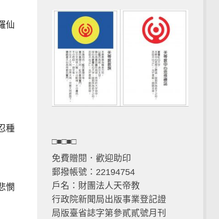
羅仙
忍種
□■□■□
免費贈閱．歡迎助印
郵撥帳號：22194754
戶名：財團法人天帝教
悲憫
行政院新聞局出版事業登記證
局版臺省誌字第參貳貳號月刊