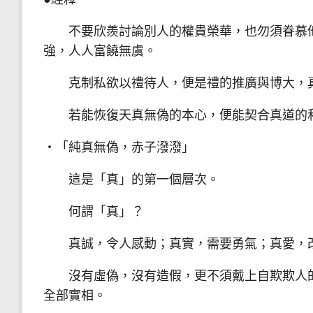
不要欣羨討論別人的權貴榮華，也勿須眷慕他
強，人人富饒無虞。
克制私欲以禮待人，便是禮的推廣與博大，真
若能恢復天真無偽的本心，便能契合真道的和
‧「純真無偽，赤子潑潑」
這是「真」的第一個層次。
何謂「真」？
真誠，令人感動；真實，需要勇氣；真愛，改
沒有虛偽，沒有造假，更不須戴上自欺欺人的
全部實相。