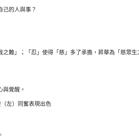
自己的人與事？
之難」；「忍」使得「慈」多了承擔，昇華為「慈眾生
心與覺醒。
（左）同奮表現出色
。