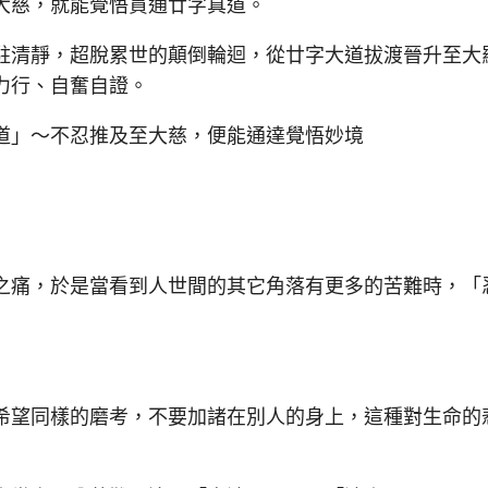
慈，就能覺悟貫通廿字真道。
清靜，超脫累世的顛倒輪迴，從廿字大道拔渡晉升至大
力行、自奮自證。
」～不忍推及至大慈，便能通達覺悟妙境
痛，於是當看到人世間的其它角落有更多的苦難時，「
望同樣的磨考，不要加諸在別人的身上，這種對生命的