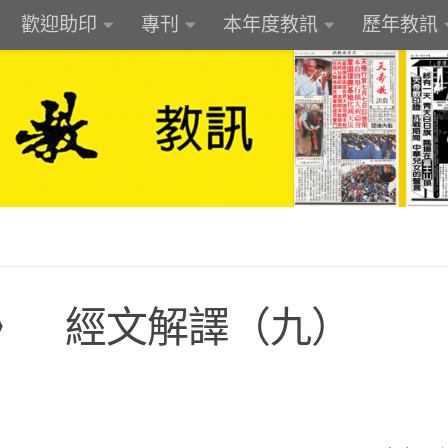
歡迎助印
專刊
本年度教訊
歷年教訊
》 經文解譯（九）