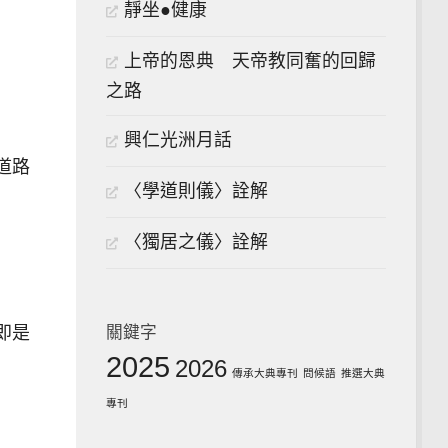
靜坐●健康
上帝的恩典 天帝教同奮的回歸
之路
興仁光洲月話
道路
〈學道則儀〉詮解
〈獨居之儀〉詮解
關鍵字
即是
2025
2026
傳承大典專刊
問候語
推選大典
專刊