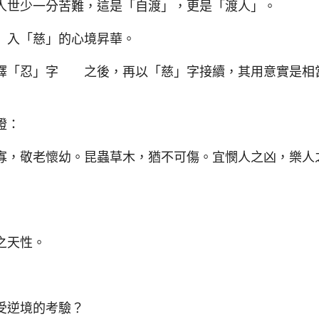
世少一分苦難，這是「自渡」，更是「渡人」。
入「慈」的心境昇華。
「忍」字 之後，再以「慈」字接續，其用意實是相
證：
，敬老懷幼。昆蟲草木，猶不可傷。宜憫人之凶，樂人
之天性。
受逆境的考驗？