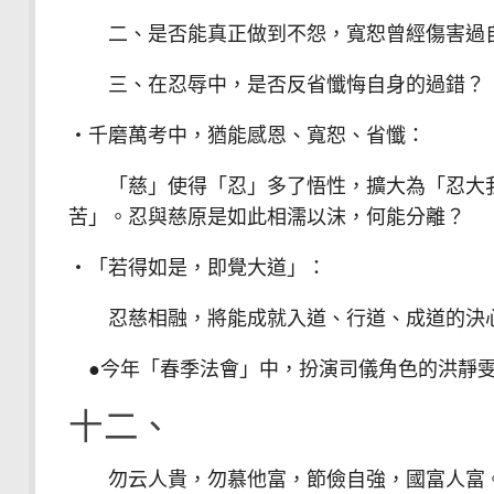
二、是否能真正做到不怨，寬恕曾經傷害過
三、在忍辱中，是否反省懺悔自身的過錯？
‧千磨萬考中，猶能感恩、寬恕、省懺：
「慈」使得「忍」多了悟性，擴大為「忍大我
苦」。忍與慈原是如此相濡以沫，何能分離？
‧「若得如是，即覺大道」：
忍慈相融，將能成就入道、行道、成道的決
●今年「春季法會」中，扮演司儀角色的洪靜雯
十二、
勿云人貴，勿慕他富，節儉自強，國富人富