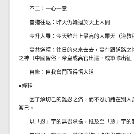
不二：一心一意
昔猶往返：昨天仍輪迴於天上人間
今升大羅：今天雖升上最高的大羅天（道教稱
實共道釋：往日的來來去去，實在跟道路之神
之神（中國習俗，帝皇或高官出巡，或軍隊出征
自修：自我奮鬥而得悟大道
●經釋
因了解切己的難忍之痛，而不忍加諸在別人身
渡己。
以「忍」字的無畏承擔，推及至「慈」字的悲