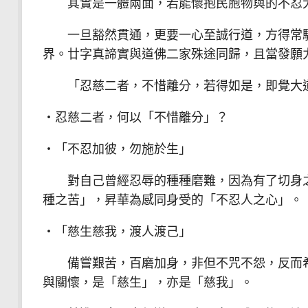
其實是一體兩面，若能懷抱民胞物與的不忍大
一旦豁然貫通，更要一心至誠行道，方得常駐
界。廿字真諦實與道佛二家殊途同歸，且當發願
「忍慈二者，不惜離分，若得如是，即覺大道
‧忍慈二者，何以「不惜離分」？
‧「不忍加彼，勿施於生」
對自己曾經忍辱的種種磨難，因為有了切身之
種之苦」，昇華為感同身受的「不忍人之心」。
‧「慈生慈我，渡人渡己」
備嘗艱苦，百磨加身，非但不咒不怨，反而希
與關懷，是「慈生」，亦是「慈我」。