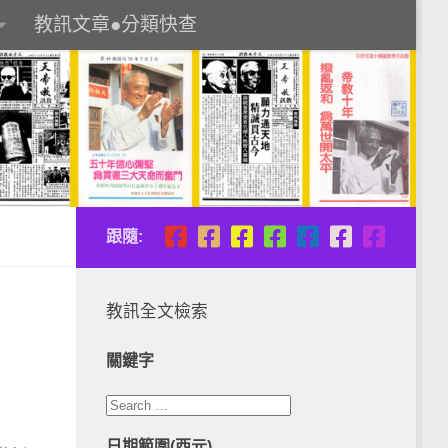
教訊文章●分類快查
跟隨:
教訊全文檢索
關鍵字
日期範圍(西元)