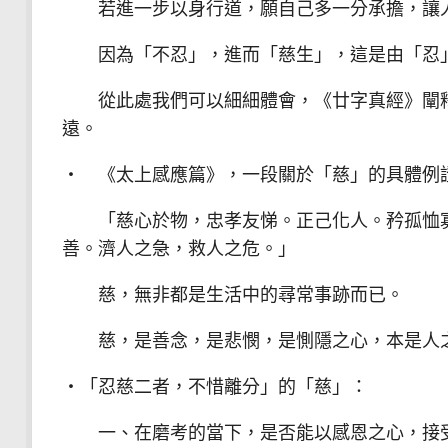
若進一步以身行道，願自己多一分承擔，讓人
因為「不忍」，進而「慈生」，這是由「忍」
從此處我們可以細細體會，《廿字真經》闡釋
遠。
‧ 《太上感應篇》，一段關於「慈」的具體例
「慈心於物，忠孝友悌。正己化人。矜孤恤寡
善。濟人之急，救人之危。」
慈，無非都是生活中的尋常事跡而已。
慈，是善念，是悲憫，是惻隱之心，本是人
‧「忍慈二者，不惜離分」的「慈」：
一、在磨考的當下，是否能以感恩之心，接