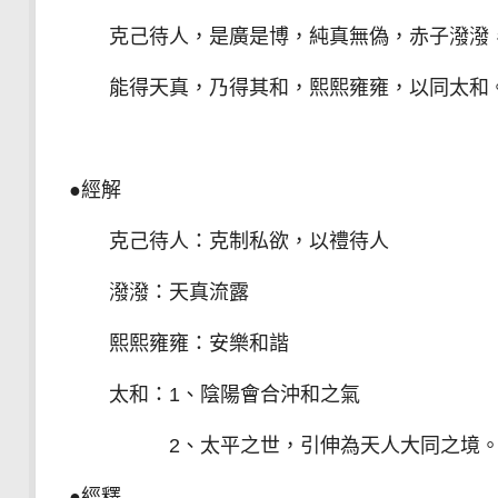
克己待人，是廣是博，純真無偽，赤子潑潑
能得天真，乃得其和，熙熙雍雍，以同太和
●經解
克己待人：克制私欲，以禮待人
潑潑：天真流露
熙熙雍雍：安樂和諧
太和：1、陰陽會合沖和之氣
2、太平之世，引伸為天人大同之境
●經釋