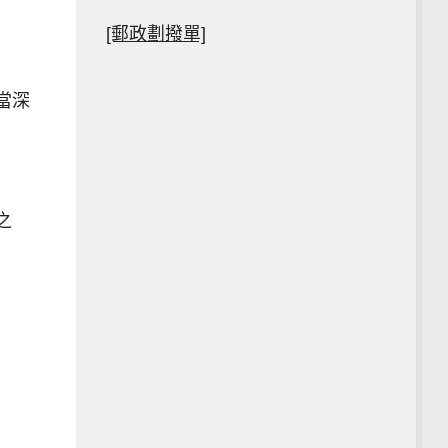
[郵政劃撥單]
當深
之