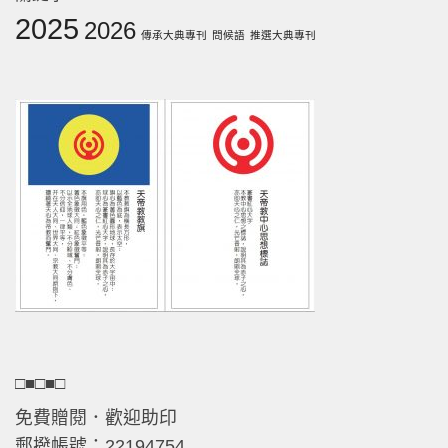
2025
2026
傳承大典專刊
問候語
推選大典專刊
□■□■□
免費贈閱．歡迎助印
郵撥帳號：22194754