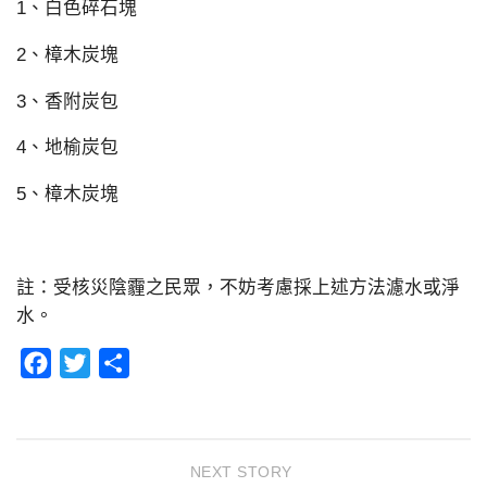
1、白色碎石塊
2、樟木炭塊
3、香附炭包
4、地榆炭包
5、樟木炭塊
註：受核災陰霾之民眾，不妨考慮採上述方法濾水或淨
水。
Facebook
Twitter
分
享
NEXT STORY