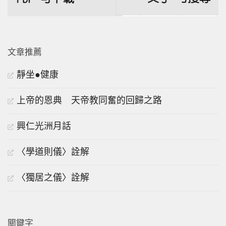
文章推薦
靜坐●健康
上帝的恩典 天帝教同奮的回歸之路
興仁光洲月話
〈學道則儀〉詮解
〈獨居之儀〉詮解
關鍵字