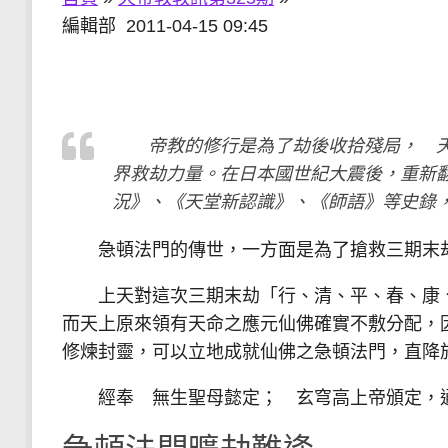
編輯部 2011-04-15 09:45
帝教的修行是為了劫後收拾殘局， 天
界救劫力量。在日本國世紀大震後，重新
況》、《天堂新認識》、《師語》等史錄
急頓法門的傳世，一方面是為了搶救三期末劫
上天對這次三期末劫「行、清、平、春、康、
而天上原來領有天命之應元仙佛確實不敷分配，
修煉封靈，可以立地成就仙佛之急頓法門，直降
經奉 無生聖母懿定； 玄穹高上帝頒定，通