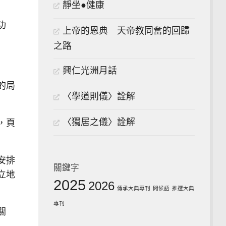
靜坐●健康
功
上帝的恩典 天帝教同奮的回歸
之路
興仁光洲月話
的局
〈學道則儀〉詮解
〈獨居之儀〉詮解
，頁
安排
關鍵字
立地
2025
2026
傳承大典專刊
問候語
推選大典
專刊
關