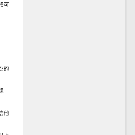
體可
為的
課
信他