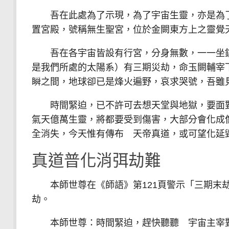
吾在此處為了示現，為了宇宙生靈，亦是為了
置宮殿，號稱無生聖宮，位於金闕東方上之靈覺
吾在各宇宙皆設有行宮，分身無數，一一坐鎮
是我們所處的太陽系）有三期災劫，命玉闕輔宰
瞬之間，地球卻已是烽火遍野，哀求哭號，吾雖
時間緊迫，已不許可去想天堂與地獄，要面對
氣天億萬生靈，將都要受到傷害，大部分會化成
全消失，今天惟有傳布 天帝真道，或可望化延
真道普化消弭劫難
本師世尊在《師語》第121頁警示「三期末劫
劫。
本師世尊：時間緊迫，趕快聽聽 宇宙主宰對