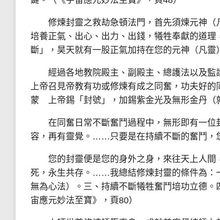
修煉封靈之救劫急頓法門，首先須煉元神（凡
培養正氣、出心、出力、出錢，犧牲奉獻的道理
斷」，昊天就有一股正氣加持在您的元神（凡靈
經過各地教院殿主、副殿主、總護法以及監護
上帝召見帝教有功或修煉有成之同奮，功夫好的
蒙 上帝錫「封號」，加錫紫金光及無形金丹（
在同奮日常不斷奮鬥過程中，無形即有一位封
容，再有靈覺。……只要是在持續不斷的奮鬥，
您的封靈便是您的身外之身，來往天上人間，
死，永生共存。……我總結修煉封靈的條件為：
無為心法）。三、持續不斷犧牲奮鬥培功立德。
宙應元妙法至寶》，頁80）