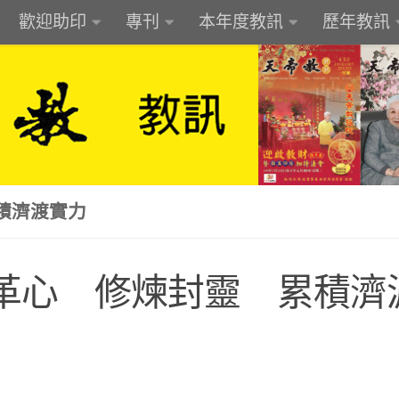
歡迎助印
專刊
本年度教訊
歷年教訊
積濟渡實力
革心 修煉封靈 累積濟