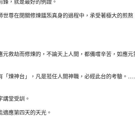
鋒，就是最好的例證。
世尊在閉關修煉鐳炁真身的過程中，承受著極大的煎熬
元救劫而修煉的，不論天上人間，都備嚐辛苦，如應元
「煉神台」，凡是蒞任人間神職，必經此台的考驗。…
字講堂受訓。
適應第四天的天光。