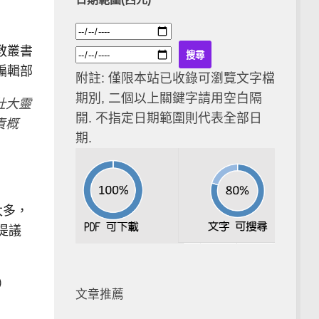
教叢書
編輯部
附註: 僅限本站已收錄可瀏覽文字檔
期別, 二個以上關鍵字請用空白隔
壯大靈
開. 不指定日期範圍則代表全部日
責概
期.
太多，
提議
）
文章推薦