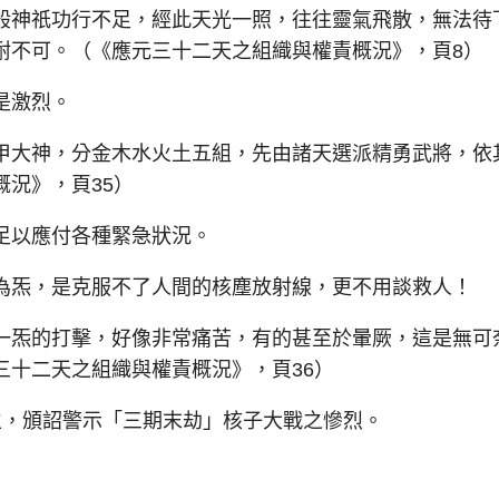
神祇功行不足，經此天光一照，往往靈氣飛散，無法待
耐不可。（《應元三十二天之組織與權責概況》，頁8）
是激烈。
大神，分金木水火土五組，先由諸天選派精勇武將，依
況》，頁35）
以應付各種緊急狀況。
炁，是克服不了人間的核塵放射線，更不用談救人！
炁的打擊，好像非常痛苦，有的甚至於暈厥，這是無可
三十二天之組織與權責概況》，頁36）
，頒詔警示「三期末劫」核子大戰之慘烈。