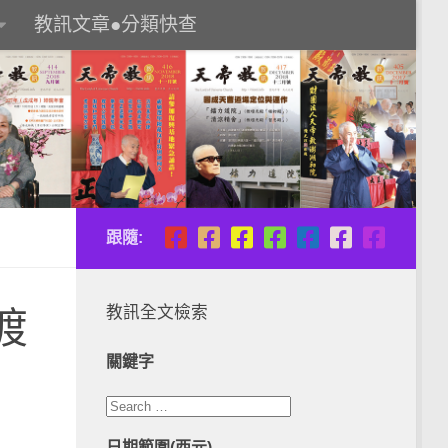
教訊文章●分類快查
跟隨:
教訊全文檢索
渡
關鍵字
日期範圍(西元)