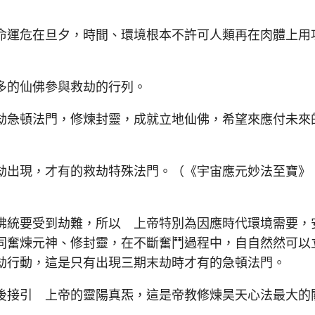
運危在旦夕，時間、環境根本不許可人類再在肉體上用
的仙佛參與救劫的行列。
急頓法門，修煉封靈，成就立地仙佛，希望來應付未來
出現，才有的救劫特殊法門。（《宇宙應元妙法至寶》
統要受到劫難，所以 上帝特別為因應時代環境需要，
同奮煉元神、修封靈，在不斷奮鬥過程中，自自然然可以
劫行動，這是只有出現三期末劫時才有的急頓法門。
接引 上帝的靈陽真炁，這是帝教修煉昊天心法最大的