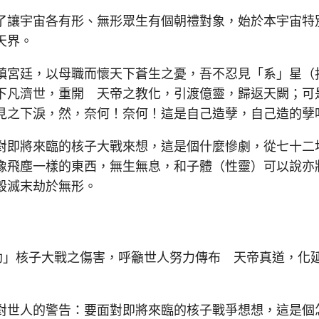
讓宇宙各有形、無形眾生有個朝禮對象，始於本宇宙特
天界。
宮廷，以母職而懷天下蒼生之憂，吾不忍見「系」星（
下凡濟世，重開 天帝之教化，引渡億靈，歸返天闕；可
見之下淚，然，奈何！奈何！這是自己造孽，自己造的孽
即將來臨的核子大戰來想，這是個什麼慘劇，從七十二
像飛塵一樣的東西，無生無息，和子體（性靈）可以說亦
毀滅末劫於無形。
」核子大戰之傷害，呼籲世人努力傳布 天帝真道，化
世人的警告：要面對即將來臨的核子戰爭想想，這是個