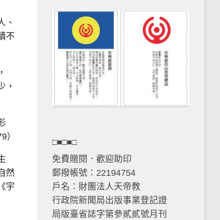
人、
續不
時，
少，
形
9）
□■□■□
生
免費贈閱．歡迎助印
自然
郵撥帳號：22194754
《宇
戶名：財團法人天帝教
行政院新聞局出版事業登記證
局版臺省誌字第參貳貳號月刊