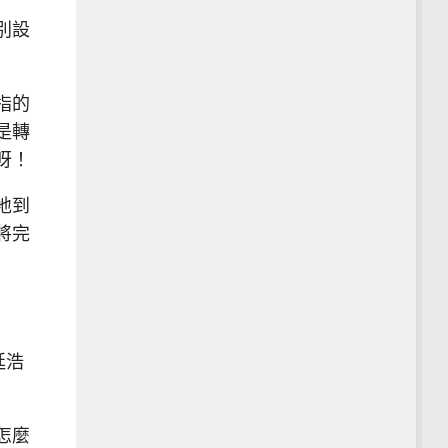
別設
指的
是轉
呀！
地到
將完
延浩
怎麼