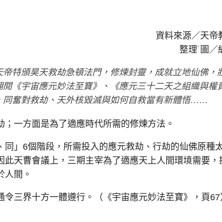
資料來源／天帝
整理˙圖／
帝特頒昊天救劫急頓法門，修煉封靈，成就立地仙佛，
翻閱《宇宙應元妙法至寶》、《應元三十二天之組織與權
，同奮對救劫、天外核毀滅與如何自救當有新體悟……
；一方面是為了適應時代所需的修煉方法。
同」6個階段，所需投入的應元救劫、行劫的仙佛原種
因此天曹會議上，三期主宰為了適應天上人間環境需要，
於人間。
令三界十方一體遵行。（《宇宙應元妙法至寶》，頁67