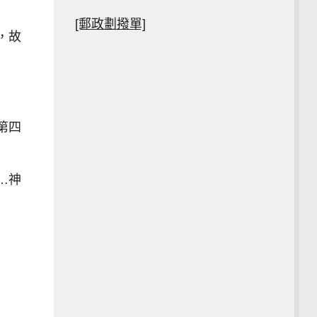
[郵政劃撥單]
，故
第四
…神