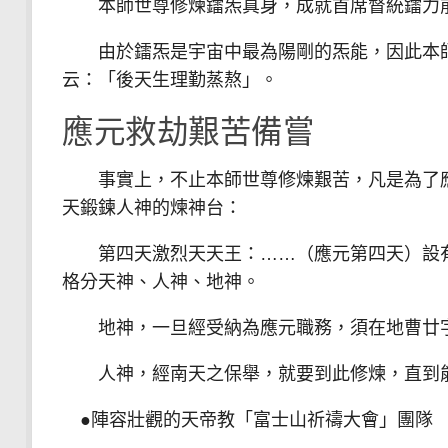
本師世尊修煉鐳炁真身，成就首席督統鐳力前
由於鐳炁是宇宙中最為陽剛的炁能，因此本師
云：「後天生理勤蒸熬」。
應元救劫艱苦備嘗
事實上，不止本師世尊修煉艱苦，凡是為了應
天鍛鍊人神的煉神台：
第四天激烈天天王：……（應元第四天）設有
格分天神、人神、地神。
地神，一旦經受納為應元職務，須在地曹廿
人神，經南天之保舉，就要到此修煉，直到能
●陣容壯觀的天帝教「富士山祈禱大會」團隊