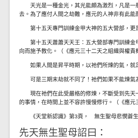
天光是一種金光，其光能頗為激烈，凡是一般
去。為了應付人間之劫難，應元的人神非有此能
第十五天專門訓練金甲大神的五大營部，更
第十五天蕭蕭天天王：五大營部專門訓練金甲
向而施予教化。（《應元三十二天之組織與權責概
如果人間是昇平時期，以祂們所煉的氣，就足
可是三期末劫就不同了！祂們如果不能煉氣為
現在祂們在此受嚴格的修煉，不斷受到先天一
的事情，在時間上並不容許慢慢修行。（《應元
《天堂新認識》第3頁， 無生聖母悲憫蒼生
先天無生聖母詔曰：