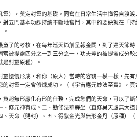
靈），奠定封靈的基礎。同奮在日常生活中懂得自渡渡
，對五門基本功課持續不斷地奮鬥，其中的要訣就在「持
）。
童子的考核，在每年巡天節前呈報金闕，到了巡天節
同奮被提靈四分之一到三分之一，功夫差的被提靈成分較
就是封靈原種）。
靈慢慢形成，和你（原人）當時的容貌一模一樣，先有
您的封靈一定會修煉成功。（《宇宙應元妙法至寶》，頁7
負起無形應化有形的任務，完成您們的天命，可以了斷
一、修元神有成。二、勤修法華靜坐（直修昊天虛無大道
四、天命（賜封）。五、得紫金光與無形金丹（原種）（