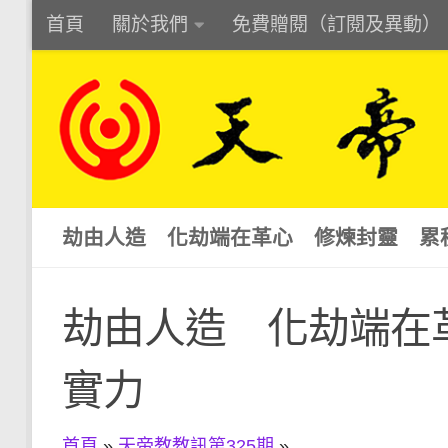
首頁
關於我們
免費贈閱（訂閱及異動）
Skip to content
劫由人造 化劫端在革心 修煉封靈 累
劫由人造 化劫端在
實力
首頁
»
天帝教教訊第325期
»