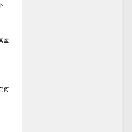
下
其靈
奈何