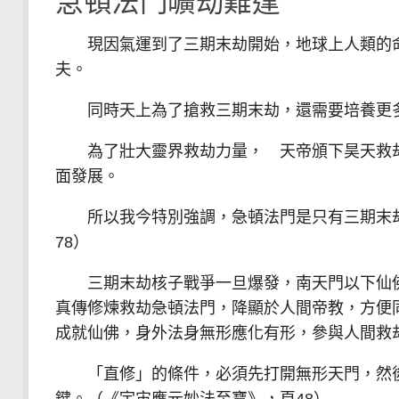
急頓法門曠劫難逢
現因氣運到了三期末劫開始，地球上人類的命
夫。
同時天上為了搶救三期末劫，還需要培養更多
為了壯大靈界救劫力量， 天帝頒下昊天救劫
面發展。
所以我今特別強調，急頓法門是只有三期末劫
78）
三期末劫核子戰爭一旦爆發，南天門以下仙佛
真傳修煉救劫急頓法門，降顯於人間帝教，方便
成就仙佛，身外法身無形應化有形，參與人間救
「直修」的條件，必須先打開無形天門，然後
鍵。（《宇宙應元妙法至寶》，頁48）