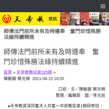
Skip to content
師傳法門前所未有及時遵奉 奮鬥珍惜殊勝
法緣持續精進
師傳法門前所未有及時遵奉 奮
鬥珍惜殊勝法緣持續精進
首頁
»
天帝教教訊第325期
»
陳敏韻˙蔡光棉 2011-04-15 10:20
口述．文／陳敏韻˙蔡光棉
整理／編輯部 圖／李光巡
●天帝教資深同奮天人共奮～中部教區第1期研修班，