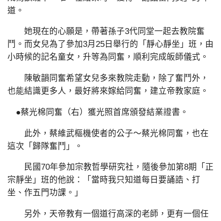
道。
她現在的心願是，帶著孫子3代同堂一起去教院奮
鬥。而女兒為了參加3月25日舉行的「靜心靜坐」班，由
小時候的記名童女，升等為同奮，順利完成皈師儀式。
陳敏韻同奮希望女兒多來教院走動，除了奮鬥外，
也能結識更多人，最好將來嫁給同奮，建立帝教家庭。
●蔡光棉同奮（右）獲光照首席頒發結業證書。
此外，蔡維武樞機使者的公子～蔡光棉同奮，也在
這次「歸隊奮鬥」。
民國70年參加宗教哲學研究社，隨後參加第8期「正
宗靜坐」班的他說：「當時我只知道每日要誦誥、打
坐、作五門功課。」
另外，天帝教有一個道行高深的老師，更有一個任