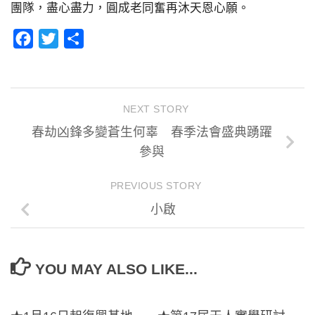
團隊，盡心盡力，圓成老同奮再沐天恩心願。
Facebook
Twitter
分
享
NEXT STORY
春劫凶鋒多變蒼生何辜 春季法會盛典踴躍
參與
PREVIOUS STORY
小啟
YOU MAY ALSO LIKE...