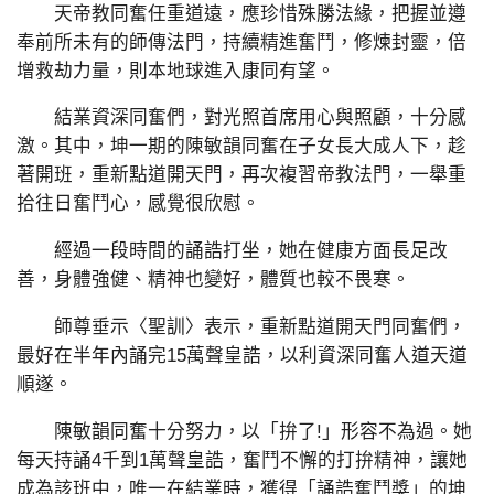
天帝教同奮任重道遠，應珍惜殊勝法緣，把握並遵
奉前所未有的師傳法門，持續精進奮鬥，修煉封靈，倍
增救劫力量，則本地球進入康同有望。
結業資深同奮們，對光照首席用心與照顧，十分感
激。其中，坤一期的陳敏韻同奮在子女長大成人下，趁
著開班，重新點道開天門，再次複習帝教法門，一舉重
拾往日奮鬥心，感覺很欣慰。
經過一段時間的誦誥打坐，她在健康方面長足改
善，身體強健、精神也變好，體質也較不畏寒。
師尊垂示〈聖訓〉表示，重新點道開天門同奮們，
最好在半年內誦完15萬聲皇誥，以利資深同奮人道天道
順遂。
陳敏韻同奮十分努力，以「拚了!」形容不為過。她
每天持誦4千到1萬聲皇誥，奮鬥不懈的打拚精神，讓她
成為該班中，唯一在結業時，獲得「誦誥奮鬥獎」的坤