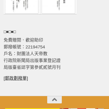
□■□■□
免費贈閱．歡迎助印
郵撥帳號：22194754
戶名：財團法人天帝教
行政院新聞局出版事業登記證
局版臺省誌字第參貳貳號月刊
[郵政劃撥單]