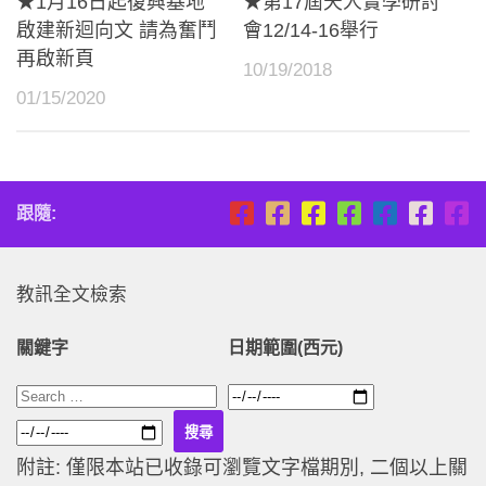
★1月16日起復興基地
★第17屆天人實學研討
啟建新迴向文 請為奮鬥
會12/14-16舉行
再啟新頁
10/19/2018
01/15/2020
跟隨:
教訊全文檢索
關鍵字
日期範圍(西元)
附註: 僅限本站已收錄可瀏覽文字檔期別, 二個以上關