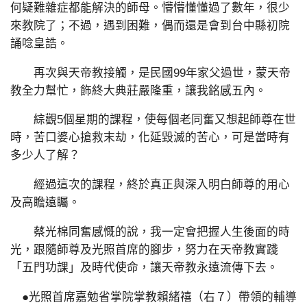
何疑難雜症都能解決的師母。懵懵懂懂過了數年，很少
來教院了；不過，遇到困難，偶而還是會到台中縣初院
誦唸皇誥。
再次與天帝教接觸，是民國99年家父過世，蒙天帝
教全力幫忙，飾終大典莊嚴隆重，讓我銘感五內。
綜觀5個星期的課程，使每個老同奮又想起師尊在世
時，苦口婆心搶救末劫，化延毀滅的苦心，可是當時有
多少人了解？
經過這次的課程，終於真正與深入明白師尊的用心
及高瞻遠矚。
蔡光棉同奮感慨的說，我一定會把握人生後面的時
光，跟隨師尊及光照首席的腳步，努力在天帝教實踐
「五門功課」及時代使命，讓天帝教永遠流傳下去。
●光照首席嘉勉省掌院掌教賴緒禧（右７）帶領的輔導