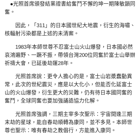
●光照首席頒發結業證書給奮鬥不懈的坤一期陳敏韻同
奮。
因此，「311」的日本國世紀大地震，衍生的海嘯、
核輻射污染都是上述的未清案。
1983年本師世尊不忍富士山火山爆發，日本國必然
哀鴻遍野、一蹶不振，帶領台灣200位同奮於富士山舉辦
祈禱大會，已延後劫運28年。
光照首席說：更令人擔心的是，富士山岩漿蠢動異
常，此次的世紀震災，應是以大化小，但能否化延富士
山的火山爆發，衍生更大的災難，仍有待日本國同奮的
奮鬥，全球同奮也要加強誦誥協力化解。
光照首席強調，三期主宰多次聖示：宇宙間逢三期
末劫的星球，能自春劫順轉為康同，並不多見。本師世
尊也聖示：唯有春劫之教倡行，方能進入康同。