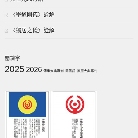
〈學道則儀〉詮解
〈獨居之儀〉詮解
關鍵字
2025
2026
傳承大典專刊
問候語
推選大典專刊