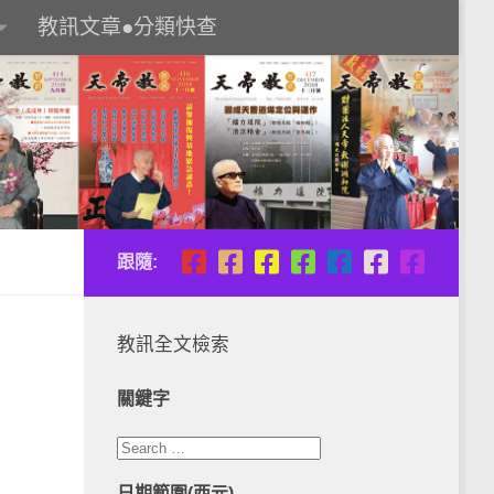
教訊文章●分類快查
跟隨:
教訊全文檢索
關鍵字
日期範圍(西元)