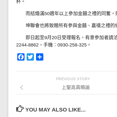
杯。
而結婚滿50週年以上參加金囍之禮的同奮，
坤聯會也將致贈所有參與金囍、嘉禧之禮的仙侶
即日起至9月20日受理報名，有意參加者請洽坤聯會
2244-8862，手機：0930-258-325。
Facebook
Twitter
分
享
PREVIOUS STORY
上聖高真曉諭
YOU MAY ALSO LIKE...