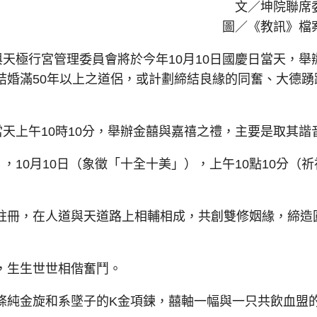
文／坤院聯席
圖／《教訊》檔
天極行宮管理委員會將於今年10月10日國慶日當天，舉
結婚滿50年以上之道侶，或計劃締結良緣的同奮、大德踴
天上午10時10分，舉辦金囍與嘉禧之禮，主要是取其諧
10月10日（象徵「十全十美」），上午10點10分（祈
冊，在人道與天道路上相輔相成，共創雙修姻緣，締造
生生世世相偕奮鬥。
純金旋和系墜子的K金項鍊，囍軸一幅與一只共飲血盟