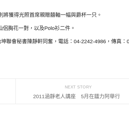
則將獲得光照首席親贈囍軸一幅與爵杯一只。
胸花一對，以及Polo衫二件。
秘書陳靜軒同奮，電話：04-2242-4986，傳真：0
NEXT STORY
2011涵靜老人講座 5月在鐳力阿舉行