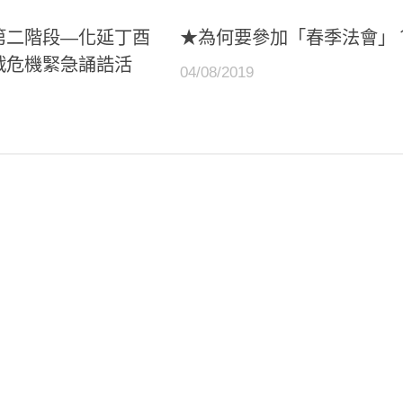
第二階段―化延丁酉
★為何要參加「春季法會」
戰危機緊急誦誥活
04/08/2019