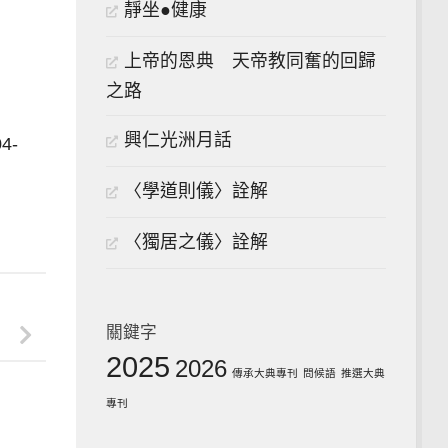
靜坐●健康
上帝的恩典 天帝教同奮的回歸
之路
興仁光洲月話
4-
〈學道則儀〉詮解
〈獨居之儀〉詮解
關鍵字
2025
2026
傳承大典專刊
問候語
推選大典
專刊