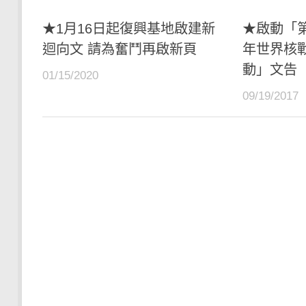
★1月16日起復興基地啟建新
★啟動「
迴向文 請為奮鬥再啟新頁
年世界核
動」文告
01/15/2020
09/19/2017