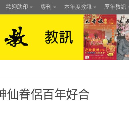
歡迎助印
專刊
本年度教訊
歷年教訊
神仙眷侶百年好合