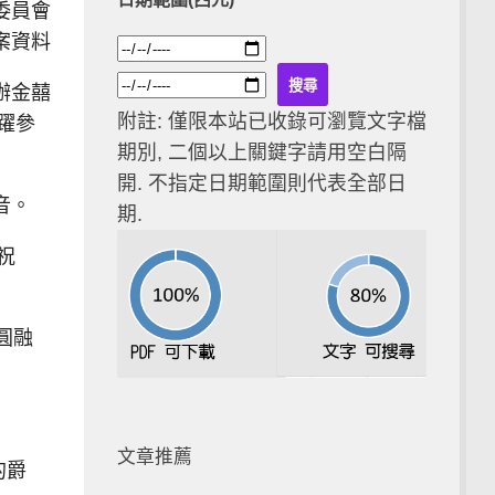
委員會
案資料
辦金囍
附註: 僅限本站已收錄可瀏覽文字檔
躍參
期別, 二個以上關鍵字請用空白隔
開. 不指定日期範圍則代表全部日
音。
期.
祝
圓融
文章推薦
的爵