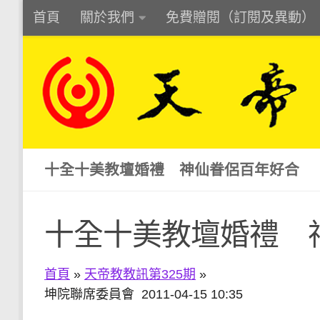
首頁
關於我們
免費贈閱（訂閱及異動）
Skip to content
十全十美教壇婚禮 神仙眷侶百年好合
十全十美教壇婚禮 
首頁
»
天帝教教訊第325期
»
坤院聯席委員會 2011-04-15 10:35