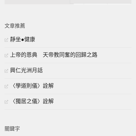
文章推薦
靜坐●健康
上帝的恩典 天帝教同奮的回歸之路
興仁光洲月話
〈學道則儀〉詮解
〈獨居之儀〉詮解
關鍵字