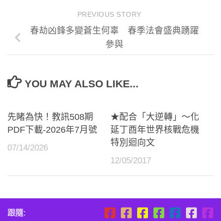
PREVIOUS STORY
春劫凶鋒多變蒼生何辜 春季法會盛典踴躍
參與
YOU MAY ALSO LIKE...
先睹為快！教訊508期
★配合「大逆轉」～化
PDF下載-2026年7月號
延丁酉年世界核戰危機
特別迴向文
07/14/2026
12/05/2017
跟隨: