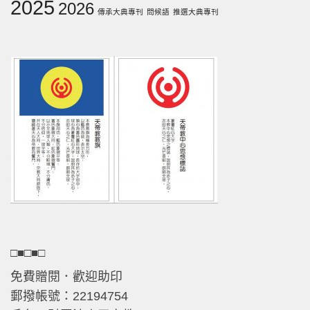
2025
2026
傳承大典專刊
問候語
推選大典專刊
□■□■□
免費贈閱．歡迎助印
郵撥帳號：22194754