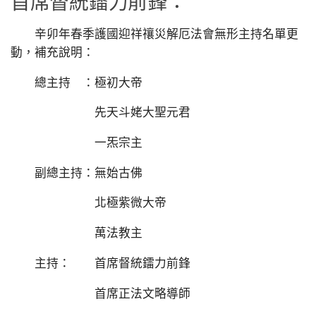
首席督統鐳力前鋒：
辛卯年春季護國迎祥禳災解厄法會無形主持名單更
動，補充說明：
總主持 ：極初大帝
先天斗姥大聖元君
一炁宗主
副總主持：無始古佛
北極紫微大帝
萬法教主
主持： 首席督統鐳力前鋒
首席正法文略導師