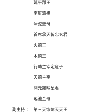
延平郡王
南屏濟祖
清涼聖母
首席承天智忠玄君
火德王
木德王
行劫主宰定危子
天德主宰
開元羅㬋星君
瑤池金母
副主持： 第三天懷遠天天王