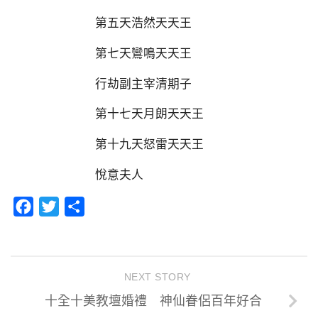
第五天浩然天天王
第七天鸞鳴天天王
行劫副主宰清期子
第十七天月朗天天王
第十九天怒雷天天王
悅意夫人
Facebook
Twitter
分
享
NEXT STORY
十全十美教壇婚禮 神仙眷侶百年好合