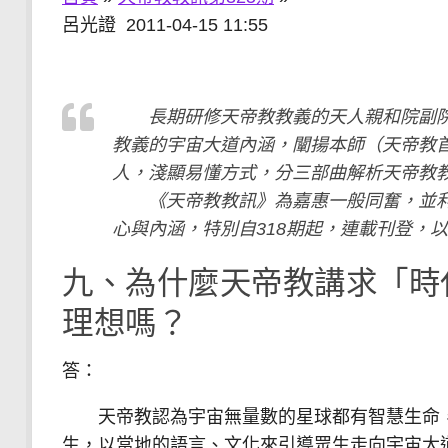
呂光證 2011-04-15 11:55
長期研修天帝教教義的天人親和院副院
教義的宇宙大道內涵，闡揚本師（天帝教
人，淺顯易懂方式，分三部曲解析天帝教
《天帝教教訊》為嘉惠一般同奮，並利
心與內涵，特別自318期起，連載刊登，
九、為什麼天帝教講求「時
理想嗎？
答：
天帝教認為宇宙無量數的星球都有智慧生命，
生，以當地的語言、文化來引導眾生走向宇宙大