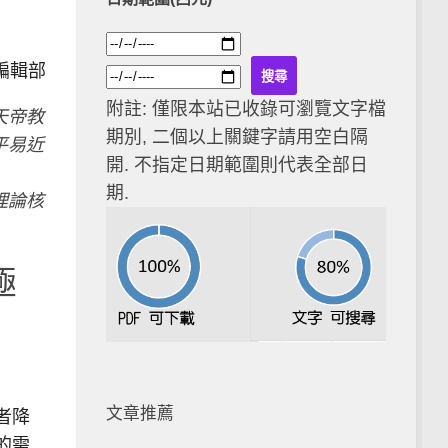
編輯部
附註: 僅限本站已收錄可瀏覽文字檔
天帝教
期別, 二個以上關鍵字請用空白隔
平易近
開. 不指定日期範圍則代表全部日
期.
理論核
極
文章推薦
者降
的需