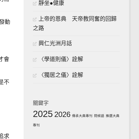
靜坐●健康
上帝的恩典 天帝教同奮的回歸
發動
之路
興仁光洲月話
〈學道則儀〉詮解
才會
〈獨居之儀〉詮解
是不
關鍵字
2025
2026
傳承大典專刊
問候語
推選大典
專刊
追求