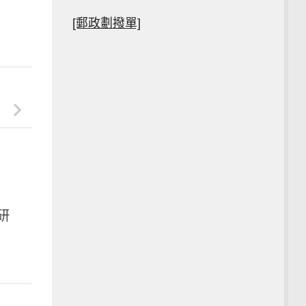
[郵政劃撥單]
研