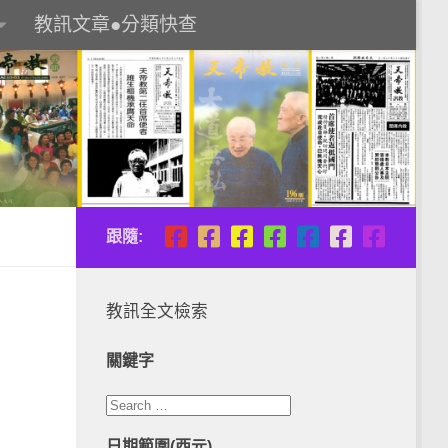
教訊文章●分類快查
跟隨:
教訊全文檢索
關鍵字
日期範圍(西元)