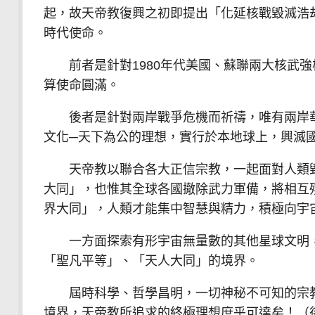
起，故天帝教復興之初即提出「化延核戰毀滅浩
時代使命。
前者是針對1980年代美國、蘇聯兩大核武強
算使命圓滿。
後者是針對兩岸戰爭危機而祈禱，唯有兩岸華
文化─天下為公的理想，實行於本地球上，興滅
天帝教以聯合各大正信宗教，一起面對人類毀
大同」，也惟其全球各國撤除武力軍備，將相互
界大同」，人類才能集中智慧與精力，積極向宇
一方面探索有形宇宙無量數的其他星球文明，
「聖凡平等」、「天人大同」的境界。
屆時科學、哲學昌明，一切神秘不可知的宗教
境界，天帝教所追求的終極理想庶乎可達矣！（