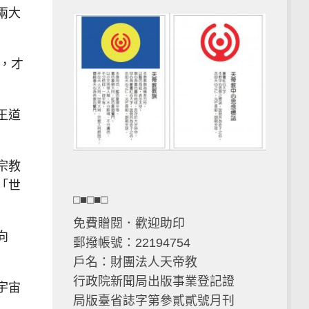
兩大
，才
王道
宗教
「世
□■□■□
免費贈閱．歡迎助印
向
郵撥帳號：22194754
戶名：財團法人天帝教
行政院新聞局出版事業登記證
宇宙
局版臺省誌字第參貳貳號月刊