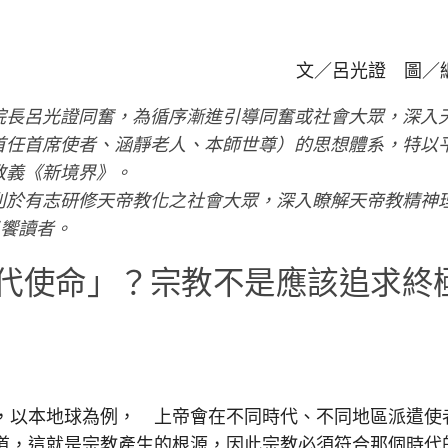
文／呂光證 圖／
長呂光證同奮，為循序漸進引導同奮或社會大眾，深入
首任首席使者、涵靜老人、本師世尊）的思想體系，特以
教義《新境界》。
於有志研修天帝教化之社會大眾，深入瞭解天帝教精神
以饗讀者。
代使命」？宗教不是應該追求終
以本地球為例， 上帝會在不同時代、不同地區派遣使
道，這就是宗教產生的根源，因此宗教必須符合那個時代