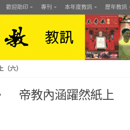
歡迎助印
專刊
本年度教訊
歷年教訊
上（六）
》 帝教內涵躍然紙上