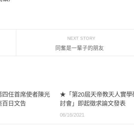
NEXT STORY
同奮是一輩子的朋友
第四任首席使者陳光
★「第20屆天帝教天人實學
座百日文告
討會」即起徵求論文發表
06/16/2021