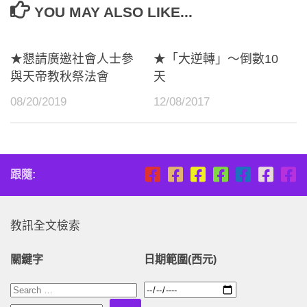
YOU MAY ALSO LIKE...
★懇請廣邀社會人士參
★「大逆轉」～倒數10
與天帝教秋祭法會
天
08/20/2019
12/08/2017
跟隨:
教訊全文檢索
關鍵字
日期範圍(西元)