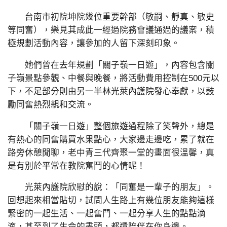
台南市初院坤院幾位重要幹部（敏嗣、靜真、敏史
等同奮），樂見其成此一經過院務會議通過的議案，積
極規劃活動內容，讓參加的人留下深刻印象。
她們曾在去年規劃「關子嶺一日遊」，內容包含關
子嶺景點參觀、中餐與晚餐，將活動費用控制在500元以
下，不足部分則由另一半林光萊內護院發心奉獻，以鼓
勵同奮熱烈親和交流。
「關子嶺一日遊」整個旅遊過程除了笑聲外，總是
有熱心的同奮購買水果點心，大家邊走邊吃，累了就在
路旁休憩閒聊，老中青三代齊聚一堂的畫面很溫馨，真
是有別於平常在教院奮鬥的心情呢！
光萊內護院欣慰的說：「同奮是一輩子的朋友」。
回想起來相當貼切，試問人生路上有幾位朋友能夠這樣
緊密的一起生活、一起奮鬥、一起分享人生的點點滴
滴，甚至到了生命的盡頭，都還陪伴在你身邊。