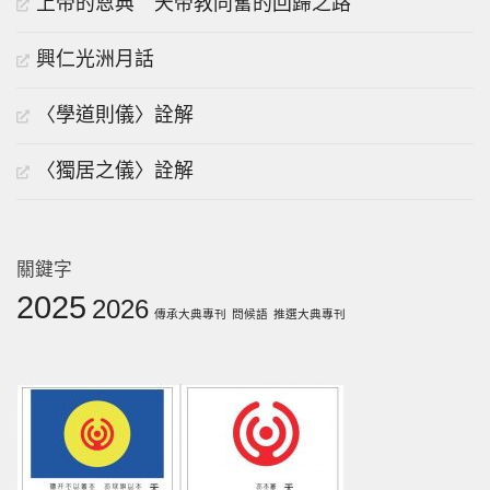
上帝的恩典 天帝教同奮的回歸之路
興仁光洲月話
〈學道則儀〉詮解
〈獨居之儀〉詮解
關鍵字
2025
2026
傳承大典專刊
問候語
推選大典專刊