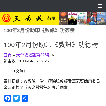
Skip to content
100年2月份助印《教訊》功德榜
100年2月份助印《教訊》功德榜
首頁
»
天帝教教訊第325期
»
鄧雪牧 2011-04-15 12:25
（文略）
資料提供：各教院、堂、極院弘教經費籌募暨節用委員
會及劃撥至《天帝教教訊》專戶同奮
Facebook
Twitter
分
享