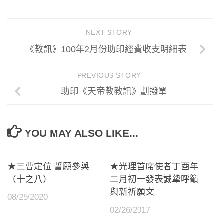
NEXT STORY
《教訊》100年2月份助印經費收支明細表
PREVIOUS STORY
助印《天帝教教訊》劃撥單
YOU MAY ALSO LIKE...
★三曹定位 誓願參與
★光理首席使者丁酉年
（十之八）
二月初一發表誠摯呼籲
與新祈願文
08/25/2020
02/26/2017