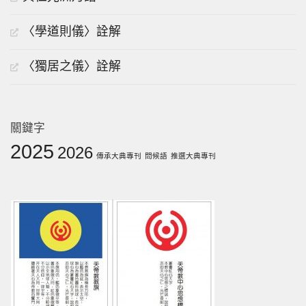
〈學道則儀〉詮解
〈獨居之儀〉詮解
關鍵字
2025
2026
傳承大典專刊
問候語
推選大典專刊