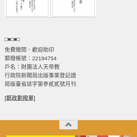
□■□■□
免費贈閱．歡迎助印
郵撥帳號：22194754
戶名：財團法人天帝教
行政院新聞局出版事業登記證
局版臺省誌字第參貳貳號月刊
[郵政劃撥單]