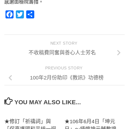
感謝由極院籌措。
Facebook
Twitter
分
享
NEXT STORY
不收稿費同奮與善心人士芳名
PREVIOUS STORY
100年2月份助印《教訊》功德榜
YOU MAY ALSO LIKE...
★修訂「祈禱詞」與
★106年6月4日「坤元