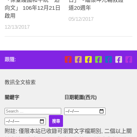
「保臺護國和平統一迴
日」～緬懷坤元輔教證
向文」 106年12月21日
道20週年
啟用
05/12/2017
12/13/2017
跟隨:
教訊全文檢索
關鍵字
日期範圍(西元)
附註: 僅限本站已收錄可瀏覽文字檔期別, 二個以上關