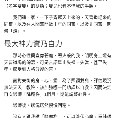
（名字雙雙）的嬰語；雙兒也看不懂我的手語。
我們這一家，一下子齊聚天上來的、天曹道場來的
同奮，以及在人間奮鬥數十年的同奮，以及非同奮一起
修「煉」。
最大神力實乃自力
那時心性簡直像著魔、著火般的我，明明身上還有
天曹道場的餘溫，可是言語舉止失禮、失當，甚至失
孝，感受到人格分裂的苦。
面對失衡的身、心、靈，為了照顧雙兒，評估現況
無法天天上教院，該加強哪一門功課以自救？因而決定
再次鍛煉「降魔杵」1個月，期能調整心性。
鍛煉後，狀況居然慢慢回穩。
沒有人跟我講「降魔杵」，可以降伏心魔，單純想