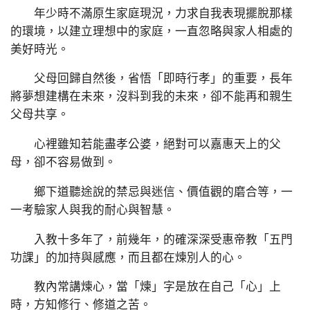
年少時不滿原生家庭現況，力求自我表現擺脫那樣
的環境，以建立理想中的家庭，一直忽略與家人相處的
美好時光。
父母回歸自然後，省悟「即時行孝」的重要，長年
將夢想建構在未來，沒料到我的未來，卻不能再和親生
父母共享。
心裡雖知若能盡孝公婆，絕對可以嘉惠天上的父
母，卻不容易做到。
鄉下道聽途說的禁忌與迷信、價值觀的磨合等，一
一考驗家人與我的耐心與智慧。
入教十多年了，前幾年，的確深深受惠帝教「五門
功課」的加持與感應，而且都在煉別人的心。
教內常講煉心，當「煉」字是放在自己「心」上
時，方知修行、修道之苦。