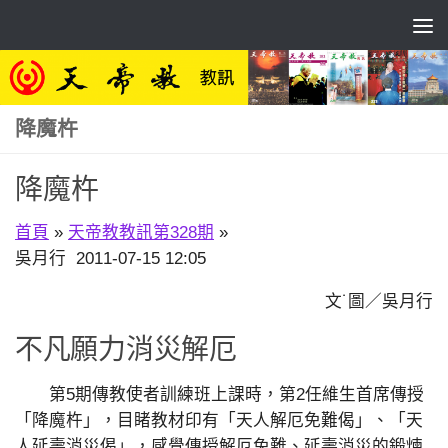
Skip to content
降魔杵
降魔杵
首頁
»
天帝教教訊第328期
»
吳月行 2011-07-15 12:05
文˙圖／吳月行
不凡願力消災解厄
第5期傳教使者訓練班上課時，第2任維生首席傳授
「降魔杵」，目睹教材印有「天人解厄免難偈」、「天
人延壽消災偈」，感覺傳授解厄免難、延壽消災的鍛煉