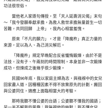
功法很世俗。
當他老人家逐句傳授，至「天人延壽消災偈」末句
～「我今發願奉獻承擔，為救人救世承擔無量蒼生一切
苦難，共同回歸 上帝」，我內心相當羞愧。
原來「不凡的願力」，才是「降魔杵」真正力量的
來源，足以為人、為己消災解厄。
「降魔杵」規定早晚配合反省懺悔鍛煉，由於不是
法技，沒有子、午兩刻的時間限制。本身並非一次鍛煉
成功，但煉成之後幾乎很少鍛煉。
民國96年底，我以家庭主婦為志，與襁褓中的女兒
回家盡人道，因種種因素不得不放棄原先的計劃，搬回
與公婆同住，適應上面臨相當大的考驗。
那時我聽不懂公婆的台語；公婆聽不懂我的國語；
另一半不解我的風趣；我無視他的幽默；我不懂女兒