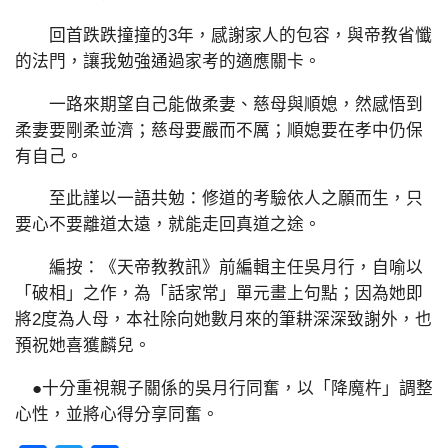
回首跌跌撞撞的3年，感謝家人的包容，與帝教省懺
的法門，讓我勉強通過家考的適應關卡。
一路來期望自己能做柔妻、慈母與順媳，然感悟到
柔妻要剛柔並濟；慈母要嚴而不厲；順媳要在孝中仍保
有自己。
至此謹以一語共勉：修道的考驗依人之願而生，只
要心不要離道太遠，就能走回真道之途。
編按：《天帝教教訊》前編輯主任吳月行，自喻以
「破相」之作，為「話家常」單元畫上句點；因為她即
將2度為人母，本社除向她數月來的筆耕深深致謝外，也
預祝她喜獲麟兒。
●十分重視親子關係的吳月行同奮，以「降魔杵」調整
心性，並將心得分享同奮。