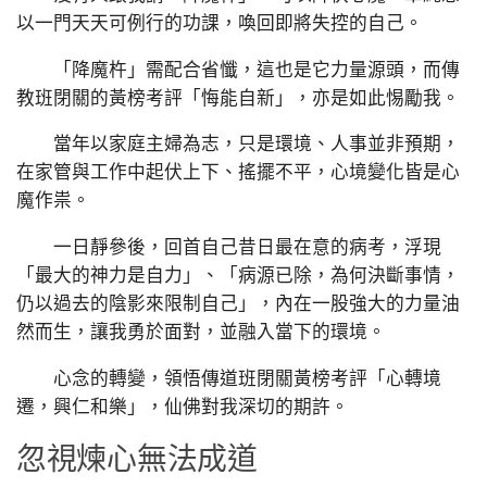
以一門天天可例行的功課，喚回即將失控的自己。
「降魔杵」需配合省懺，這也是它力量源頭，而傳
教班閉關的黃榜考評「悔能自新」，亦是如此惕勵我。
當年以家庭主婦為志，只是環境、人事並非預期，
在家管與工作中起伏上下、搖擺不平，心境變化皆是心
魔作祟。
一日靜參後，回首自己昔日最在意的病考，浮現
「最大的神力是自力」、「病源已除，為何決斷事情，
仍以過去的陰影來限制自己」，內在一股強大的力量油
然而生，讓我勇於面對，並融入當下的環境。
心念的轉變，領悟傳道班閉關黃榜考評「心轉境
遷，興仁和樂」，仙佛對我深切的期許。
忽視煉心無法成道