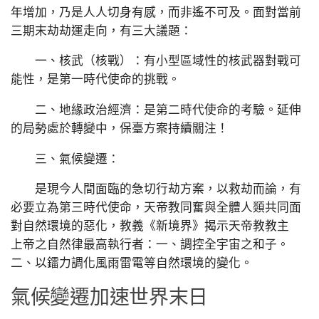
年增加，乃是人人切身有感，而非遙不可及。面對當前
三期末劫劫運走向，有三大議題：
一、核武（核戰）：有小型區域性的核武器對戰可
能性，是第一時代使命的挑戰。
二、地緣政治經濟：是第二時代使命的考驗。延伸
的局勢處於轉變中，保臺方案持續關注！
三、氣候變遷：
是現今人間面臨的急切行劫方案，以救劫而論，有
必要立為第三時代使命，天帝教同奮與全體人類共同面
對自然環境的惡化，教義《新境界》揭示天帝教教主
上帝之自然律最高執行者：一、調控全宇宙之和子。
二、以鐳力調化風雨雷電等自然環境的變化。
氣候變遷加速世界末日