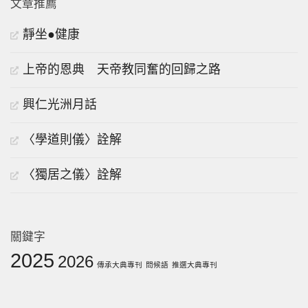
文章推薦
靜坐●健康
上帝的恩典 天帝教同奮的回歸之路
興仁光洲月話
〈學道則儀〉詮解
〈獨居之儀〉詮解
關鍵字
2025
2026
傳承大典專刊
問候語
推選大典專刊