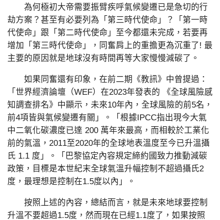
為何極初大帝需要振臂疾呼氣候變遷已是急切的行
劫方案？甚至有必要列為「第三時代使命」？「第一時
代使命」跟「第二時代使命」至今都還未完成，若要再
增加「第三時代使命」，同奮肩上的重擔更為沉重了! 最
主要的原因就是地球沒有時間再等大家慢慢減碳了。
如果同奮還有印象，在前二期《教訊》中曾提過：
「世界經濟論壇（WEF）在2023年發表的 《全球風險感
知調查排名》中顯示，未來10年內，全球風險的前5名，
前4項皆與氣候變遷有關」。「根據IPCC指出現今大氣
中二氧化碳濃度已達 200 萬年來最高，而相較於工業化
前的氣溫，2011至2020年的全球地表溫度至今已升溫攝
氏 1.1 度」。「巴黎協定內容規定締約國致力推動減碳
政策，目標是本世紀末全球氣溫升幅控制不超過攝氏2
度，最理想是控制在1.5度以內」。
按照上述的內容，總結而言，就是未來地球要控制
升溫不要超過1.5度，然而現在已經1.1度了，如果按照