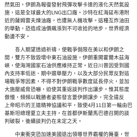
然氣田，伊朗為報復發射飛彈攻擊卡達的液化天然氣設
施，這是全球最大的LNG出口廠。沙特在紅海延布港附
近的薩姆雷夫煉油廠，也遭無人機攻擊。這種互炸油田
的舉動，恐造成油價飆漲到不可收拾的地步，世界經濟
動盪不安。
吾人期望透過祈禱，使戰爭侷限在美以和伊朗之
間，雙方不致毀壞中東石油設施，伊朗重開霍爾木茲海
峽，使海灣國家石油供應維持正常。近日川普因受到國
內支持率低迷、期中選舉壓力，以及大部分民眾反對這
場戰爭等因素，不得不對伊朗戰爭數度延長停火，並加
大施壓威脅恐嚇，迫使其重返談判作出讓步。惟其態度
傲慢，頻頻以戰勝者姿態發言要伊朗讓步，完全違反
上帝昭示的王道精神協議和平，致使4月11日第一輪由巴
基斯坦總理夏立夫主持，在首都伊斯蘭馬巴德召開的談
判破裂，後續談判仍在未定之天。
中東衝突恐加速美國退出領導世界霸權的舞臺，世