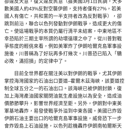
卻違反天意，復又違反民意（據美國3月1日民調，大多
數美國人約43%反對空襲伊朗，支持者僅有27%，若美
國人有傷亡，共和黨的一半支持者改為反對戰爭），卻
跳到前沿，聯合以色列發動對伊朗戰爭，造成更大的傷
亡。使這場戰爭的本質仍屬行清平未結案，中東地區不
幸恐陷於三期主宰所謂的劫壞循環之中了。從川普對戰
爭態度的輕佻來看，例如美軍炸了伊朗哈爾克島軍事設
施後，川普稱為了好玩再多打幾次。川普恐已陷入「驕
必敗，滿招損」的定律中了。
目前全世界都在關注美以對伊朗的戰爭，尤其伊朗
掌控海灣國家的石油出口要道–霍爾木茲海峽，該要道控
制全球五分之一的石油出口。該海峽已被伊朗封鎖，復
加上海灣產油國家關閉油氣生產設施以為安全，造成油
價節節攀升，影響世界經濟至鉅。另外，伊朗對中東美
軍基地轟炸，易發使戰爭外溢到中東各國。美國已炸毀
伊朗石油主要出口的哈爾克島軍事設施，威脅恐下一步
會炸毀島上石油設施，以色列趁機轟炸伊朗南帕爾斯天