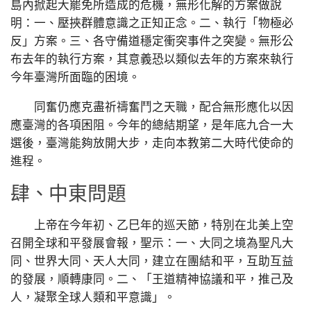
島內掀起大罷免所造成的危機，無形化解的方案做說
明：一、壓挾群體意識之正知正念。二、執行「物極必
反」方案。三、各守備道穩定衝突事件之突變。無形公
布去年的執行方案，其意義恐以類似去年的方案來執行
今年臺灣所面臨的困境。
同奮仍應克盡祈禱奮鬥之天職，配合無形應化以因
應臺灣的各項困阻。今年的總結期望，是年底九合一大
選後，臺灣能夠放開大步，走向本教第二大時代使命的
進程。
肆、中東問題
上帝在今年初、乙巳年的巡天節，特別在北美上空
召開全球和平發展會報，聖示：一、大同之境為聖凡大
同、世界大同、天人大同，建立在團結和平，互助互益
的發展，順轉康同。二、「王道精神協議和平，推己及
人，凝聚全球人類和平意識」。