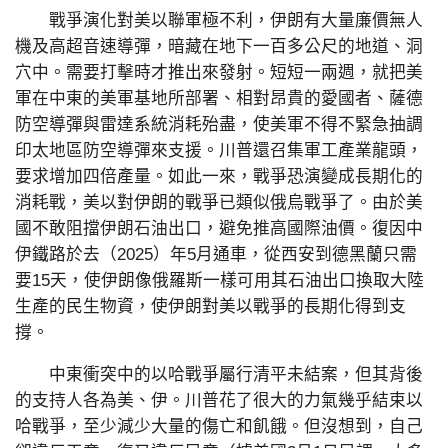
戰爭演化對美以聯軍極不利，伊朗有大量廉價無人
機及高超音速導彈，暗藏在地下一百多公尺的地道、洞
穴中。需要打擊時才推出來發射。短短一兩週，就把美
軍在中東的美軍基地所部署、相對昂貴的愛國者、薩德
防空導彈與雷達系統消耗殆盡，使美軍不得不緊急抽調
印太地區防空導彈來支援。川普還召集軍工產業龍頭，
要求增加四倍產量。如此一來，戰爭恐演變成長期化的
消耗戰，美以對伊朗的戰爭已類似俄烏戰爭了。由於美
國不敢阻擋伊朗石油出口，避免推高國際油價。復因中
伊鐵路於去（2025）年5月通車，從西安到德黑蘭只需
要15天，使伊朗像俄羅斯一樣可用其石油出口換取大陸
生產的民生物資，使伊朗對美以戰爭的長期化得到支
撐。
中東衝突中的以哈戰爭屬行清平未結案，但其背後
的支持人各為美、伊。川普花了很大的力氣幾乎結束以
哈戰爭，至少減少大量的傷亡和飢餓。但沒想到，自己