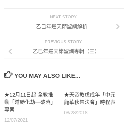
NEXT STORY
乙巳年巡天節聖訓解析
PREVIOUS STORY
乙巳年巡天節聖訓專輯（三）
YOU MAY ALSO LIKE...
★12月11日起 全教推
★天帝教戊戌年「中元
動「道勝化劫—破曉」
龍華秋祭法會」時程表
專案
08/28/2018
12/07/2021