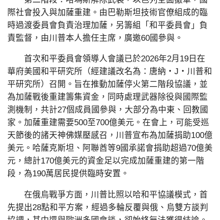
際社會投入與加薩重建。由巴勒斯坦技術官僚組成的臨
時過渡委員會負責治理加薩，另籌組「和平委員會」負
責監督，由川普本人擔任主席，廣邀60國參與。
首次和平委員會領導人會議已於2026年2月19日在
華府美國和平研究所（經建議改名為：唐納‧J‧川普和
平研究所）召開。旨在推動加薩停火第二階段協議，並
為加薩戰後重建籌集資金，同時處理武器除役與國際監
測機制，共計27個成員國參與，大部分為中東、回教國
家。加薩重建需要500至700億美元。在會上，可能受巡
天節後的諸天神佛媒壓感召，川普宣布為加薩捐助100億
美元。哈薩克斯坦、阿聯酋等9國承諾會捐助超過70億美
元，總計170億美元的資金足以完成加薩重建的第一階
段，為190萬居民提供臨時安置。
在俄烏戰爭方面，川普比照以哈和平協議模式，首
先提出28點和平方案，經過多輪反覆與俄、烏雙方談判