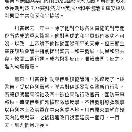
埔寨 5.美國與葉門胡賽武裝組織停火協議 6.解除對敘利
亞長期制裁 7.亞賽拜然與亞美尼亞和平協議 8.盧安達與
剛果民主共和國和平協議。
川普過去一年中，除了他對全球各國實施的對等關
稅所造成的重大衝擊，他對全球的和平貢獻確實功不可
沒，以致 上帝賦予他推動國際和平的天命。但三期主
宰在該項會議中特別提出警告：和平發展，同異和容共
存，攸關三期行運。成者撥亂反正，順轉康同；反之，
進入劫壞循環。
無奈，川普在推動與伊朗核協議時，卻違反了上述
警告，受以色列蠱惑，聯合對伊朗發動突襲斬首行動，
斬殺伊朗最高領袖及四十餘位高階行政官員、國防軍事
將領，造成伊朗群起憤怒激烈反擊，不惜發射導彈襲擊
以色列本土及美軍在中東各處基地。川普原來寄望在幾
天內結束戰爭，之後接連改口說要延長一個月，一百
天，到九個月之長。