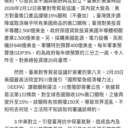
條約，引發民眾不滿與朝野再度對立。臺美於美東時間
2026年2月12日簽署對等貿易協議，其內容大致為：美
方對臺進口產品課徵15%關稅（不疊加）；臺灣逐步調
降或取消幾乎所有美國商品的進口關稅；臺灣對美投資
半導體2,500億美金，政府保證貸款投資美國半導體相關
產業2,500億美金。另，採購美國能源、電力設備、民航
機計848億美金。軍購特別預算400億美金。每年軍事預
算達GDP3%，約為政府每年總預算的三分之一高，令人
咋舌。對美總投資達20兆臺幣。
然而，臺美對等貿易協議於簽署的第八天，2月20日
美國最高法院宣判川普援引「國際緊急經濟權力法」
（IEEPA）課徵關稅違法，川普隨即簽署公告，依據貿
易法第122條款，對全球各國徵收10%進口關稅，之後再
提升至15%。該關稅有效期僅150天。導致世界混亂，不
知何去何從。立法院不知該如何審議該條約。
3.中美對立，引發臺灣抗中保臺氣勢，造成島內及