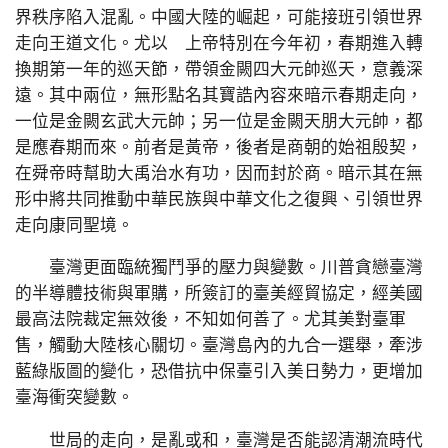
界秩序陷入混亂。中國大陸的崛起，可能接班引領世界
走向王道文化。尤以 上帝特別在今年初，春期進入轉
換期第一年的巡天節，帶領金闕四大元帥巡天，意義深
遠。其中兩位，無形點名其寶誥內容來暗示春期走向，
一位是金闕玄武大元帥；另一位是金闕天朋大元帥，都
是應春期而來。前者是黃帝，後者是商朝的始祖殷契，
在舜帝時幫助大禹治水有功，因而封於商。暗示其在無
形中將共同推動中華民族與中華文化之復興、引領世界
走向康同聖境。
臺灣更面臨統獨鬥爭的壓力與變數。川普貪戀臺灣
的半導體技術與軍購，所簽訂的臺美經貿協定，經美國
最高法院裁定無效後，不知如何善了。尤其美對臺軍
售，觸動大陸核心關切。臺灣島內的九合一選舉，牽涉
藍綠版圖的變化，恐借抗中保臺引入美日勢力，更增加
臺海衝突變數。
世局的走向，是亂或和，臺灣是否能認清潮流時代