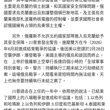
協調，其中還與歐洲多國會談，卻始終無法獲得結論。
主要是烏克蘭的領土割讓，和其國家安全保障問題。俄
國要求烏克蘭撤出且割讓整個頓巴斯地區，及主張烏克
蘭東南部札波羅熱核電廠的控制權，並要求國際社會承
認俄國擁有占領的烏東領土主權。
另外，俄羅斯不允許北約國家部隊進入烏克蘭給予
其安全保障。川普曾發出警告，施壓雙方在今（2026）
年6月前達成結束戰爭的協議。後因美以密謀於2月28日
空襲伊朗，爆發戰爭，美國主導的俄烏和談因而終止。
在 上帝於俄羅斯上空舉行長達四個小時的「全球軍事
特別會報」中，聖示：持續執行三期未結之行劫總結方
案。這場俄烏戰爭，人間看來是短時間內無法結束，天
上也無奈要持續執行未結之案了。
川普過去在上任的一年中，依照他的說法，已結束
了國際上的八場戰爭並達成和平協議。包括：1.以色列
和哈瑪斯 2.以色列和伊朗 3.印度和巴基斯坦 4.泰國和柬