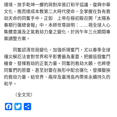
環境，放手乾坤一擲的與對岸簽訂和平協議、復興中華
文化，進而達成本教第二大時代使命，全掌握在負有救
劫天命的同奮手中。正如 上帝在極初殿召開「太陽系
春期行運總會報」中，本師世尊說明：……視全球人心
集體意識及正氣救劫力量之變化，於丙午年三元期間專
案調整方案。
同奮認清世局變化，加強祈禱奮鬥，尤以春季全球
禳災解厄法會對世界和平影響最為重要，把握這個奮鬥
機會，發揮救劫的正氣力量。同奮的救劫大願，也將使
同奮們的原靈、甚至封靈在無形中配合運化，發揮壓挾
的救劫力量，給世界、兩岸及臺灣島內帶來永續持久的
和平。
（全文完）
Facebook
Twitter
分
享