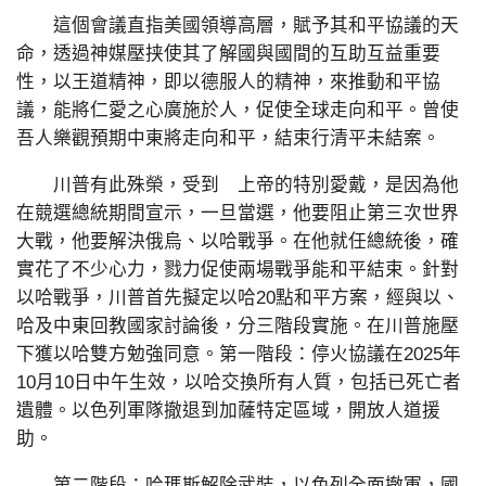
這個會議直指美國領導高層，賦予其和平協議的天
命，透過神媒壓挟使其了解國與國間的互助互益重要
性，以王道精神，即以德服人的精神，來推動和平協
議，能將仁愛之心廣施於人，促使全球走向和平。曾使
吾人樂觀預期中東將走向和平，結束行清平未結案。
川普有此殊榮，受到 上帝的特別愛戴，是因為他
在競選總統期間宣示，一旦當選，他要阻止第三次世界
大戰，他要解決俄烏、以哈戰爭。在他就任總統後，確
實花了不少心力，戮力促使兩場戰爭能和平結束。針對
以哈戰爭，川普首先擬定以哈20點和平方案，經與以、
哈及中東回教國家討論後，分三階段實施。在川普施壓
下獲以哈雙方勉強同意。第一階段：停火協議在2025年
10月10日中午生效，以哈交換所有人質，包括已死亡者
遺體。以色列軍隊撤退到加薩特定區域，開放人道援
助。
第二階段：哈瑪斯解除武裝，以色列全面撤軍，國