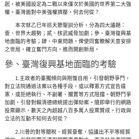
起，被美國設定為二戰以來僅次於美國的世界第二大強
權。臺灣面對中美強權擠壓，何去何從？
本次就乙巳年巡天節聖訓分析，分為四大議題：
壹、世界大趨勢；貳、核武威脅加劇；參、臺灣復興基
地面臨的考驗；肆、中東問題。俾使同奮瞭解天意安排
之世局，確立奮鬥方向，進而開創新局。
參、臺灣復興基地面臨的考驗
1.主政者的臺獨傾向與剛愎自用，引發朝野爭鬥，
對立法院通過法案以各種手段，或以釋憲方式宣告違
憲，或拒絕執行、不副署、擱置等方式阻擋。朝野鬥爭
加劇，引發對賴清德總統提出彈劾案。隨即舉行的網路
投票顯示，數天之內超越八百多萬人投票贊成。行政與
立法的互動不知何去何從？
2.川普的對等關稅、經貿豪奪，協議出不平等經貿