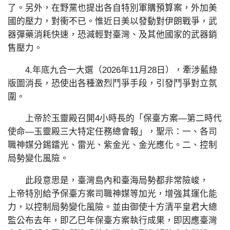
了。另外，在野黨也提出各自特別軍購預算案，外加美
國的壓力，對衝不已。惟近日美以發動對伊朗戰爭，武
器彈藥消耗快速，恐減輕對臺灣、及其他國家的武器銷
售壓力。
4.年底九合一大選（2026年11月28日），牽涉藍綠
版圖消長，恐使出各種激烈鬥爭手段，引發鬥爭對立氛
圍。
上帝於玉靈殿召開4小時長的「保臺方案—第二時代
使命—玉靈殿三大特定任務總會報」，聖示：一、各司
職神媒分錫鐳光、雷光、紫金光、金光應化。二、控制
局勢變化風險。
此段意思是，臺灣島內和臺海局勢都非常險峻，
上帝特別給予保臺方案司職神媒等加光，增強其運化能
力，以控制局勢變化風險。並由御使十方清平皇君大總
監公布去年，即乙巳年保臺方案執行成果，即因應臺灣