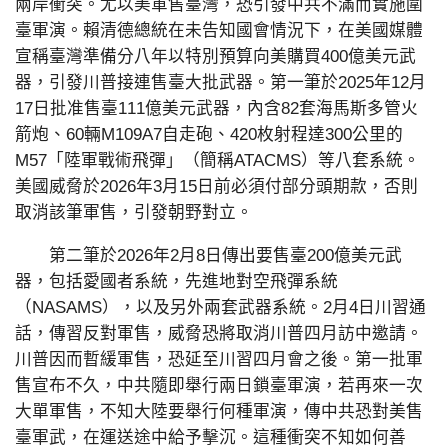
兩岸衝突。尤以美軍售臺灣，恐引發中共不滿而實施圍
臺軍演。賴清德總統在未告知國會情況下，在美國媒體
宣稱臺灣準備分八年以特別預算向美購買400億美元武
器，引發川普接連售臺大批武器。第一筆於2025年12月
17日批准售臺111億美元武器，內含82套海馬斯多管火
箭炮、60輛M109A7自走砲、420枚射程達300公里的
M57「陸軍戰術飛彈」（簡稱ATACMS）等八套系統。
美國威脅於2026年3月15日前必須付部分頭期款，否則
取消該筆軍售，引發朝野對立。
第二筆於2026年2月8日傳出要售臺200億美元武
器，包括愛國者系統，先進地對空飛彈系統
（NASAMS），以及另外兩套武器系統。2月4日川習通
話，傳習反對軍售，威脅恐將取消川普四月訪中邀請。
川普因而暫緩軍售，恐延至川習四月會之後。第一批軍
售宣布不久，中共隨即舉行兩日鎖臺軍演，若再來一次
大單軍售，不知大陸要舉行何種軍演，傳中共恐對美售
臺軍武，在運送途中給予擊沉。這種衝突不知如何善