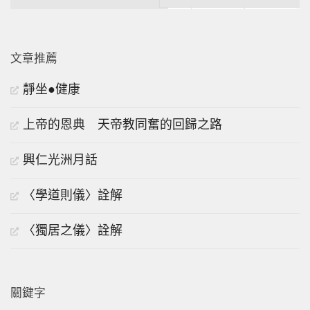
文章推薦
靜坐●健康
上帝的恩典 天帝教同奮的回歸之路
興仁光洲月話
〈學道則儀〉詮解
〈獨居之儀〉詮解
關鍵字