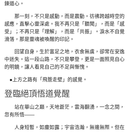
鍊道心。
那一刻，不只是感動，而是震動。彷彿跨越時空的
感應，直擊心靈深處。我不再只是「聽聞」，而是「感
受」；不再只是「理解」，而是「共振」。淚水不自覺
滑落，那是靈魂被喚醒的印記。
回望自身，生於富足之地，衣食無虞，卻常在安逸
中迷失。這一段山路，不只是攀登，更是一面照見自心
的明鏡，讓人看見自己的不足與慚愧。
●上方之路有「飛簷走壁」的感覺。
登臨絕頂悟道覺醒
站在華山之巔，天地蒼茫，雲海翻湧，一念之間，
忽有所悟——
人身短暫，如塵如露；宇宙浩瀚，無邊無際。但在