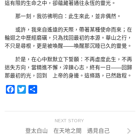
這有限的生命之中，卻蘊藏著通往永恆的靈光。
那一刻，我彷彿明白：此生來此，並非偶然。
或許，我來自遙遠的天際，帶著某種使命而來；在
輪迴之中歷經磨礪，只為找回最初的本源。華山之行，
不只是尋根，更是被喚醒——喚醒那沉睡已久的靈覺。
於是，在心中默默立下誓願：不再虛度此生，不再
迷失方向，當精進不懈，淬鍊心志，終有一日——回歸
那最初的光，回到 上帝的身邊。這條路，已然啟程。
Facebook
Twitter
分
享
NEXT STORY
登太白山 在天地之間 遇見自己