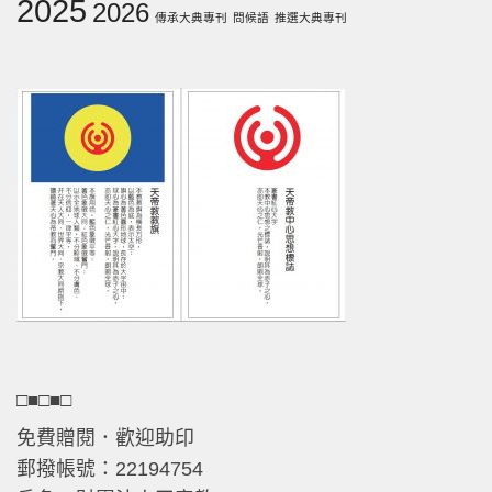
2025
2026
傳承大典專刊
問候語
推選大典專刊
□■□■□
免費贈閱．歡迎助印
郵撥帳號：22194754