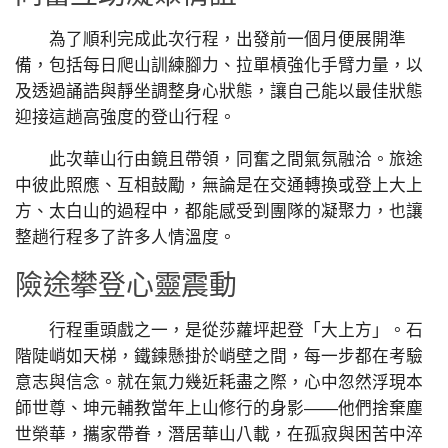
為了順利完成此次行程，出發前一個月便展開準
備，包括每日爬山訓練腳力、拉單槓強化手臂力量，以
及透過誦誥與靜坐調整身心狀態，讓自己能以最佳狀態
迎接這趟高強度的登山行程。
此次華山行由鏡且帶領，同奮之間氣氛融洽。旅途
中彼此照應、互相鼓勵，無論是在交通轉換或登上大上
方、太白山的過程中，都能感受到團隊的凝聚力，也讓
整趟行程多了許多人情溫度。
險途攀登心靈震動
行程重頭戲之一，是從莎蘿坪起登「大上方」。石
階陡峭如天梯，鐵鍊懸掛於峭壁之間，每一步都在考驗
意志與信念。就在氣力幾近耗盡之際，心中忽然浮現本
師世尊、坤元輔教當年上山修行的身影——他們捨棄塵
世榮華，攜家帶眷，潛居華山八載，在孤寂與困苦中淬