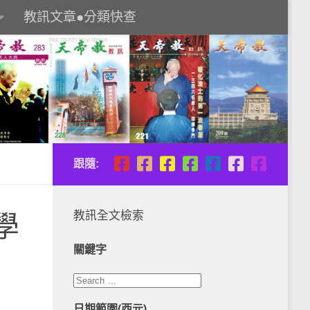
教訊文章●分類快查
跟隨:
教訊全文檢索
學
關鍵字
日期範圍(西元)