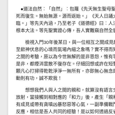
●道法自然︰「自然」︰包羅《先天無生聖母聖
死而復生。無始無源。源而返始。」《天人日誦
臨。」等先天內涵，乃至老子《道德經》曰︰人
根本大法。等先聖實證心傳，吾人實難窺自然全
檢視入門30年後某日，與一位相互之間成見
至歛神伏息的心境而氣場內縮之象嗎？實不得而
之間的考驗，原以為今世無解的是非恩怨，惟有
是非，都煙消雲散不復存在。仔細回想或許在短
顆凡心打掃得乾乾淨淨一無所有，亦即無心無念
動則有功，誠不欺我！
想想我們人與人之間的親和，就算沒有語言交
放射，當接觸到相對應的「和力」後，產生「親
有成見或帶有貪嗔凶暴怒惡等心氣，一副準備戰
反應，相信是吾人共同的經驗！是以如何透過反