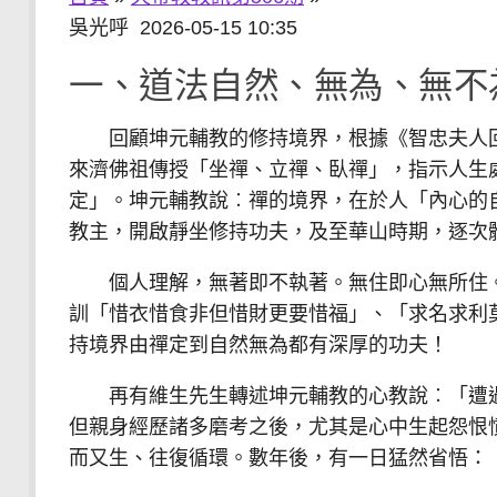
吳光呼 2026-05-15 10:35
一、道法自然、無為、無不
回顧坤元輔教的修持境界，根據《智忠夫人回
來濟佛祖傳授「坐禪、立禪、臥禪」，指示人生
定」。坤元輔教說︰禪的境界，在於人「內心的
教主，開啟靜坐修持功夫，及至華山時期，逐次
個人理解，無著即不執著。無住即心無所住。
訓「惜衣惜食非但惜財更要惜福」、「求名求利
持境界由禪定到自然無為都有深厚的功夫！
再有維生先生轉述坤元輔教的心教說︰「遭遇
但親身經歷諸多磨考之後，尤其是心中生起怨恨
而又生、往復循環。數年後，有一日猛然省悟：