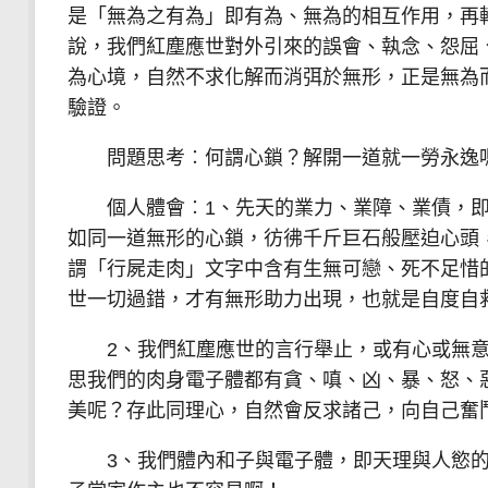
是「無為之有為」即有為、無為的相互作用，再
說，我們紅塵應世對外引來的誤會、執念、怨屈
為心境，自然不求化解而消弭於無形，正是無為
驗證。
問題思考︰何謂心鎖？解開一道就一勞永逸
個人體會︰1、先天的業力、業障、業債，即
如同一道無形的心鎖，彷彿千斤巨石般壓迫心頭
謂「行屍走肉」文字中含有生無可戀、死不足惜
世一切過錯，才有無形助力出現，也就是自度自
2、我們紅塵應世的言行舉止，或有心或無意
思我們的肉身電子體都有貪、嗔、凶、暴、怒、
美呢？存此同理心，自然會反求諸己，向自己奮
3、我們體內和子與電子體，即天理與人慾的