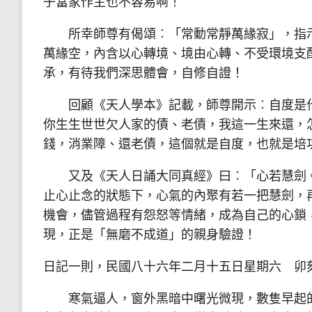
子當家作主也不容易啊！
所幸師尊有偈頌︰「常動常靜萬緣寂」，指示
萬緣空，內含以心轉境、境由心轉、不受環境支
承，有待我們深思體會，自修自證！
回顧《天人學本》記載，師尊開示︰自度是什
你生生世世欠人家的債、老債，我這一生來還，
錢，消業障、還老債，這個就是自度，也就是培
又及《天人日誦大同真經》曰︰「心若慧劍。
止心止念的狀態下，心氣的內聚有若一把慧劍，
機會，儘管過程有怨怒等情緒，成為自己的心鎖
現，正是「無磨不成道」的親身驗證！
日記一則，民國八十六年二月十五日星期六 卯
寒氣逼人，窗外黑暗中曙光微現，數隻早起的