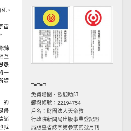
有死。
宇宙
。
修煉
相互
恩怨
將一
所謂
□■□■□
免費贈閱．歡迎助印
」的
郵撥帳號：22194754
是帶
戶名：財團法人天帝教
情緒
行政院新聞局出版事業登記證
也就
局版臺省誌字第參貳貳號月刊