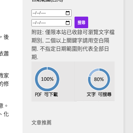
附註: 僅限本站已收錄可瀏覽文字檔
，後
期別, 二個以上關鍵字請用空白隔
開. 不指定日期範圍則代表全部日
依蕭
期.
教家
的修
意。
、化
文章推薦