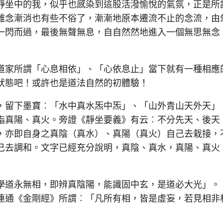
靜坐中的我，似乎也感染到這股活潑愉悅的氣氛，正是所
雜念漸消也有些不俗了，漸漸地原本遷流不止的念流，由
一閃而過，最後無聲無息，自自然然地進入一個無思無念
家所謂「心息相依」、「心依息止」當下就有一種相應
狀態吧！或許也是道法自然的初體驗！
留下墨寶︰「水中真水炁中炁」、「山外青山天外天」
指真陽、真火。旁證《靜坐要義》有云︰不分先天、後天
，亦即自身之真陰（真水）、真陽（真火）自己去栽接，
己去調和。文字已經充分說明，真陰、真水，真陽、真火
道永無相，即辨真陰陽，能識固中玄，是道必大光」。
連通《金剛經》所謂︰「凡所有相，皆是虛妄，若見相非