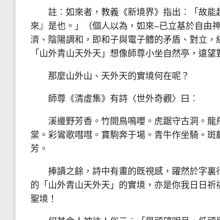
註︰如來者，教義《新境界》指出︰「故能超
來』是也。」（個人以為，如來–已立基於自由
濟、陰陽調和，即和子與電子體的矛盾、對立，
「山外青山天外天」想像師尊小坐自然亭，遠望
那麼山外山、天外天的實境何在呢？
師尊《清虛集》有詩〈世外奇觀〉曰︰
溪邊野芳香。竹間鳥鳴嚶。虎踞守古洞。龍飛
棠。彩鸞歌嘒嘒。寶駒奔于場。青牛作坐騎。斑
芳。
捧讀之餘，詩中有畫的既視感，躍然於字裏行
的「山外青山天外天」的實境，亦是你我日日祈
聖境！