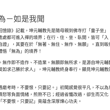
為－如是我聞
憶錄》記載，坤元輔教先是隨母親到佛寺打「童子坐」
處處都可進入禪的境界；在行、住、坐、臥間，皆可「入
自證」，其要在於「無著、無住、無作、無願」。直到皈
體悟「無為」的境界！
無作即不造作、不造業。無願即無所求，是源自坤元輔
莫如求己勝於求人」，坤元輔教終身奉行。顯見坤元輔教
磨考時，不要恨，只要記。」初聞感覺很平凡，不以為
憤怒等負面情緒，煎熬不已；經過省懺改過，卻生而又化
「不要恨，只要記」竟蘊含深厚煉心功夫。