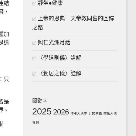
靜坐●健康
連結
事，
上帝的恩典 天帝教同奮的回歸
之路
種加
興仁光洲月話
是道
〈學道則儀〉詮解
〈獨居之儀〉詮解
：只
關鍵字
皆是
2025
界。
2026
傳承大典專刊
問候語
推選大典
專刊
漸