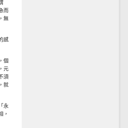
謂
急而
，無
的感
，個
，元
不須
，就
「永
相，