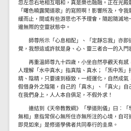
忽左忽右地相互唱和，真是樂也融融。正在光殿
「曙色曉露聞道歌」的寫照啊！影響所及，令我
緩而止，間或有些游思也不予理會，隨起隨滅地
邊無際的空靈狀態中。
師尊所示「心息相配」、「定靜忘我」亦即道
覺，我想這或許就是身、心、靈三者合一的入門
再重溫師尊九十四歲，小坐自然亭觀天有感，
人理解「水中真水」指真陰、真水；「炁中炁」
精、陰精，只要達到極致，一經運化，自然成氣
假借身外之陰陽，自己的「真水」、「真火」自
在我們身上，人人本自俱足，不假外求！
連結到《天帝教教綱》「學道則儀」曰︰「學
無相」意指常保心無所住亦無所注的心境，自可
即見如來」是修道學佛者共同奉行的圭臬。