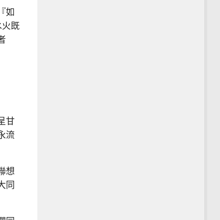
『如
水火既
者
呈甘
永流
聯想
大同