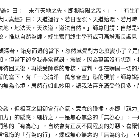
誥》曰︰「未有天地之先。即凝陰陽之炁。」、「有生
大同真經》曰︰天道運行。若日恆照。天道始環。若月時
法地，地法天，天法道，道法自然。」師尊則謂︰自然是
貌，惟以自然為師，終生奮鬥終生學習或可漸增漸長識見
頗深者，錯身而過的當下，忽然感覺對方怎麼變小了？是
知。但當下卻令我非常驚訝、震撼，因為萬萬沒有想到，
等待回天後，再接受師尊的考核、審判，卻在瞬間一切的
暫的當下，有「一心清淨 萬念皆空」態的現前。師尊說
的無為心境，居然有如此妙用，讓我法喜充滿受益良多，
談，但相互之間卻會有心氣、意念的碰撞，亦即「親力
和力」的感應，細析之，一是無心無念的「無為心」，一
鬥態的「有為心」，自然會有正反不同程度的好惡、喜厭
省懺悔的「有為的行」，煉成無心無念的「無為的心」，