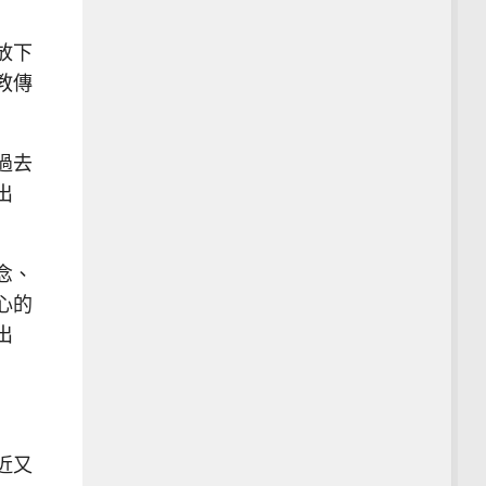
放下
教傳
過去
出
念、
心的
出
近又