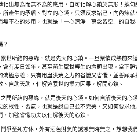
轉化出無為而無不為的應用，自可化解心鎖於無形！換句
、所產生的矛盾、對立的心鎖，只須反求諸己，向內煉就
而無不為的妙用，也就是「一心清淨 萬念皆空」的自我
嗎？
累世所結的惡緣，就是先天的心鎖。一旦業債成熟前來
，會有度日如年，甚至萌生厭世輕生的念頭出現。當下體
的消極意義，只有用盡洪荒之力的省懺又省懺，並誓願承
救、自助天助，化解這累世的業力因果，解開心鎖。
之間所結的惡緣，就是後天的心鎖。如何自解後天的心
惡的根性、習氣，也就是說自己並不完美，又如何要求他
鬥，加強省懺功夫以化解後天的心鎖。
鬥爭至死方休，外有酒色財氣的誘惑無時無之，想想我