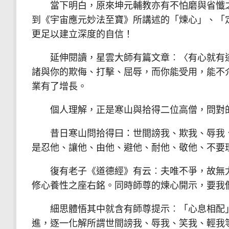
當下明白，原來坤元輔教亦有不怕磨與省懺之
到《宇宙應元妙法至寶》所講述的「煉心」、「
更足以建立深度的自信！
延伸閱讀，星雲大師有篇文章︰〈有心就有道
諸與你的欺侮、打擊、屈辱，而你能受用，能不
業有了增長。
個人理解，正是寒山與拾得二位高僧，問對
昔日寒山問拾得曰：世間謗我、欺我、辱我、
是忍他、讓他、由他、避他、耐他、敬他、不要
復有老子《道德經》有云︰夫唯不爭，故無尤
修心養性之座右銘。同時師尊的煉心開示，要我
細思體悟其中就含有師尊提示︰「心息相配」
進，逐一化解所謂世間謗我、辱我、笑我、輕我