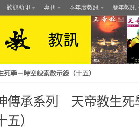
歡迎助印
專刊
本年度教訊
歷年教訊
生死學－時空線索啟示錄（十五）
神傳承系列 天帝教生死
十五）