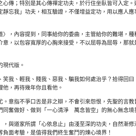
心傳；特別是其心傳禪定功夫，於行住坐臥皆可入定。
定靜忘我」功夫，相互驗證，不僅增益定功，用以應人應
〉，內容提到，同事給你的委曲，主管給你的難堪，種
介意，以包容寬厚的心胸來接受，不以屈辱為屈辱，那就
的現代版。
笑我、輕我、賤我、惡我、騙我如何處治乎？拾得回曰
理他，再待幾年你且看他。
。意指不爭口舌是非之辯，不會引來怨恨，先聖的言教
們同奮做好、做到「一心清淨 萬念皆空」的無心無念境
，與道家所謂「心依息止」由淺至深的功夫，自然漸修
等負面考驗，是值得我們終生奮鬥的煉心境界！