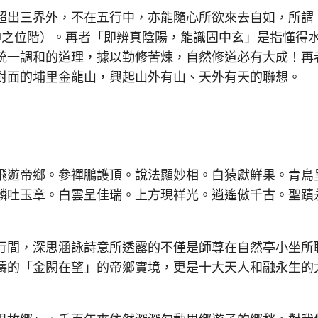
出三界外，不在五行中，亦能隨心所欲來去自如，所謂
神之位階）。再者「即辨真陰陽，能識固中玄」是指懂得
統一調和的道理，據以勤修苦煉，自然修道必有大成！再
對面的埔里金龍山，興起山外有山、天外有天的聯想。
遊帝鄉。參禪鵬護頂。說法顯妙相。白猿獻鮮果。青鳥
麟吐玉章。白雲呈佳瑞。上方現祥光。逍遙傲千古。聖蹟
間，深思涵詠詩意所透露的不僅是師尊在自然亭小坐所
禱的「金闕在望」的帝鄉實境，更是十大天人和融永生的