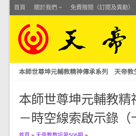
首頁
關於我們
免費贈閱（訂閱及異動）
Skip to content
本師世尊坤元輔教精神傳承系列 天帝教
本師世尊坤元輔教精
－時空線索啟示錄（
首頁
»
天帝教教訊第506期
»