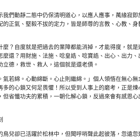
我們動靜二態中仍保清明道心，以應人應事，萬緣寂即
配的正氣、堅毅不拔的定力，皆是師尊的言教、心教、身
麼？自度就是把過去的業障都能消掉，才能得度，就是
怎麼還？用財施、法施、唸皇誥、唸寶誥、出心、出力、
功立德，救世、救人，這個就是還老債。
氣若綿。心動綿斷。心止則繼綿。」個人領悟在無心無
再多的心鎖又何足畏懼！所以受到人事上的磨考，正是煉
，但省懺功夫的累積，一朝化解心鎖，反過來會有感恩心
刻
鳥兒卻已活躍於松林中，但聞呼哨聲此起彼落，忽遠忽