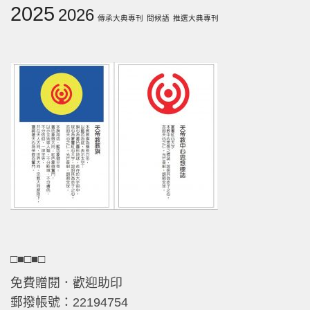
2025
2026
傳承大典專刊
問候語
推選大典專刊
□■□■□
免費贈閱．歡迎助印
郵撥帳號：22194754