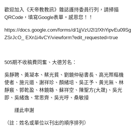
歡迎加入《天帝教教訊》雜誌護持委員行列，請掃描
QRCode，填寫Google表單。感恩您！！
https://docs.google.com/forms/d/1jjVzU2I1fXhYipvEu09S
ZSrJcO_ EXn1i4vCY/viewform?edit_requested=true
505期不收稿費同奮、大德芳名：
吳靜聘、黃凝本、蔡光貧、劉鏡仲秘書長、高光際樞機
使者、施元道、謝祥珍、顏緒培、吳正予、黃光無、林
靜竅、郭乾盈、林鏡緜、蘇祥空、陳聖方(大晟)、吳光
即、吳緒逸、常思齊、吳光呼、桑敏接
謹此申謝
（註：姓名或單位以刊出的順序排列）