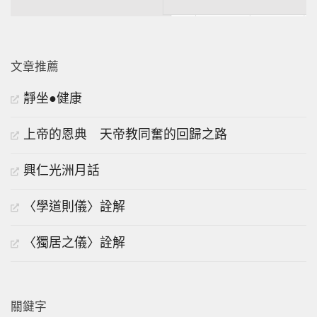
文章推薦
靜坐●健康
上帝的恩典 天帝教同奮的回歸之路
興仁光洲月話
〈學道則儀〉詮解
〈獨居之儀〉詮解
關鍵字