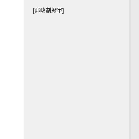
[郵政劃撥單]