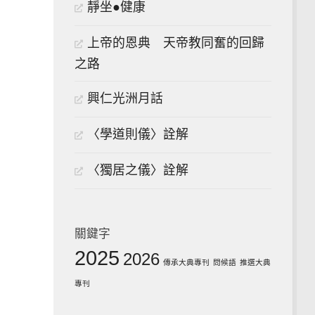
靜坐●健康
上帝的恩典 天帝教同奮的回歸
之路
興仁光洲月話
〈學道則儀〉詮解
〈獨居之儀〉詮解
關鍵字
2025
2026
傳承大典專刊
問候語
推選大典
專刊