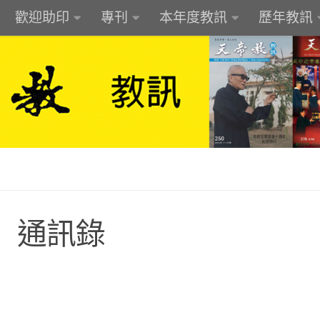
歡迎助印
專刊
本年度教訊
歷年教訊
）通訊錄