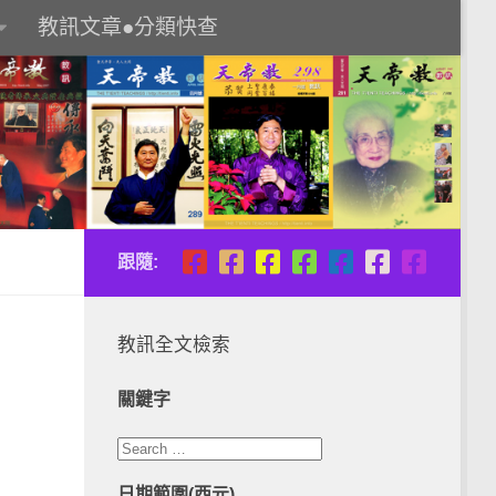
教訊文章●分類快查
跟隨:
教訊全文檢索
關鍵字
日期範圍(西元)