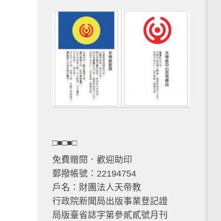
□■□■□
免費贈閱．歡迎助印
郵撥帳號：22194754
戶名：財團法人天帝教
行政院新聞局出版事業登記證
局版臺省誌字第參貳貳號月刊