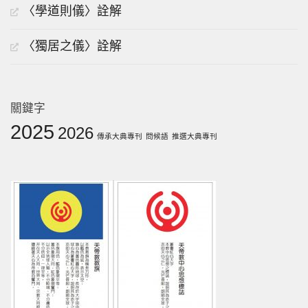
〈學道則儀〉詮解
〈獨居之儀〉詮解
關鍵字
2025
2026
傳承大典專刊
問候語
推選大典專刊