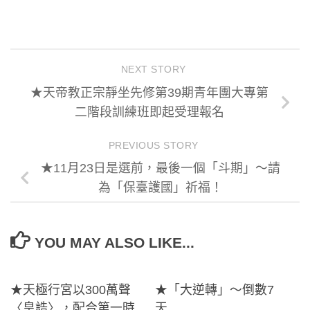
NEXT STORY
★天帝教正宗靜坐先修第39期青年團大專第
二階段訓練班即起受理報名
PREVIOUS STORY
★11月23日是選前，最後一個「斗期」～請
為「保臺護國」祈福！
YOU MAY ALSO LIKE...
★天極行宮以300萬聲
★「大逆轉」～倒數7
〈皇誥〉，配合第一時
天