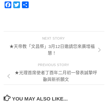
Facebook
Twitter
分
享
NEXT STORY
★天帝教「文昌祭」3月12日邀請您來廣增福
慧！
PREVIOUS STORY
★光理首席使者丁酉年二月初一發表誠摯呼
籲與新祈願文
YOU MAY ALSO LIKE...