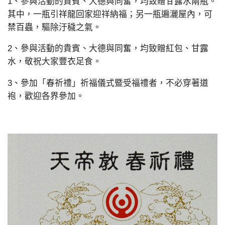
1、參與活動的貴賓、大德與同奮，均致贈甘露水兩瓶。
其中，一瓶引祥龍回家迎祥納福；另一瓶遍灑屋內，可
禁百蟲，驅除汙穢之氣。
2、參與活動的貴賓、大德與同奮，均致贈紅包、甘露
水，敬祝大家豐衣足食。
3、參加「春祈禮」祈福儀式暨受福禮者，不必穿著道
袍，歡迎各界參加。