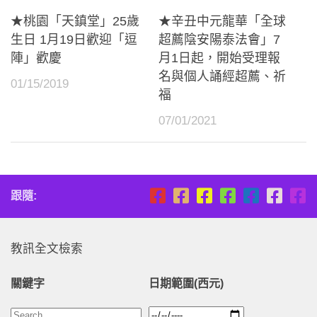
★桃園「天鎮堂」25歲
★辛丑中元龍華「全球
生日 1月19日歡迎「逗
超薦陰安陽泰法會」7
陣」歡慶
月1日起，開始受理報
名與個人誦經超薦、祈
01/15/2019
福
07/01/2021
跟隨:
教訊全文檢索
關鍵字
日期範圍(西元)