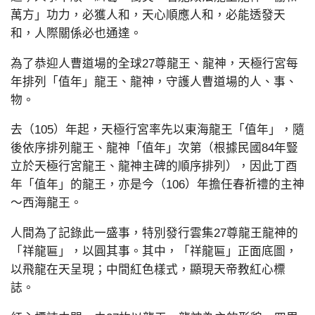
萬方」功力，必獲人和，天心順應人和，必能透發天
和，人際關係必也通達。
為了恭迎人曹道場的全球27尊龍王、龍神，天極行宮每
年排列「值年」龍王、龍神，守護人曹道場的人、事、
物。
去（105）年起，天極行宮率先以東海龍王「值年」，隨
後依序排列龍王、龍神「值年」次第（根據民國84年豎
立於天極行宮龍王、龍神主碑的順序排列），因此丁酉
年「值年」的龍王，亦是今（106）年擔任春祈禮的主神
～西海龍王。
人間為了記錄此一盛事，特別發行雲集27尊龍王龍神的
「祥龍匾」，以圓其事。其中，「祥龍匾」正面底圖，
以飛龍在天呈現；中間紅色樣式，顯現天帝教紅心標
誌。