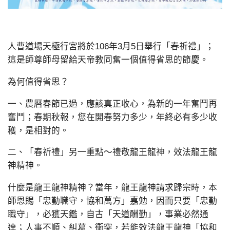
人曹道場天極行宮將於106年3月5日舉行「春祈禮」；
這是師尊師母留給天帝教同奮一個值得省思的節慶。
為何值得省思？
一、農曆春節已過，應該真正收心，為新的一年奮鬥再
奮鬥；春期秋報，您在開春努力多少，年終必有多少收
穫，是相對的。
二、「春祈禮」另一重點～禮敬龍王龍神，效法龍王龍
神精神。
什麼是龍王龍神精神？當年，龍王龍神請求歸宗時，本
師恩賜「忠勤職守，協和萬方」嘉勉，因而只要「忠勤
職守」，必獲天鑑，自古「天道酬勤」，事業必然通
達；人事不順、糾葛、衝突，若能效法龍王龍神「協和