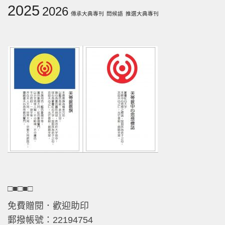
2025
2026
傳承大典專刊
問候語
推選大典專刊
□■□■□
免費贈閱．歡迎助印
郵撥帳號：22194754