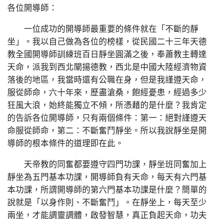
各位開導師：
一位成功的開導師最重要的條件就在「不斷的靜
坐」。我以自己做為各位的榜樣，從民國二十三年天德
教全國開導師訓練班百日靜坐圓滿之後，奉蕭教主轉達
天命，派我到西北闡揚德教，西北是中國大陸經濟物資
落後的地區，我當時還有公職在身，但是我謹遵天命，
服從師命，六十年來，歷盡滄桑，飽經憂患，經過多少
狂風大浪，始終能獨立不傾，所憑藉的是什麼？我肯定
的告訴各位開導師，只有兩個條件：第一：絕對謹遵天
命服從師命，第二：不斷奮鬥靜坐。所以我說靜坐是開
導師的根本條件的道理即在此。
天帝教的同奮都要遵守四門功課，靜坐班同奮加上
靜坐為五門基本功課，開導師負有天命，每天有六門基
本功課，所謂開導師的第六門基本功課是什麼？簡單的
說就是「以身作則、不斷奮鬥」。在靜坐上，每天至少
兩坐，才能調靈調體，啟發智慧，真正負起天命，功夫