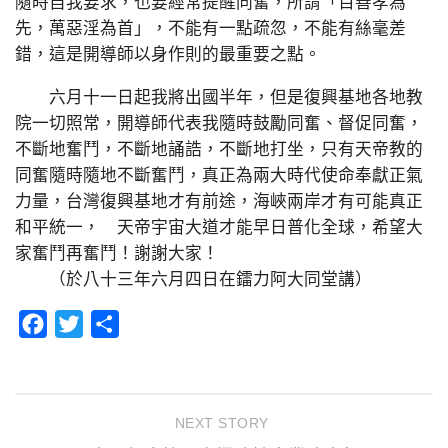
隨時自我要求，也要經常提醒同奮，所謂「百善孝為
先，萬惡淫為首」，不能有一點疏忽，不能有絲毫差
錯，這是開導師以身作則的最重要之點。
六月十一日起我將出國半年，但是復興基地各地教
院一切照常，開導師代表我隨時鼓勵同奮、督促同奮，
不斷地奮鬥，不斷地誦誥，不斷地打坐，只有天帝教的
同奮隨時隨地不斷奮鬥，真正為兩大時代使命奉獻正氣
力量，台灣復興基地才有前途，海峽兩岸才有可能真正
和平統一， 天帝宇宙大道才能早日普化全球，希望大
家奮鬥再奮鬥！謝謝大家！
（於八十三年六月四日在鐳力阿大同堂講）
Facebook
Twitter
分
享
NEXT STORY