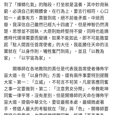
到了「煉精化氣」的階段，打坐就是溫養，其中妙用無
窮，必須自己躬親體會。在行為上，要言行相符，心口
如一，處事有方，貫徹到底，絕不前後矛盾，中途而
廢，我深信自己雖然已經九十四歲了，但是神智仍然清
楚，思想並不固執，大原則始終堅持不變，同時也能適
應時代環境需要而變通，如果不能如此，即不可能擔當
起「駐人間首任首席使者」的大任，我能勝任天命的法
寶就在「以身作則，犧牲奮鬥到底」，並且「以教為
家」、「以宇宙為家」。
開導師在各地教院的責任是代表我首席使者傳佈宇
宙大道，在「以身作則」方面，還有兩件事要特別提醒
大家。第一：「立威」，不苟言不苟笑，凡是答應同奮
之事一定要做到。第二：「注意男女分際」，帝教乾坤
同奮一律平等，沒有差別，但是開導師的天命在傳佈宇
宙大道，提倡中華文化，要從最根本處，最細微處著
手，修道人最大的考驗就在「財」與「色」，開導師要