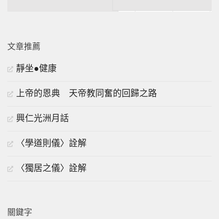
文章推薦
靜坐●健康
上帝的恩典 天帝教同奮的回歸之路
興仁光洲月話
〈學道則儀〉詮解
〈獨居之儀〉詮解
關鍵字