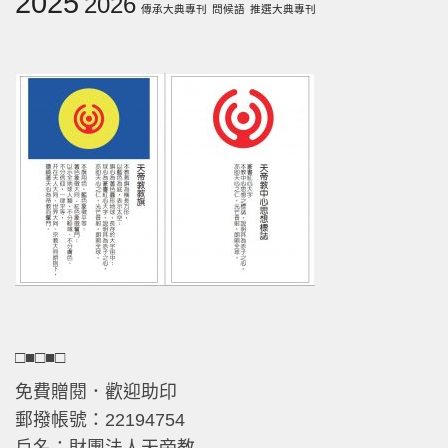
2025
2026
傳承大典專刊
問候語
推選大典專刊
□■□■□
免費贈閱．歡迎助印
郵撥帳號：22194754