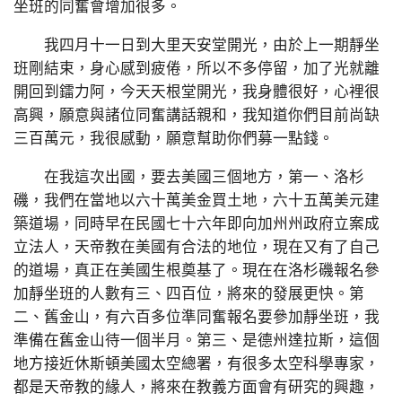
坐班的同奮會增加很多。
我四月十一日到大里天安堂開光，由於上一期靜坐
班剛結束，身心感到疲倦，所以不多停留，加了光就離
開回到鐳力阿，今天天根堂開光，我身體很好，心裡很
高興，願意與諸位同奮講話親和，我知道你們目前尚缺
三百萬元，我很感動，願意幫助你們募一點錢。
在我這次出國，要去美國三個地方，第一、洛杉
磯，我們在當地以六十萬美金買土地，六十五萬美元建
築道場，同時早在民國七十六年即向加州州政府立案成
立法人，天帝教在美國有合法的地位，現在又有了自己
的道場，真正在美國生根奠基了。現在在洛杉磯報名參
加靜坐班的人數有三、四百位，將來的發展更快。第
二、舊金山，有六百多位準同奮報名要參加靜坐班，我
準備在舊金山待一個半月。第三、是德州達拉斯，這個
地方接近休斯頓美國太空總署，有很多太空科學專家，
都是天帝教的緣人，將來在教義方面會有研究的興趣，