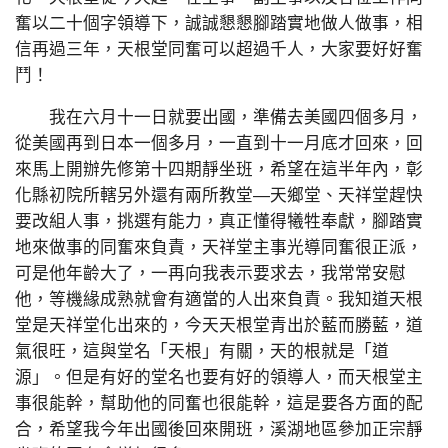
奮以二十個字領導下，誠誠懇懇腳踏實地做人做事，相
信再過三年，天根堂同奮可以超過千人，大家要好好奮
鬥！
我在六月十一日就要出國，準備去美國四個多月，
從美國再到日本一個多月，一直到十一月底才回來，回
來馬上開辦先修第十四期靜坐班，希望在這半年內，彰
化縣初院所轄另外還有兩所教堂—天鄉堂、天祥堂趕快
要改組人事，挑選有能力，真正懂得犧牲奉獻，腳踏實
地來做事的同奮來負責，天祥堂主事光導同奮很正派，
可是他年齡大了，一再向我表示要求去，我常常安慰
他，等機緣成熟就會有適當的人出來負責。我知道天根
堂是天祥堂化出來的，今天天根堂青出於藍而勝藍，道
氣很旺，這與堂名「天根」有關，天的根就是「道
源」。但是有好的堂名也要有好的領導人，而天根堂主
事很能幹，幫助他的同奮也很能幹，這是要各方面的配
合，希望我今年出國後回來開班，溪湖地區參加正宗靜