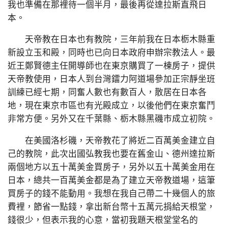
我也準備在那裡待一個半月，最後再從達拉斯直飛日
本。
天帝教在日本也有教院，三年前我在日本栃木縣重
新設立玉和殿，同時也已向日本政府申辦宗教法人。最
近王鄭賢德主任開導師也在東京購買了一棟房子，提供
天帝教使用，日本人到台灣鐳力阿道場參加正宗靜坐班
訓練已經七期，同奮人數也有數百人，散居在日本各
地，現在東京市區也有光殿成立，以後他們在東京奮鬥
非常方便。另外又在千葉縣、栃木縣黑磯市成立初院。
在美國洛杉磯，天帝教花了將近二百萬美金建立自
己的教院，此次出國弘教我也要在舊金山、德州達拉斯
兩個地方以五十萬美金買房子，另外以五十萬美金用在
日本，總共一百萬美金都是為了建立天帝教道場，這筆
買房子的錢不能動用。我想在我自己帶二十幾個人的旅
費裡，節省一點錢，拿出新台幣十五萬元捐給天根堂，
錢很少，但表示我的心意，當初我題天根堂堂名的