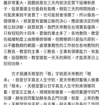
義非常重大，我聽說是在三天內就決定買下這棟新房
子，這是籌建主任委員有氣魄，假如三天的時間拖過，
可能房東就不肯賣了，也可能就會漲價了，所以做為一
個領導人，就是要有當機立斷的決心，應該做決定的時
候立刻決斷，說買就買。我們天帝教在台灣寶島復興，
只有短短的十四年，要做的事太多了，各地教院、教堂
在組織制度上由開導師領導，但開導師只是指示原則，
以不離教綱的範圍，處理事務性的工作就在各地教院的
三教長、教堂的主事，三教長、主事有領導能力、有氣
魄，這個教院，教堂道氣一天天的興旺，才能蒸蒸日上
欣欣向榮。
方才我講天根堂的「根」字就是天帝教的「根
本」，就是廿字真言人生守則，是天帝教同奮做人做事
的「根本」，天根堂要以廿字真言人生守則來領導同
奮，堂堂正正做人，規規矩矩做事，一般同奮遵守四門
功課，靜坐班同奮加靜坐為五門功課，就是 上帝的教
化，天根堂從今天起，在主事、副主事以及各位工作同