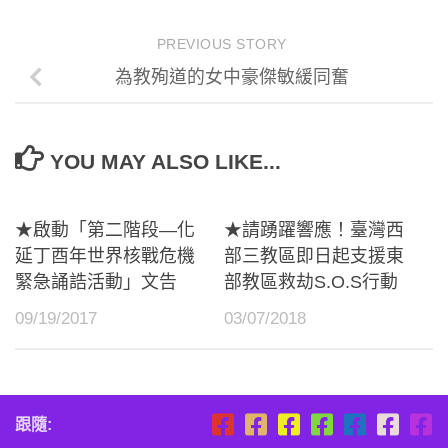
PREVIOUS STORY
為教殉道的女中豪傑敏緩同奮
YOU MAY ALSO LIKE...
★啟動「第二階段―化
★請踴躍響應！臺灣西
延丁酉年世界核戰危機
部三教區即日起支援東
緊急誦誥活動」文告
部教區救劫S.O.S行動
09/19/2017
03/07/2018
跟隨: