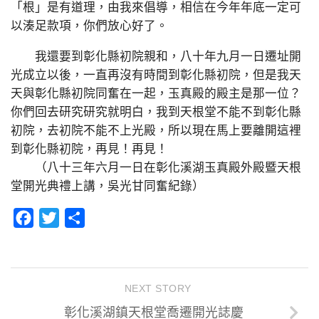
「根」是有道理，由我來倡導，相信在今年年底一定可
以湊足款項，你們放心好了。
我還要到彰化縣初院親和，八十年九月一日遷址開
光成立以後，一直再沒有時間到彰化縣初院，但是我天
天與彰化縣初院同奮在一起，玉真殿的殿主是那一位？
你們回去研究研究就明白，我到天根堂不能不到彰化縣
初院，去初院不能不上光殿，所以現在馬上要離開這裡
到彰化縣初院，再見！再見！
（八十三年六月一日在彰化溪湖玉真殿外殿暨天根
堂開光典禮上講，吳光甘同奮紀錄）
Facebook
Twitter
分
享
NEXT STORY
彰化溪湖鎮天根堂喬遷開光誌慶