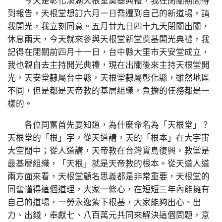
今天是彰化溪湖天根堂奠基典禮，我在閉關期間得
到報告，天根堂想訂六月一日喬遷到自己的新道場，請
我開光，我立刻同意。五月廿九日四十九天閉關出關，
休息兩天，今天就來參與天根堂新堂奠基開光典禮，我
記得在閉關前四月十一日，台中縣大里市天安堂成立，
我也親自去主持開光典禮，現在出關後來主持天根堂開
光，天安堂隸屬台中縣，天根堂隸屬彰化縣，雖然地區
不同，但是都是天帝教的基層組織，負擔的任務都是一
樣的。
各位同奮首先要知道，為什麼命名為「天根堂」？
天根堂的「根」字，從天道講，天的「根本」在大宇宙
大空間中；從人道講，天帝教在台灣寶島復興，教堂是
最基層組織，「天根」就是天帝教的根本。從天道人道
兩方面來看，天根堂顧名思義都是非常重要，天根堂的
同奮懂得這個道理，大家一條心，在短短三年內能擁有
自己的道場，一勞永逸紮下根基，大家能夠出心、出
力、出錢，奉獻七、八百萬元共同來解決這個問題，意