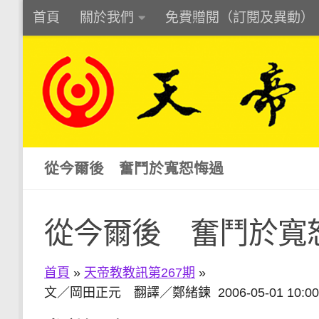
首頁
關於我們
免費贈閱（訂閱及異動）
Skip to content
從今爾後 奮鬥於寬恕悔過
從今爾後 奮鬥於寬
首頁
»
天帝教教訊第267期
»
文／岡田正元 翻譯／鄭緒鍊 2006-05-01 10:00