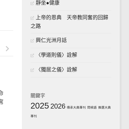
靜坐●健康
上帝的恩典 天帝教同奮的回歸
之路
興仁光洲月話
〈學道則儀〉詮解
〈獨居之儀〉詮解
命
關鍵字
席
2025
2026
傳承大典專刊
問候語
推選大典
專刊