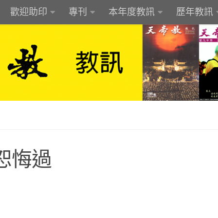
歡迎助印
專刊
本年度教訊
歷年教訊
恕悔過