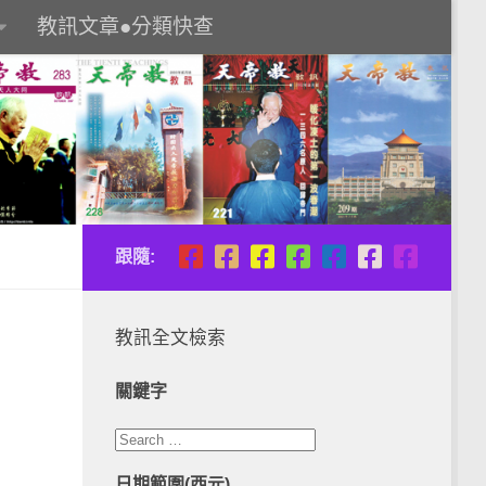
教訊文章●分類快查
跟隨:
教訊全文檢索
關鍵字
日期範圍(西元)