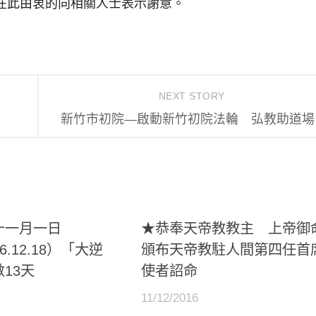
在此由衷的向相關人士表示謝意。
NEXT STORY
新竹市初院—啟動新竹初院法輪 弘教助道場
十一月一日
★恭奉天帝教教主 上帝御
06.12.18）「大逆
頒布天帝教駐人間第四任首
13天
使者詔命
11/12/2016