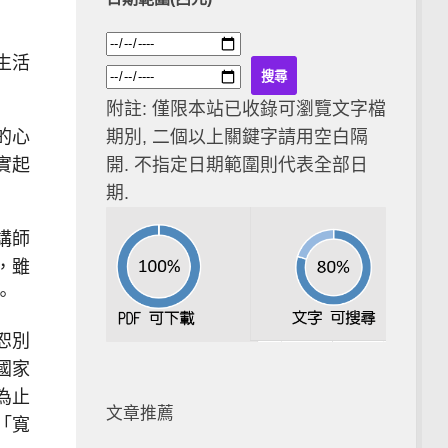
生活
附註: 僅限本站已收錄可瀏覽文字檔
的心
期別, 二個以上關鍵字請用空白隔
實起
開. 不指定日期範圍則代表全部日
期.
講師
，雖
。
恕別
國家
為止
文章推薦
「寬