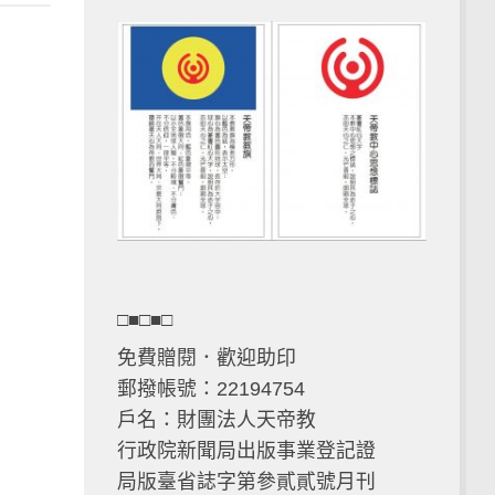
□■□■□
免費贈閱．歡迎助印
郵撥帳號：22194754
戶名：財團法人天帝教
行政院新聞局出版事業登記證
局版臺省誌字第參貳貳號月刊