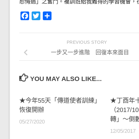
恕悔過」之奮鬥。複訓班給我難得的學習機會，
Facebook
Twitter
分
享
PREVIOUS STORY
一步又一步進階 回復本來面目
YOU MAY ALSO LIKE...
★今年55天「傳道使者訓練」
★丁酉年
恢復開辦
（2017/1
轉」～倒數
05/27/2020
12/05/2017