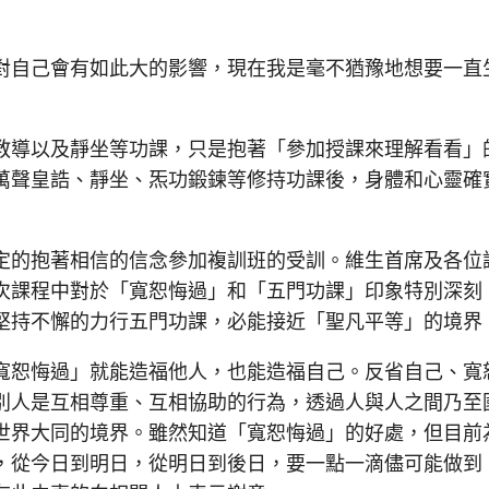
自己會有如此大的影響，現在我是毫不猶豫地想要一直
導以及靜坐等功課，只是抱著「參加授課來理解看看」
萬聲皇誥、靜坐、炁功鍛鍊等修持功課後，身體和心靈確
的抱著相信的信念參加複訓班的受訓。維生首席及各位
次課程中對於「寬恕悔過」和「五門功課」印象特別深刻
堅持不懈的力行五門功課，必能接近「聖凡平等」的境界
恕悔過」就能造福他人，也能造福自己。反省自己、寬
別人是互相尊重、互相協助的行為，透過人與人之間乃至
世界大同的境界。雖然知道「寬恕悔過」的好處，但目前
，從今日到明日，從明日到後日，要一點一滴儘可能做到