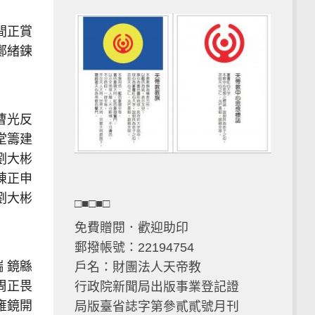
間正賞
鄭緒鍊
曹光反
堂籌建
劉大彬
陳正申
劉大彬
□■□■□
免費贈閱．歡迎助印
郵撥帳號：22194754
瑞 鏡緜
戶名：財團法人天帝教
周正畏
行政院新聞局出版事業登記證
雍鏡開
局版臺省誌字第參貳貳號月刊