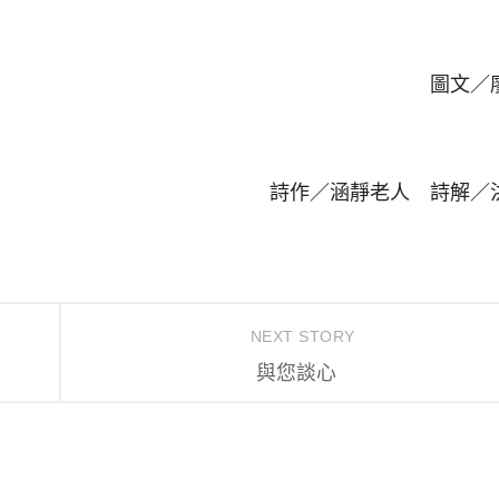
圖文／
詩作／涵靜老人 詩解／
NEXT STORY
與您談心