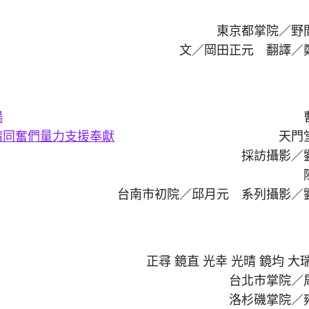
東京都掌院／野
文／岡田正元 翻譯／
場
請同奮們量力支援奉獻
天門
採訪攝影／
台南市初院／邱月元 系列攝影／
正尋 鏡直 光幸 光晴 鏡均 大
台北市掌院／
洛杉磯掌院／