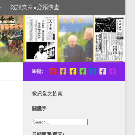
教訊文章●分類快查
跟隨:
教訊全文檢索
關鍵字
日期範圍(西元)