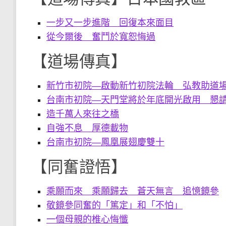
一步又一步進階 回復本來面目
從今爾後 奮鬥於寬恕悔過
【道場傳真】
新竹市初院—啟動新竹初院法輪 弘教助道
台南市初院—天門堂將於年底開光啟用 懇
造千萬人來往之橋
自強不息 厚德載物
台南市初院—鳳凰展翅慶雙十
【同奮證悟】
乘願而來 乘願歸去 蒼天無言 追憶鏡參
敬鏡參同奮的「篤定」和「不怕」
一個母親的椎心悔懺