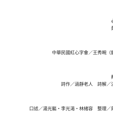
中華民國紅心字會／王秀畹（
詩作／涵靜老人 詩解／
口述／湯光軀‧李光渴‧林緒容 整理／