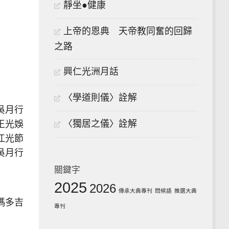
靜坐●健康
上帝的恩典 天帝教同奮的回歸
之路
興仁光洲月話
〈學道則儀〉詮解
吳月行
〈獨居之儀〉詮解
王光娛
江光節
吳月行
關鍵字
2025
2026
傳承大典專刊
問候語
推選大典
瑪多吉
專刊