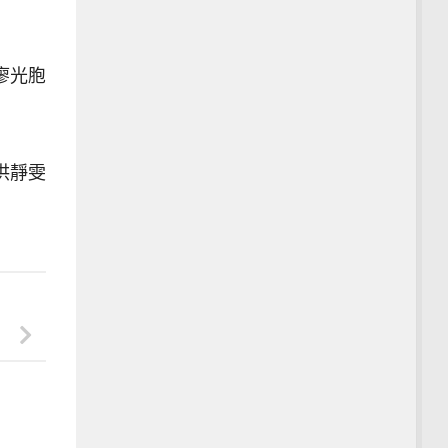
廖光胞
洪靜雯