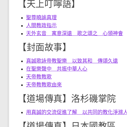
【天上叮嚀語】
聖尊曉諭真理
人間教政指示
天外玄音 寓意深遠 歌之頌之 心領神會
【封面故事】
真誠歌詠帝教聖樂 以致其和 傳頌久遠
在聖樂聲中 共振中華人心
天帝教教歌
天帝教教歌由來
【道場傳真】洛杉磯掌院
用真誠的交流促進了解 以共同的教化淨滌
【道場傳真】日本國教區