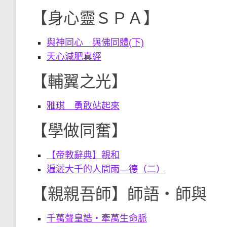
【身心靈ＳＰＡ】
與神同心 與佛同體(下)
天心減肥真經
【輔翼之光】
雅琪 勇敢站起來
【學做同奮】
【帝教辭典】親和
遍灑大千的人間雨—德（二）
【親親吾師】師語‧師與
千萬聲皇誥‧牽萬生命脈