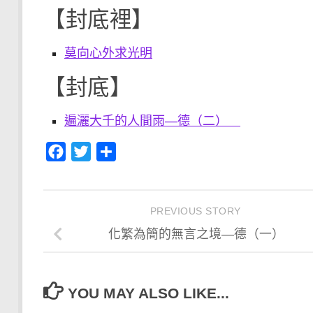
【封底裡】
莫向心外求光明
【封底】
遍灑大千的人間雨—德（二）
Facebook
Twitter
分
享
PREVIOUS STORY
化繁為簡的無言之境—德（一）
YOU MAY ALSO LIKE...