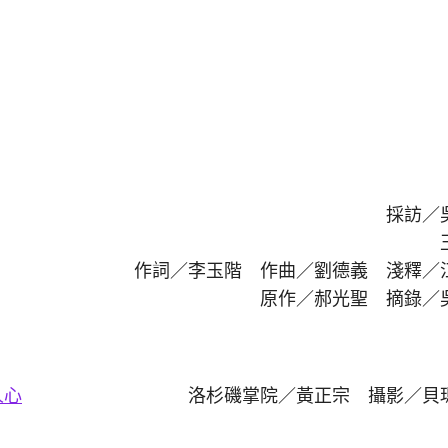
採訪／
作詞／李玉階 作曲／劉德義 淺釋／
原作／郝光聖 摘錄／
人心
洛杉磯掌院／黃正宗 攝影／貝