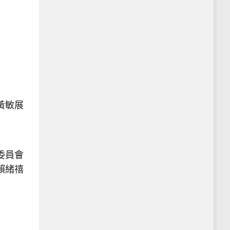
黃敏展
委員會
賴緒禧