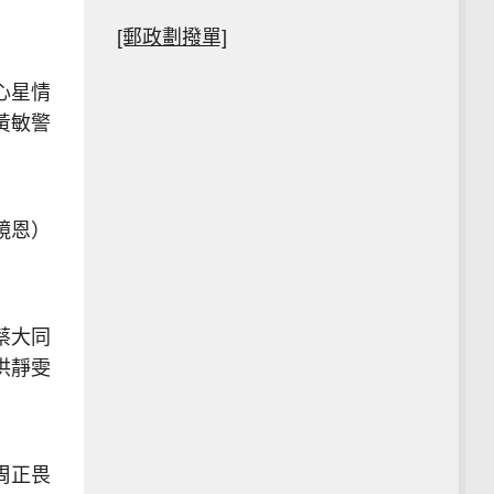
[郵政劃撥單]
心星情
黃敏警
鏡恩）
蔡大同
洪靜雯
周正畏