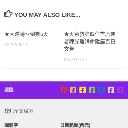
YOU MAY ALSO LIKE...
★大逆轉～倒數6天
★天帝教第四任首席使
者陳光理拜命陞座百日
12/12/2017
文告
05/21/2017
跟隨:
教訊全文檢索
關鍵字
日期範圍(西元)