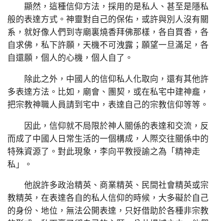
顯然，這種信仰方法，採用的是私人、甚至是隱私
般的表達方式。神靈對自己的保佑，或許與別人沒有關
系，就好像人們到寺廟裏燒香拜佛那樣，各自買香，各
自求佛，私下許願，天機不可洩露；願望一旦滿足，各
自還願，個人的心機，個人自了。
除此之外，中國人的信仰私人化取向，還有其他許
多表達方法。比如，廟會、團契，或在私宅中建神龕，
把宗教神職人員請到宅中，表達自己的宗教信仰等等。
因此，信仰就不局限於神人關係的表達和交流，反
而成了中國人日常生活的一個構成，人際交往關係中的
特殊資源了。對此現象，李向平教授諭之為「精神走
私」。
他說許多政治精英、商業精英、民間社會精英或宗
教精英，在表達各自的私人信仰的時候，大多礙於自己
的身份、地位，無法公開表達，只好借助於各種非宗教