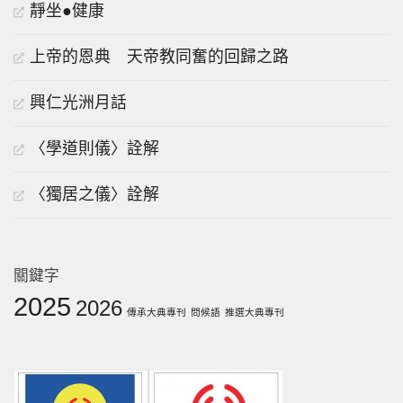
靜坐●健康
上帝的恩典 天帝教同奮的回歸之路
興仁光洲月話
〈學道則儀〉詮解
〈獨居之儀〉詮解
關鍵字
2025
2026
傳承大典專刊
問候語
推選大典專刊