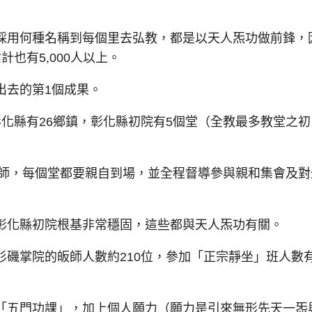
用何種名稱到每個里去弘教，都是以天人炁功做前鋒，
也有5,000人以上。
去的第1個成果。
縣有26鄉鎮，彰化縣初院有5個堂（全教最多教堂之初
師，每個堂都要親自到場，並全程督導參與親和集會及對
化縣初院根基非常穩固，這些都與天人炁功有關。
掌院的皈師人數約210位，參加「正宗靜坐」班人數有
五門功課」，加上個人願力（願力是引來無形先天一炁