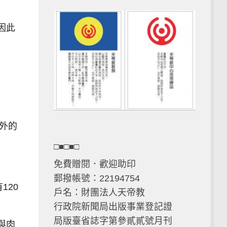
因此
外的
□■□■□
免費贈閱．歡迎助印
郵撥帳號：22194754
120
戶名：財團法人天帝教
行政院新聞局出版事業登記證
局版臺省誌字第參貳貳號月刊
與肉