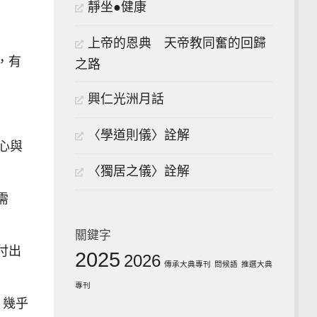
靜坐●健康
上帝的恩典 天帝教同奮的回歸
，有
之路
興仁光洲月話
〈學道則儀〉詮解
心與
〈獨居之儀〉詮解
需
關鍵字
付出
2025
2026
傳承大典專刊
問候語
推選大典
專刊
，幾乎