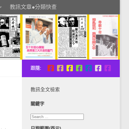
教訊文章●分類快查
跟隨:
教訊全文檢索
關鍵字
日期範圍(西元)