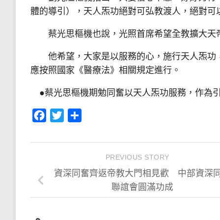
體的導引），天人炁功絕對可弘教渡人，絕對可
蔡光思樞機也說，光照首席希望全教擴大天帝
他希望，大家是以服務的心，施行天人炁功，
應按照國家《醫療法》相關規定進行。
●蔡光思樞機期勉同奮以天人炁功服務，作為
Facebook
Twitter
分
享
PREVIOUS STORY
資深同奮齊返帝教大門相見歡 中部資深
聯誼會圓滿功成