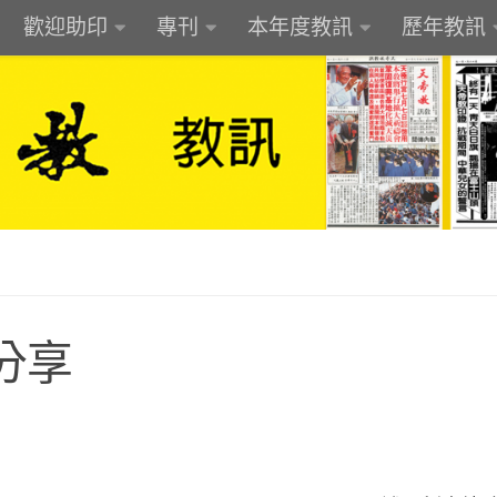
歡迎助印
專刊
本年度教訊
歷年教訊
分享