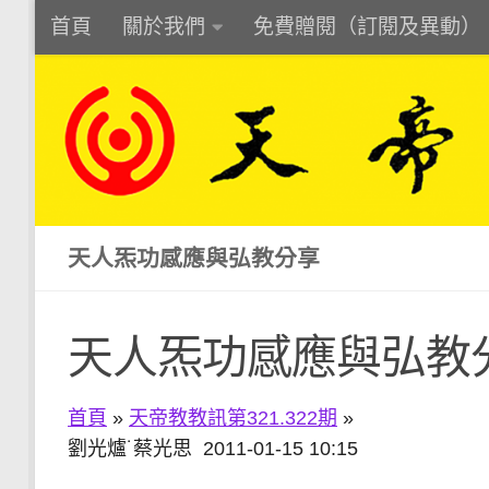
首頁
關於我們
免費贈閱（訂閱及異動）
Skip to content
天人炁功感應與弘教分享
天人炁功感應與弘教
首頁
»
天帝教教訊第321.322期
»
劉光爐˙蔡光思 2011-01-15 10:15