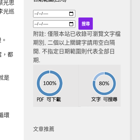
蔡光思
李光巡
附註: 僅限本站已收錄可瀏覽文字檔
證。
期別, 二個以上關鍵字請用空白隔
開. 不指定日期範圍則代表全部日
奮，都
期.
就是
循環
文章推薦