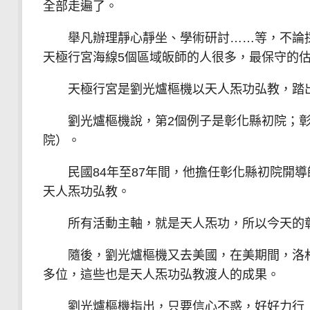
全部走遍了。
舉凡辦理靜心靜坐、學術研討……等，不論採
天極行宮海線5個區域皈師的人很多，最保守的估計
天極行宮是劉光爐樞機以天人炁功弘教，踏出
劉光爐樞機說，第2個例子是彰化縣初院；彰化
院）。
民國84年至87年間，他擔任彰化縣初院開導
天人炁功弘教。
所有活動主軸，就是天人炁功，所以今天的彰
隨後，劉光爐樞機又去美國，在美期間，洛杉磯
多位，這些也是天人炁功弘教渡人的成果。
劉光爐樞機指出，只要信心不惑，好好力行「