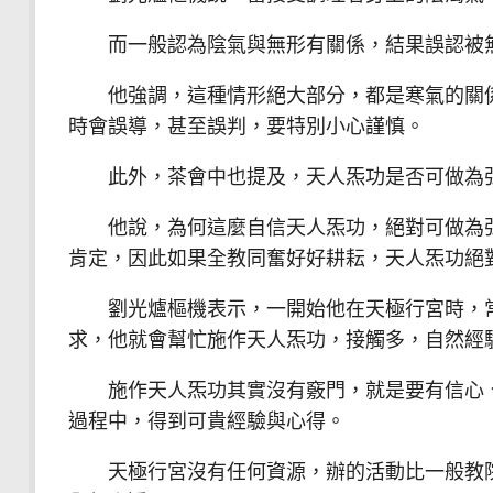
而一般認為陰氣與無形有關係，結果誤認被無
他強調，這種情形絕大部分，都是寒氣的關係
時會誤導，甚至誤判，要特別小心謹慎。
此外，茶會中也提及，天人炁功是否可做為弘
他說，為何這麼自信天人炁功，絕對可做為弘
肯定，因此如果全教同奮好好耕耘，天人炁功絕
劉光爐樞機表示，一開始他在天極行宮時，常
求，他就會幫忙施作天人炁功，接觸多，自然經
施作天人炁功其實沒有竅門，就是要有信心、
過程中，得到可貴經驗與心得。
天極行宮沒有任何資源，辦的活動比一般教院