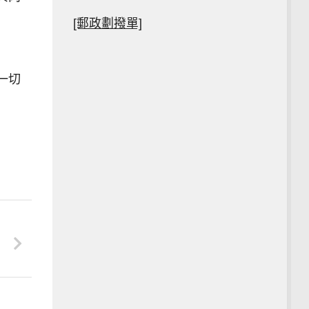
[郵政劃撥單]
一切