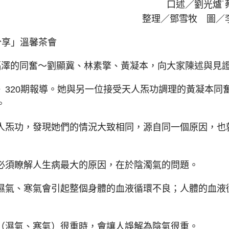
口述／劉光爐˙
整理／鄧雪牧 圖／
分享」溫馨茶會
澤的同奮～劉顯冀、林素擎、黃凝本，向大家陳述與見
20期報導。她與另一位接受天人炁功調理的黃凝本同
。
炁功，發現她們的情況大致相同，源自同一個原因，也
須瞭解人生病最大的原因，在於陰濁氣的問題。
氣、寒氣會引起整個身體的血液循環不良；人體的血液
濕氣、寒氣）很重時，會讓人誤解為陰氣很重。