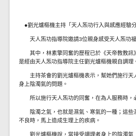
●劉光爐樞機主持「天人炁功行入與感應經驗
天人炁功指導院邀請3位親身感受天人炁功福
其中，林素擎同奮的歷程已於《天帝教教訊》3
是經由天人炁功指導院主任劉光爐樞機親自調理
主持茶會的劉光爐樞機表示，幫她們施行天人
身上陰濁氣的問題。
所以施行天人炁功的同奮，在為人服務時，必
陰濁之氣，也就是濕氣、寒氣的一種；這些濕
不良時，馬上造成生理上的疾病。
劉光爐樞機說，當接受調理者身上的陰濁氣（