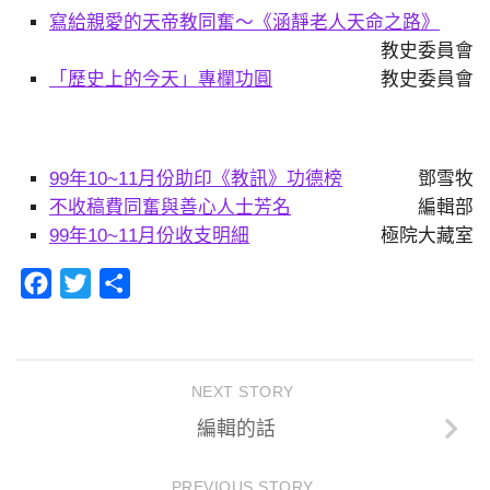
寫給親愛的天帝教同奮〜《涵靜老人天命之路》
教史委員會
「歷史上的今天」專欄功圓
教史委員會
99年10~11月份助印《教訊》功德榜
鄧雪牧
不收稿費同奮與善心人士芳名
編輯部
99年10~11月份收支明細
極院大藏室
Facebook
Twitter
分
享
NEXT STORY
編輯的話
PREVIOUS STORY