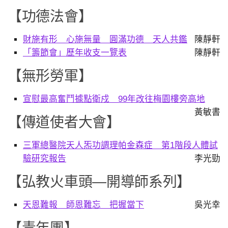
【功德法會】
財施有形 心施無量 圓滿功德 天人共鑑
陳靜軒
「籌節會」歷年收支一覽表
陳靜軒
【無形勞軍】
宣慰最高奮鬥據點衛戍 99年改往梅園樓旁高地
黃敏書
【傳道使者大會】
三軍總醫院天人炁功調理帕金森症 第1階段人體試
驗研究報告
李光勁
【弘教火車頭—開導師系列】
天恩難報 師恩難忘 把握當下
吳光幸