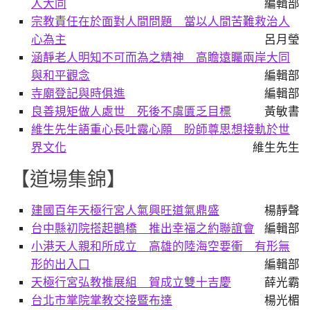
人大同
編輯部
宗教責任在於面對人間問題 當以人間苦難救治人
心為主
呂月瑩
涵靜老人明知不可而為之精神 高瞻遠矚兩岸大同
與和平觀念
編輯部
寺廟登記與時俱進
編輯部
良善規矩做人處世 死後不虞匱乏目標
黃敏書
維生先生語重心長吐露心願 盼師尊思想接軌於世
界文化
維生先生
【道場集錦】
建國百年天極行宮人氣興旺道氣鼎盛
楊靜聲
台中縣初院搭起鵲橋 推出幸福之約聯誼會
編輯部
小港天人親和所成立 高雄的陸海空要衝 有形無
形的出入口
編輯部
天極行宮弘教推展組 賀成立雙十吉慶
薛光霸
台北市掌院掌教交接暨布達
楊光楣