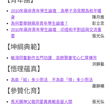
【青年團】
2010年兩岸青年學生論壇 為學子添見聞為和平暖
身
陳月進
為何要舉辦兩岸青年學生論壇？
彭立忠
2010年兩岸青年學生論壇 印證和平對話與交流重
要
張光弘
【坤綱典範】
敏潑同奮勤作五門功課 良媳賢妻宅心仁厚傳芳
洪靜藝
【悟理蘊真】
為能「給」多少而活 不為能「得」多少而活
蕭靜曠
【參贊化育】
馬天賜神父敬同愛異典範長留人間
張光弘