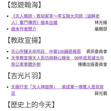
【悠遊翰海】
《天人導師、救劫冢宰～李玉階大宗師（涵靜老
人）奮鬥傳奇》繪本出爐
林光繪
繪本作者簡介
編輯部
【教政宣揚】
天心所鍾天命所託 中華100誦誥報恩
資訊委員會
天帝教宣揚天人炁功與靜心靜坐 99年底見諸北中
南公車車體外側
傳播出版委員會
【吉光片羽】
天極行宮「天人神鼓隊」 甫成軍一鳴驚人受到肯
定
薛光霸
【歷史上的今天】