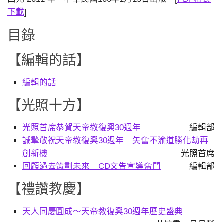
下載
]
目錄
【編輯的話】
編輯的話
【光照十方】
光照首席恭賀天帝教復興30週年
編輯部
誠摯敬祝天帝教復興30週年 矢奮不渝道勝化劫再
創新機
光照首席
回顧過去策劃未來 CD文告宣導奮鬥
編輯部
【禮讚教慶】
天人同慶圓成～天帝教復興30週年歷史盛典