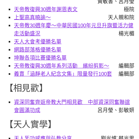
黃敏書、呂月瑩
天帝教復興30週年謝恩表文
極院
上聖高真曉諭～
天人親和院
天帝教30週年慶～中華民國100年元旦升旗暨活力健
走活動盛況
楊光楣
天人大會考優勝名單
網路部落格優勝名單
坤聯各項比賽優勝名單
天帝教復興30週年系列活動 繽紛剪影～
編輯部
義賣「涵靜老人紀念文集」限量發行100套
編輯部
【相見歡】
資深同奮齊返帝教大門相見歡 中部資深同奮聯誼
會圓滿功成
呂月瑩、彭敏妍
【天人實學】
天人炁功感應與弘教分享
劉光爐˙蔡光思