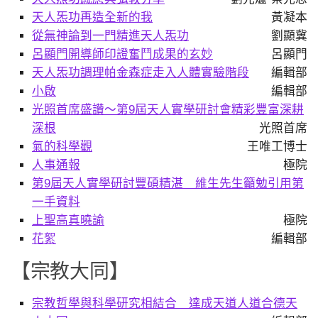
天人炁功再造全新的我
黃凝本
從無神論到一門精進天人炁功
劉顯冀
呂顯門開導師印證奮鬥成果的玄妙
呂顯門
天人炁功調理帕金森症走入人體實驗階段
編輯部
小啟
編輯部
光照首席盛讚～第9屆天人實學研討會精彩豐富深耕
深根
光照首席
氣的科學觀
王唯工博士
人事通報
極院
第9屆天人實學研討豐碩精湛 維生先生籲勉引用第
一手資料
上聖高真曉諭
極院
花絮
編輯部
【宗教大同】
宗教哲學與科學研究相結合 達成天道人道合德天