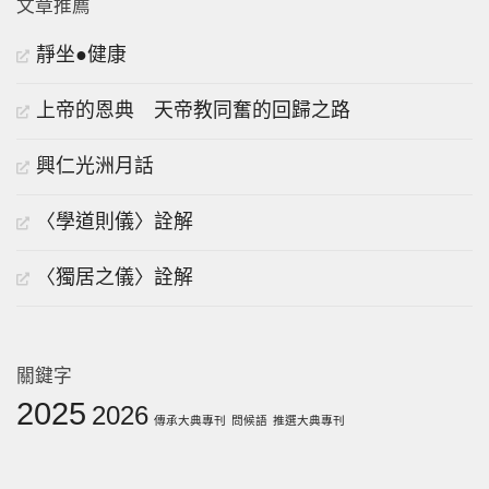
文章推薦
靜坐●健康
上帝的恩典 天帝教同奮的回歸之路
興仁光洲月話
〈學道則儀〉詮解
〈獨居之儀〉詮解
關鍵字
2025
2026
傳承大典專刊
問候語
推選大典專刊