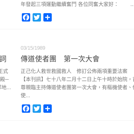
年發起三項運動繼續奮鬥 各位同奮大家好： ..
Facebook
Twitter
分
享
03/15/1989
詞
傳道使者團 第一次大會
正式
正己化人救世救國救人 修訂公佈兩項重要法
殿─
【本刊訊】七十八年二月十二日上午十時於始院，
...
尊親臨主持傳道使者團第一次大會，有樞機使者、
使...
Facebook
Twitter
分
享