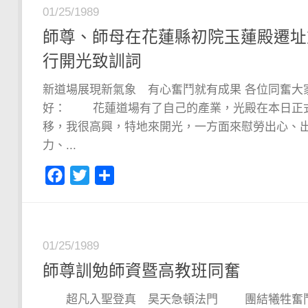
01/25/1989
師尊、師母在花蓮縣初院玉蓮殿遷址
行開光致訓詞
新道場展現新氣象 有心奮鬥就有成果 各位同奮大
好： 花蓮道場有了自己的產業，光殿在本日正
移，我很高興，特地來開光，一方面來慰勞出心、
力、...
Facebook
Twitter
分
享
01/25/1989
師尊訓勉師資暨高教班同奮
超凡入聖登真 昊天急頓法門 團結犧牲