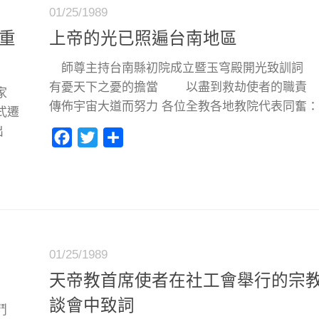
01/25/1989
重
上帝的光已照遍台南地區
師尊主持台南縣初院成立暨玉穹殿開光致訓詞
有憂天下之憂的擔當 以盡到救劫使者的職
家
傳佈宇宙大道而努力 各位全教各地教院代表同奮：..
式遷
出
Facebook
Twitter
分
享
01/25/1989
天帝教首席使者在社工會舉行的宗
談會中致詞
奮鬥