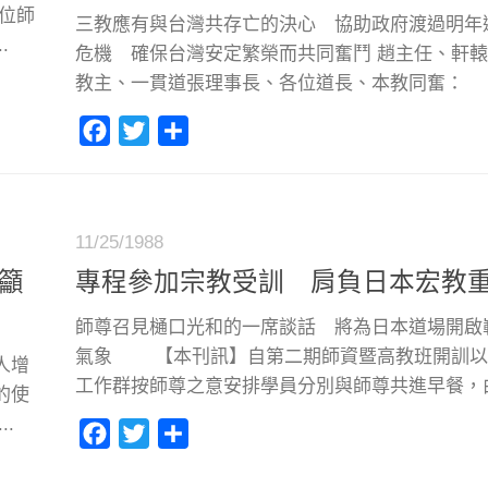
位師
三教應有與台灣共存亡的決心 協助政府渡過明年
.
危機 確保台灣安定繁榮而共同奮鬥 趙主任、軒
教主、一貫道張理事長、各位道長、本教同奮： .
Facebook
Twitter
分
享
11/25/1988
籲
專程參加宗教受訓 肩負日本宏教
師尊召見樋口光和的一席談話 將為日本道場開啟
氣象 【本刊訊】自第二期師資暨高教班開訓以
人增
工作群按師尊之意安排學員分別與師尊共進早餐，由日
的使
.
Facebook
Twitter
分
享