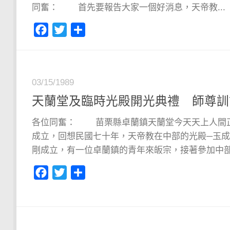
同奮： 首先要報告大家一個好消息，天帝教...
Facebook
Twitter
分
享
03/15/1989
天蘭堂及臨時光殿開光典禮 師尊訓
各位同奮： 苗栗縣卓蘭鎮天蘭堂今天天上人間
成立，回想民國七十年，天帝教在中部的光殿─玉成
剛成立，有一位卓蘭鎮的青年來皈宗，接著參加中部地
Facebook
Twitter
分
享