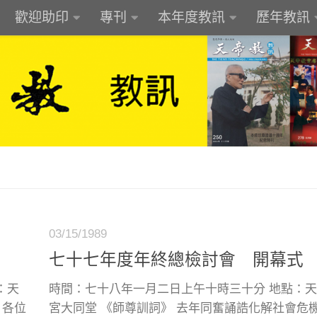
歡迎助印
專刊
本年度教訊
歷年教訊
03/15/1989
七十七年度年終總檢討會 開幕式
：天
時間：七十八年一月二日上午十時三十分 地點：
 各位
宮大同堂 《師尊訓詞》 去年同奮誦誥化解社會危