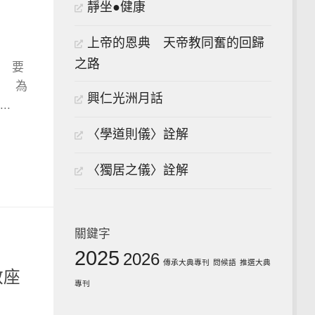
靜坐●健康
上帝的恩典 天帝教同奮的回歸
之路
 要
責 為
興仁光洲月話
.
〈學道則儀〉詮解
〈獨居之儀〉詮解
關鍵字
2025
2026
傳承大典專刊
問候語
推選大典
教座
專刊