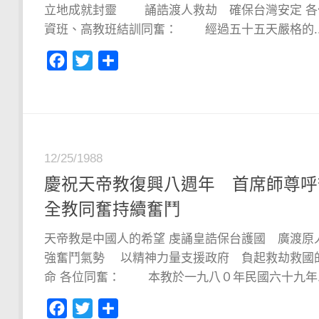
立地成就封靈 誦誥渡人救劫 確保台灣安定 各
資班、高教班結訓同奮： 經過五十五天嚴格的..
Facebook
Twitter
分
享
12/25/1988
慶祝天帝教復興八週年 首席師尊呼
全教同奮持續奮鬥
天帝教是中國人的希望 虔誦皇誥保台護國 廣渡原
強奮鬥氣勢 以精神力量支援政府 負起救劫救國
命 各位同奮： 本教於一九八０年民國六十九年..
Facebook
Twitter
分