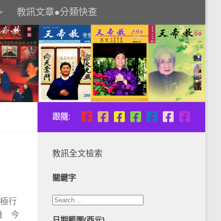
教訊文章●分類快查
跟隨:
教訊全文檢索
關鍵字
天極行
機 今
日期範圍(西元)