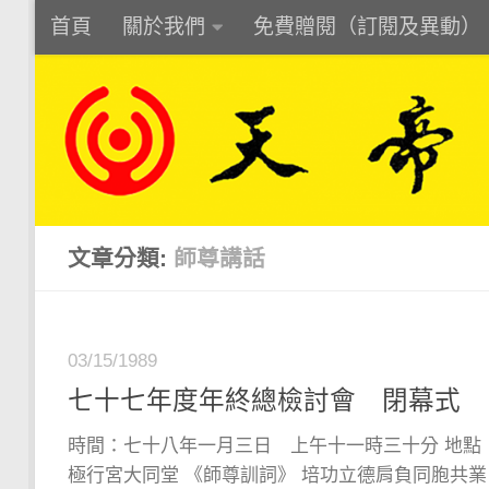
首頁
關於我們
免費贈閱（訂閱及異動）
Skip to content
文章分類:
師尊講話
03/15/1989
七十七年度年終總檢討會 閉幕式
時間：七十八年一月三日 上午十一時三十分 地點
極行宮大同堂 《師尊訓詞》 培功立德肩負同胞共業