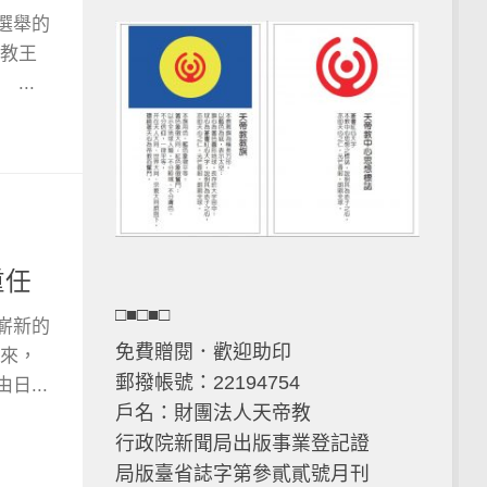
選舉的
轅教王
..
重任
□■□■□
嶄新的
免費贈閱．歡迎助印
來，
郵撥帳號：22194754
...
戶名：財團法人天帝教
行政院新聞局出版事業登記證
局版臺省誌字第參貳貳號月刊