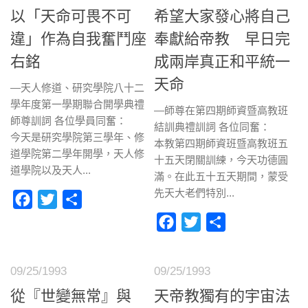
以「天命可畏不可
希望大家發心將自己
違」作為自我奮鬥座
奉獻給帝教 早日完
右銘
成兩岸真正和平統一
天命
—天人修道、研究學院八十二
學年度第一學期聯合開學典禮
—師尊在第四期師資暨高教班
師尊訓詞 各位學員同奮：
結訓典禮訓詞 各位同奮：
今天是研究學院第三學年、修
本教第四期師資班暨高教班五
道學院第二學年開學，天人修
十五天閉關訓練，今天功德圓
道學院以及天人...
滿。在此五十五天期間，蒙受
先天大老們特別...
Facebook
Twitter
分
享
Facebook
Twitter
分
享
09/25/1993
09/25/1993
從『世變無常』與
天帝教獨有的宇宙法