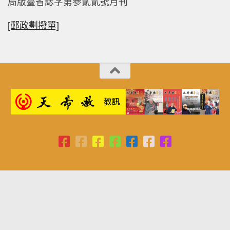
局版臺省誌字第參貳貳號月刊
[郵政劃撥單]