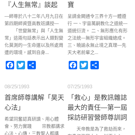
『人生無常』談起
寶
—師尊於八十二年八月九日在
呈請金闕通令三界十方一體遵
第四期師資暨高教班講授—
行 一、宇宙萬嗣教化之道統—
「世變無常」與「人生無
道統衍流。 二、無形應化有形
常」這兩句話表示出人類對變
之法統—無形宇宙組織總成。
化莫測的一生命運以及所處周
三、曉諭永無止境之真理—先
遭的環境，感到自身...
天大老前輩之...
Facebook
Twitter
分
Facebook
Twitter
分
享
享
08/25/1993
07/25/1993
首席師尊講解「昊天
「救心」是教訊雜誌
心法」
最大的責任—第一屆
採訪研習營師尊訓詞
希望同奮認真研讀、用心體
會、努力實踐 宗教都講求
天帝教是為了救劫而來，
心法、心傳，三教聖人都講