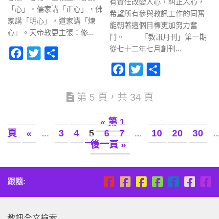
有責任改變人心，糾正人心，
「心」。儒家講「正心」，佛
希望所有參與教訊工作的同奮
家講「明心」，道家講「煉
能朝著這個目標更加努力奮
心」。天帝教更主張：修...
鬥。 「教訊月刊」第一期
從七十二年七月創刊...
Facebook
Twitter
分
享
Facebook
Twitter
分
享
第 5 頁，共 34 頁
« 第 1
頁
«
...
3
4
5
6
7
...
10
20
30
..
後一頁 »
跟隨:
教訊全文檢索