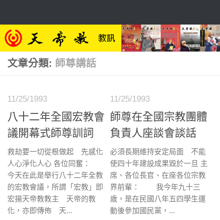
Skip to content
文章分類:
師尊講話
11/25/1993
11/25/1993
八十二年全國宏教會
師尊在全國宗教團體
議開幕式師尊訓詞
負責人座談會談話
救劫要一切從根做起 先感化
必須長期維持安定局面 不能
人心淨化人心 各位同奮：
使四十年建設成果毀於一旦 主
今天在此是舉行八十二年全教
席、各位長官、在座各位宗教
的宏教會議，所謂「宏教」即
界前輩： 我今年九十三
宏揚天帝教教主 天帝的教
歲，是在民國八年五四學生運
化，亦即傳佈 天...
動後參加國民黨，...