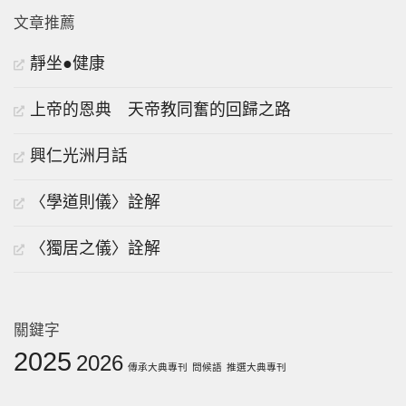
文章推薦
靜坐●健康
上帝的恩典 天帝教同奮的回歸之路
興仁光洲月話
〈學道則儀〉詮解
〈獨居之儀〉詮解
關鍵字
2025
2026
傳承大典專刊
問候語
推選大典專刊