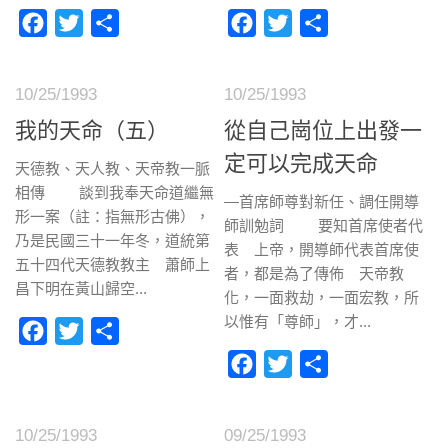
Facebook
Twitter
分
Facebook
Twitter
分
享
享
10/25/1993
10/25/1993
我的天命（五）
從自己崗位上出發一
定可以完成天命
天德教、天人教、天帝教一脈
相傳 談到我奉天命道繼無
—首席師尊對新任、調任開導
形一案（註：指無形古佛），
師訓勉詞 要知首席使者代
乃是民國三十一年冬，道統第
表 上帝，開導師代表首席使
五十四代天德教教主 蕭師上
者，都是為了傳佈 天帝教
昌下明在黃山歸空...
化，一面救劫，一面宏教，所
以惟有「尊師」，才...
Facebook
Twitter
分
享
Facebook
Twitter
分
享
10/25/1993
09/25/1993