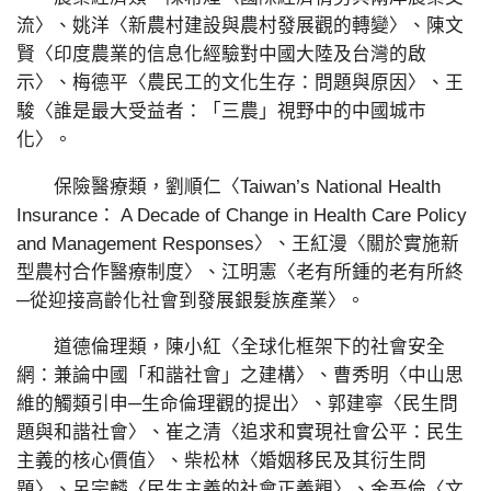
流〉、姚洋〈新農村建設與農村發展觀的轉變〉、陳文
賢〈印度農業的信息化經驗對中國大陸及台灣的啟
示〉、梅德平〈農民工的文化生存：問題與原因〉、王
駿〈誰是最大受益者：「三農」視野中的中國城市
化〉。
保險醫療類，劉順仁〈Taiwan’s National Health
Insurance： A Decade of Change in Health Care Policy
and Management Responses〉、王紅漫〈關於實施新
型農村合作醫療制度〉、江明憲〈老有所鍾的老有所終
─從迎接高齡化社會到發展銀髮族產業〉。
道德倫理類，陳小紅〈全球化框架下的社會安全
網：兼論中國「和諧社會」之建構〉、曹秀明〈中山思
維的觸類引申─生命倫理觀的提出〉、郭建寧〈民生問
題與和諧社會〉、崔之清〈追求和實現社會公平：民生
主義的核心價值〉、柴松林〈婚姻移民及其衍生問
題〉、呂宗麟〈民生主義的社會正義觀〉、金吾倫〈文