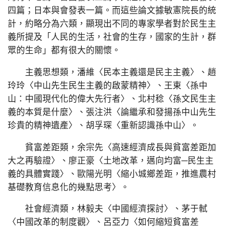
四篇；日本與會發表一篇。而這些論文據敏憲院長的統
計，約略分為六類，顯現出不同的專家學者對於民生主
義所提及「人民的生活，社會的生存，國家的生計，群
眾的生命」都有很大的關懷。
主義思想類，潘維〈民本主義還是民主主義〉、趙
玲玲〈中山先生民生主義的啟蒙精神〉、王東〈孫中
山：中國現代化的偉大先行者〉、北村稔〈孫文民生主
義的本質是什麼〉、張注洪〈論繼承和發揚孫中山先生
珍貴的精神遺產〉、胡孚琛〈重新認識孫中山〉。
貧富差距類，余宗先〈高速經濟成長與貧富差距加
大之再驗證〉、廖正豪〈土地改革，邁向均富─民生主
義的具體實踐〉、歐陽光明〈縮小城鄉差距，推進農村
基礎教育信息化的幾點思考〉。
社會經濟類，林毅夫〈中國經濟探討〉、茅于軾
〈中國改革的制度觀〉、呂亞力〈如何縮短貧富差