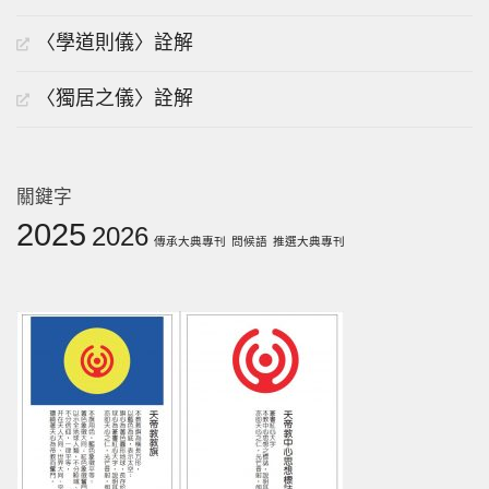
〈學道則儀〉詮解
〈獨居之儀〉詮解
關鍵字
2025
2026
傳承大典專刊
問候語
推選大典專刊