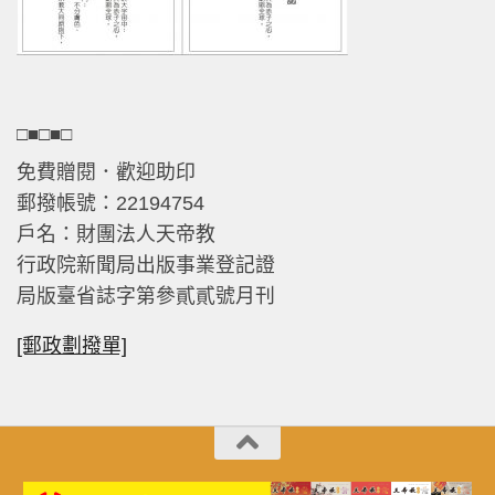
□■□■□
免費贈閱．歡迎助印
郵撥帳號：22194754
戶名：財團法人天帝教
行政院新聞局出版事業登記證
局版臺省誌字第參貳貳號月刊
[郵政劃撥單]