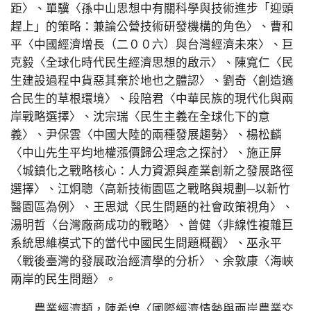
距〉、單驥〈孫中山思想中有關科學與技術進步「迎頭
趕上」的策略：兼論公營技術研發機構的角色〉、曹和
平〈中國經濟增長（二００六）與台灣經濟未來〉、巨
克毅〈全球化時代民生經濟思想的啟示〉、陳寬仁〈民
生建設過程中貨惡其棄於地也之體認〉、劉奇〈創造適
合民生的草根環境〉、段陪君〈中華民族的現代化與兩
岸戰略選擇〉、沈宗瑞〈民生主義在全球化下的意
義〉、尹保雲〈中國大陸的兩種發展趨勢〉、楊松麟
〈中山先生平均地權漲價歸公理念之探討〉、施正屏
〈城鎮化之戰略核心：人力資源與產業創新之發展路徑
選擇〉、江炯聰〈高新技術園區之戰略與規劃─以新竹
醫園區為例〉、王思斌〈民生問題的社會政策視角〉、
湯明哲〈台灣廠商成功的戰略〉、曾健〈非線性複雜巨
系統思維模式下的當代中國民生問題概觀〉、巫永平
〈戰後臺灣的發展政治經濟學的分析〉、余敦康〈海峽
兩岸的民生問題〉。
農業經濟類，陳希煌〈國際經濟情勢與兩岸農業交