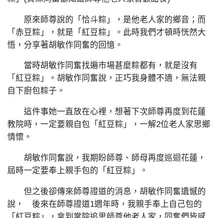
原來師尊說的「恰斗粽」，是他老人家的鄉音；而
「赤豆粽」，就是「紅豆粽」。此時我們才頓時恍然大
悟，分享著胡敏作同奮的回憶。
當時胡敏作同奮找遍市場甚麼粽都有，就是沒有
「紅豆粽」。胡敏作同奮說，正巧我身體不適，無法親
自下廚包粽子。
這件事她一直放在心裡，想著下次師尊再度到花蓮
教院時，一定要親自包「紅豆粽」，一解2位老人家思鄉
情懷。
胡敏作同奮說，我期盼師尊、師母再度巡迴花蓮，
屆時一定要奉上親手包的「紅豆粽」。
但之後卻傳來師尊證道的消息，胡敏作同奮遺憾的
說， 後來在師尊證道1週年時，我親手奉上自己包的
「紅豆粽」，拿到掌院追思師尊他老人家，同奮們皆感