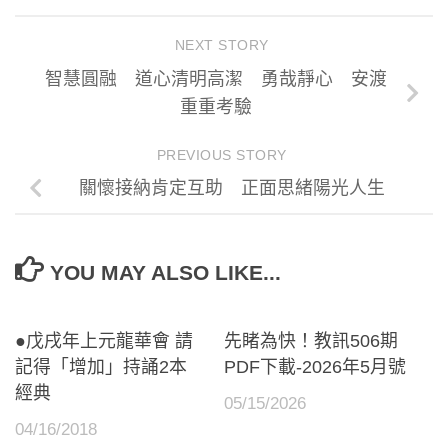
NEXT STORY
智慧圓融 道心清明高潔 勇哉靜心 安渡
重重考驗
PREVIOUS STORY
關懷接納肯定互助 正面思緒陽光人生
YOU MAY ALSO LIKE...
●戊戌年上元龍華會 請
先睹為快！教訊506期
記得「增加」持誦2本
PDF下載-2026年5月號
經典
05/15/2026
04/16/2018