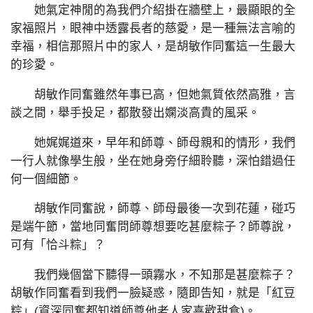
她氣定神閒的為我們介紹掛在牆壁上，最顯眼的全
家福照片，眼神中透露長者的慈愛，是一種無法言喻的
幸福，相信那照片中的家人，是胡敏作同奮這一生最大
的珍愛。
胡敏作同奮雖然年事已高，但她氣質依然高雅，言
談之間，舉手投足，都散發出嫻淡高貴的風采。
她娓娓道來，早年和師尊、師母親和的情形，我們
一行人就像學生般，坐在她身旁仔細聆聽，深怕錯過任
何一個細節。
胡敏作同奮說，師尊、師母最後一次到花蓮，碰巧
是端午節，當地同奮問師尊想要吃甚麼粽子？師尊說，
可有「恰斗粽」？
我們幾個當下聽得一頭霧水，不知那是甚麼粽子？
胡敏作同奮看到我們一臉疑惑，隨即告知，就是「紅豆
粽」(資深同奮都知道師尊他老人家喜歡甜食)。