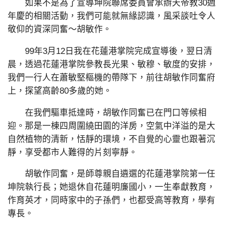
如果不是為了宣導坤院聯席委員會承辦天帝教30週
年慶的相關活動，我們可能就無緣認識，風采談吐令人
敬仰的資深同奮～胡敏作。
99年3月12日我在花蓮港掌院完成宣導後，翌日清
晨，透過花蓮港掌院參教長光果、敏穆、敏度的安排，
我們一行人在蕭敏堅樞機的帶隊下，前往胡敏作同奮府
上，探望高齡80多歲的她。
在我們驅車抵達時，胡敏作同奮已在門口等候相
迎。那是一棟四周圍繞田園的洋房，空氣中洋溢的是大
自然植物的清新，恬靜的環境，不自覺的心靈也跟著沉
靜，享受都市人難得的片刻寧靜。
胡敏作同奮，是師尊親自遴選的花蓮港掌院第一任
坤院執行長；她退休自花蓮明廉國小，一生奉獻教育，
作育英才，同時家中的子孫們，也都受高等教育，學有
專長。