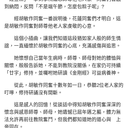
到納悶，反問「不是端午節，怎麼包粽子呢」?
經胡敏作同奮一番說明後，花蓮同奮們才明白，這
是胡敏作同奮對師尊他老人家虔敬的心意。
這個小插曲，讓我們知道這段猶如家人般的師生情
誼，一直緬懷於胡敏作同奮的心底，充滿感傷與追思。
她懷想自己當年生病時，師尊、師母對她的體恤與
關懷，殷殷告訴她，不能到教院沒關係，在家仍可持續
「廿字」修持，並囑咐她研讀《金剛經》可益病養神。
從此，胡敏作同奮十數年如一日，恭聽2位老人家的
叮嚀，修持研誦沒有間斷。
這是感人的回憶！從談話中得知胡敏作同奮深深的
懷念與感恩師尊、師母，她遺憾已屆年邁之軀，體力無
法允許再前往教院奮鬥，但我們都知道她的道心與 上
帝同在。