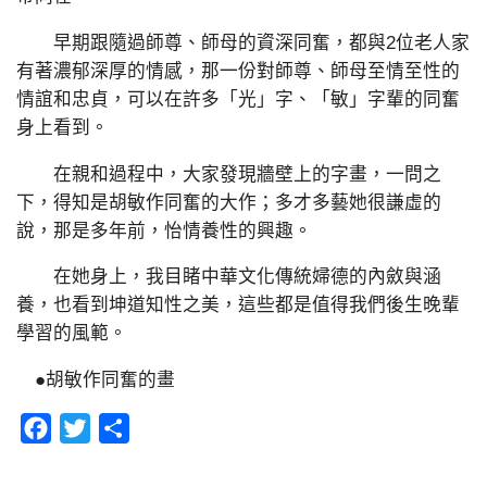
早期跟隨過師尊、師母的資深同奮，都與2位老人家
有著濃郁深厚的情感，那一份對師尊、師母至情至性的
情誼和忠貞，可以在許多「光」字、「敏」字輩的同奮
身上看到。
在親和過程中，大家發現牆壁上的字畫，一問之
下，得知是胡敏作同奮的大作；多才多藝她很謙虛的
說，那是多年前，怡情養性的興趣。
在她身上，我目睹中華文化傳統婦德的內斂與涵
養，也看到坤道知性之美，這些都是值得我們後生晚輩
學習的風範。
●胡敏作同奮的畫
Facebook
Twitter
分
享