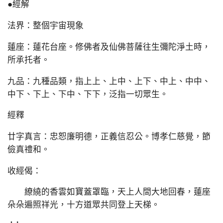
●經解
法界：整個宇宙現象
蓮座：蓮花台座。修佛者及仙佛菩薩往生彌陀淨土時，
所承托者。
九品：九種品類，指上上、上中、上下、中上、中中、
中下、下上、下中、下下，泛指一切眾生。
經釋
廿字真言：忠恕廉明德，正義信忍公。博孝仁慈覺，節
儉真禮和。
收經偈：
繚繞的香雲如寶蓋罩臨，天上人間大地回春，蓮座
朵朵遍照祥光，十方道眾共同登上天梯。