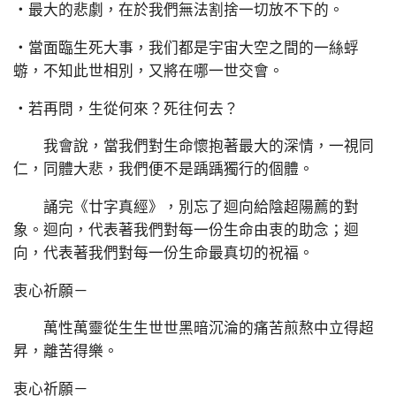
‧最大的悲劇，在於我們無法割捨一切放不下的。
‧當面臨生死大事，我们都是宇宙大空之間的一絲蜉
蝣，不知此世相別，又將在哪一世交會。
‧若再問，生從何來？死往何去？
我會說，當我們對生命懷抱著最大的深情，一視同
仁，同體大悲，我們便不是踽踽獨行的個體。
誦完《廿字真經》，別忘了迴向給陰超陽薦的對
象。迴向，代表著我們對每一份生命由衷的助念；迴
向，代表著我們對每一份生命最真切的祝福。
衷心祈願－
萬性萬靈從生生世世黑暗沉淪的痛苦煎熬中立得超
昇，離苦得樂。
衷心祈願－