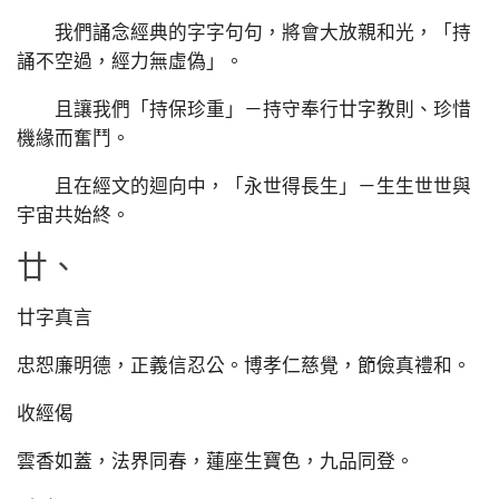
我們誦念經典的字字句句，將會大放親和光，「持
誦不空過，經力無虛偽」。
且讓我們「持保珍重」－持守奉行廿字教則、珍惜
機緣而奮鬥。
且在經文的迴向中，「永世得長生」－生生世世與
宇宙共始終。
廿、
廿字真言
忠恕廉明德，正義信忍公。博孝仁慈覺，節儉真禮和。
收經偈
雲香如蓋，法界同春，蓮座生寶色，九品同登。