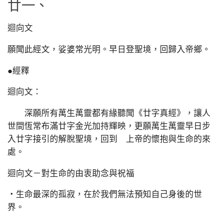
廿一、
迴向文
願聞此經文，娑婆常光明。早日登聖境，回歸入帝鄉。
●經釋
迴向文：
深願所有萬生萬靈都有緣聽聞《廿字真經》，讓人
世間恆常布滿廿字金光加持輝映，更願萬生萬靈早日步
入廿字接引的解脫聖境，回到 上帝的懷抱與生命的來
處。
迴向文－對生命的由衷助念與祝福
‧生命最深的孤寂，在於我們無法預知自己身後的世
界。