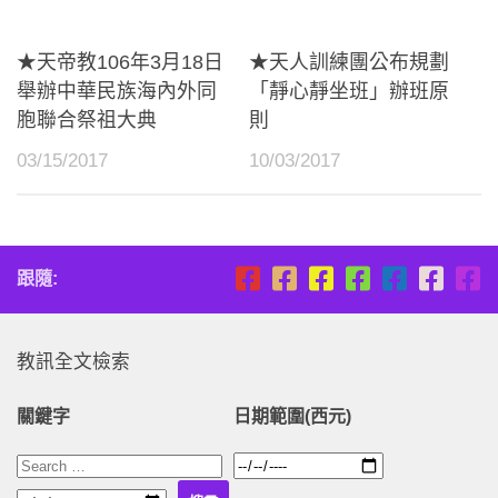
★天帝教106年3月18日
★天人訓練團公布規劃
舉辦中華民族海內外同
「靜心靜坐班」辦班原
胞聯合祭祖大典
則
03/15/2017
10/03/2017
跟隨:
教訊全文檢索
關鍵字
日期範圍(西元)