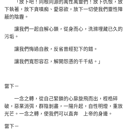
「放下吧！同根同源的萬性萬靈們！放下仇恨，放
下執著，放下貪嗔痴、愛惡欲，放下一切使我們靈性障
蔽的陰霾。
讓我們一起自解心鎖，從身而心，洗滌埋藏已久的
污垢。
讓我們悔過自赦，反省曾經犯下的錯。
讓我們寬恕容忍，解開怨懣的千千結。」
當下－
一念之轉，從自己緊鎖的心扉旋飛而出，桎梏碎
破，惡業消弭，群陰剝盡，一陽升起，自性明燈，重放
光芒。一念之轉，使我們可以直奔 上帝的身邊。
當下－