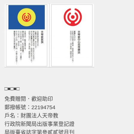
□■□■□
免費贈閱．歡迎助印
郵撥帳號：22194754
戶名：財團法人天帝教
行政院新聞局出版事業登記證
局版臺省誌字第參貳貳號月刊