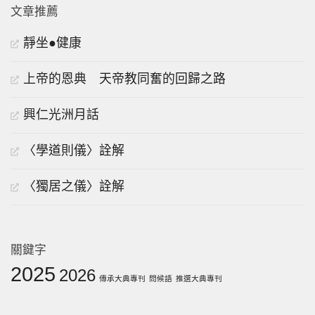
文章推薦
靜坐●健康
上帝的恩典 天帝教同奮的回歸之路
興仁光洲月話
〈學道則儀〉詮解
〈獨居之儀〉詮解
關鍵字
2025
2026
傳承大典專刊
問候語
推選大典專刊