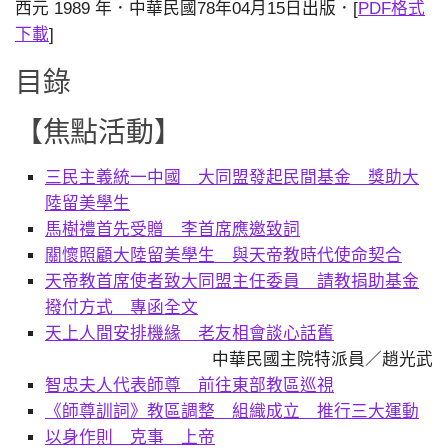
西元 1989 年．中華民國78年04月15日出版．[
PDF格式
下載
]
目錄
【焦點活動】
三民主義統一中國 大同盟發起民間基金 獎助大
陸留美學生
馬樹禮首先受贈 李首席應邀致詞
關懷照顧大陸留美學生 與天帝教時代使命契合
天帝教首席使者致大同盟主任委員 請教捐助基金
撥付方式 專函全文
天上人間安排機緣 老友相會談心話舊
中華民國主院特派員／趙光武
智忠夫人代表師尊 前往東部教區巡視
《師尊訓詞》教區調整 組織成立 推行三大運動
以身作則 克事 上帝