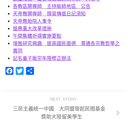
各教區開導師 主持皈師地區 公告
天帝教開導師 撰寫傳道日記須知
天帝教始院人事令
道務重大改革措施
午間集體祈禱實施要點
增進研究興趣 提高國民道德 貫通各宗教哲學之
異同
記名童子皈宗年限修正辦法
Facebook
Twitter
分
享
NEXT STORY
三民主義統一中國 大同盟發起民間基金
獎助大陸留美學生