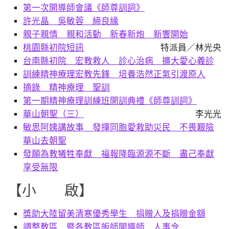
第一次開導師會議《師尊訓詞》
許光晶 吳敏蓉 締良緣
親子親情 親和活動 新春新炮 新響開始
桃園縣初院短訊
特派員／林光央
台南縣初院 宏教救人 診心治病 擴大愛心義診
訓練精神療理宏教先鋒 培養浩然正氣引渡原人
摘錄 精神療理 聖訓
第一期精神療理訓練班開訓典禮《師尊訓詞》
華山朝聖（三）
李光光
敏思阿姨講故事 發揮同胞愛救助災民 不畏艱險
華山去朝聖
發願為教犧牲奉獻 福報降臨源源不斷 盡己奉獻
享受無限
【小 啟】
獎助大陸留美清寒優秀學生 捐贈人及捐贈金額
調整教區 暨各教區皈師開導師 人事令