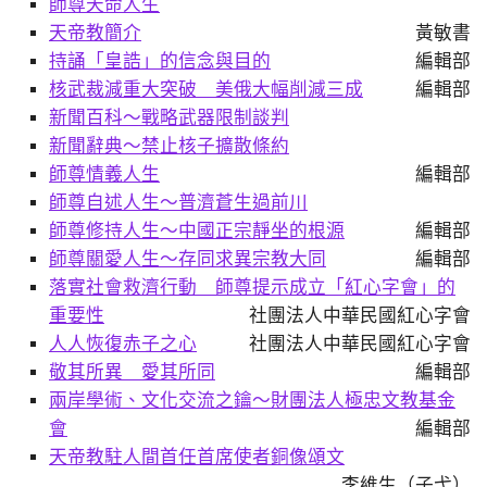
師尊天命人生
天帝教簡介
黃敏書
持誦「皇誥」的信念與目的
編輯部
核武裁減重大突破 美俄大幅削減三成
編輯部
新聞百科～戰略武器限制談判
新聞辭典～禁止核子擴散條約
師尊情義人生
編輯部
師尊自述人生～普濟蒼生過前川
師尊修持人生～中國正宗靜坐的根源
編輯部
師尊關愛人生～存同求異宗教大同
編輯部
落實社會救濟行動 師尊提示成立「紅心字會」的
重要性
社團法人中華民國紅心字會
人人恢復赤子之心
社團法人中華民國紅心字會
敬其所異 愛其所同
編輯部
兩岸學術、文化交流之鑰～財團法人極忠文教基金
會
編輯部
天帝教駐人間首任首席使者銅像頌文
李維生（子弋）