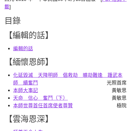
載
]
目錄
【編輯的話】
編輯的話
【緬懷恩師】
化延毀滅 天降明師 倡救劫 曠劫難逢 踵武本
師 續奮鬥
光照首席
本師大事記
黃敏思
天命 信心 奮鬥（下）
黃敏思
本師世尊首任首席使者尊贊
極院
【雲海恩深】