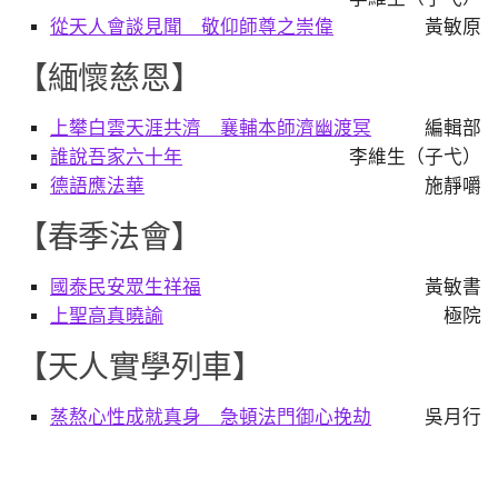
從天人會談見聞 敬仰師尊之崇偉
黃敏原
【緬懷慈恩】
上攀白雲天涯共濟 襄輔本師濟幽渡冥
編輯部
誰說吾家六十年
李維生（子弋）
德語應法華
施靜嚼
【春季法會】
國泰民安眾生祥福
黃敏書
上聖高真曉諭
極院
【天人實學列車】
蒸熬心性成就真身 急頓法門御心挽劫
吳月行