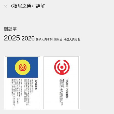
〈獨居之儀〉詮解
關鍵字
2025
2026
傳承大典專刊
問候語
推選大典專刊