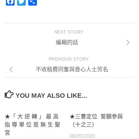
Facebook
Twitter
分
享
NEXT STORY
編輯的話
PREVIOUS STORY
不收稿費同奮與善心人士芳名
YOU MAY ALSO LIKE...
★「 大 逆 轉 」 最 高
★三曹定位 誓願參與
指 導 單 位 是 無 生 聖
（十之三）
宮
08/20/2020