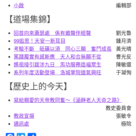
小啟
編輯部
【道場集錦】
回首向來蕭瑟處 係有蟾聲伴經聲
劉光魯
99追思！天安一新耳目
鍾月濟
考驗不斷 砥礪以須 同心三願 奮鬥成長
黃光晴
篤踐履實有感斯應 天人和合無願不從
曹光反
媽祖接引跋涉九日 炁功服務造福眾生
陳敏還
系列年度活動登場 洛城掌院道氣興旺
于凝恂
【歷史上的今天】
寫給親愛的天帝教同奮〜《涵靜老人天命之路》
教史委員會
教政宣揚
張敏令
通訊處
極院